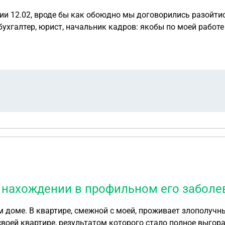
ии 12.02, вроде бы как обоюдно мы договорились разойтись
бухгалтер, юрист, начальник кадров: якобы по моей работ
ом по охране труда. На каком основании вообще могут про
т давление.
м нахождении в профильном его забол
доме. В квартире, смежной с моей, проживает злополучный
воей квартире, результатом которого стало полное выгор