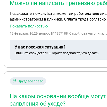
Можно ли написать претензию раб
Подскажите, пожалуйста, может ли работодатель лишить пр
администратором в клиники. Оплата труда согласно
выплачивалась премия ежемесячно по приказу. С де
Показать полностью
днем. Она написала обращение в Труд.инспекцию и от
13 февраля, 16:29
, вопрос №4857188, Самойлова Антонина, г
(должна была прийти в декабре), ни за декабрь, ни
У вас похожая ситуация?
Опишите свои детали — юрист подскажет, что делать.
Трудовое право
На каком основании вообще могут 
заявления об уходе?