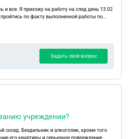
 и все. Я прихожу на работу на след день 13.02
е пройтись по факту выполненной работы по
верять мою работу и копаться в документах
Задать свой вопрос
еванию учреждении?
 сосед. Бездельник и алкоголик, кроме того
ание его квартиры и серьезное повреждение