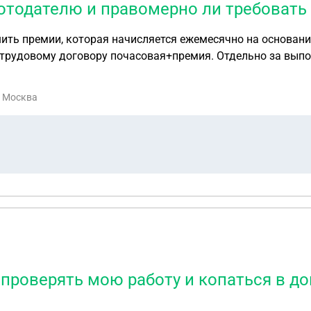
отодателю и правомерно ли требоват
емии, которая начисляется ежемесячно на основании приказа дир
 трудовому договору почасовая+премия. Отдельно за выпо
кабря 2025 года поменялось линейное управление и девуш
 нее отстали, не стали давить, но прекратили выплачивать
. Москва
 за январь. Можно ли написать претензию работодателю и 
проверять мою работу и копаться в до