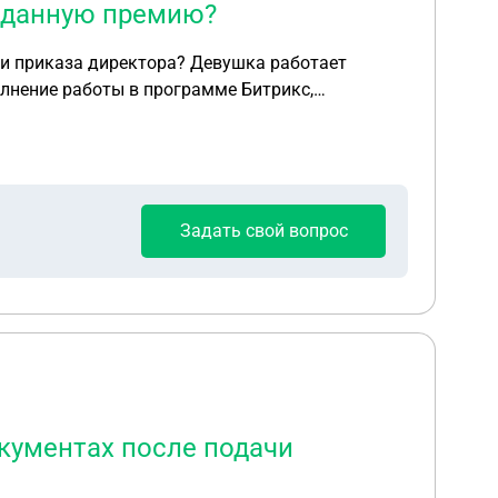
ь данную премию?
ектора? Девушка работает
лнение работы в программе Битрикс,
ку попросили уволится по соглашению одним
 премию за Битрикс. Не заплатив ни за ноябрь
правомерно ли требовать данную премию?
Задать свой вопрос
кументах после подачи