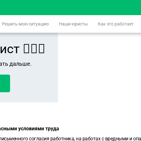
Решить мою ситуацию
Наши юристы
Как это работает
 👨🏻‍⚖️
ать дальше.
!
пасными условиями труда
 письменного согласия работника, на работах с вредными и о