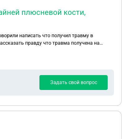
айней плюсневой кости,
оворили написать что получил травму в
рассказать правду что травма получена на
Задать свой вопрос