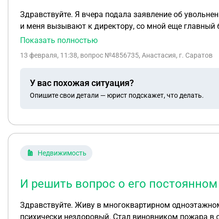
Здравствуйте. Я вчера подала заявление об увольнен
и меня вызывают к директору, со мной еще главный 
какому-то не понятно списку, я работаю специалист
Показать полностью
после подачи заявления об уходе? На меня оказываю
13 февраля, 11:38
, вопрос №4856735, Анастасия, г. Саратов
У вас похожая ситуация?
Опишите свои детали — юрист подскажет, что делать.
Недвижимость
И решить вопрос о его постоянно
Здравствуйте. Живу в многоквартирном одноэтажном 
психически нездоровый. Стал виновником пожара в с