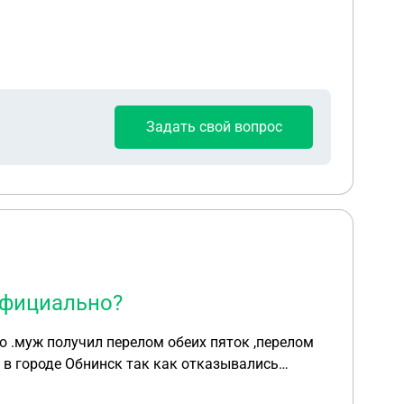
Задать свой вопрос
официально?
 .муж получил перелом обеих пяток ,перелом
 в городе Обнинск так как отказывались
ж не был в состоянии сам отвечает на вопросы