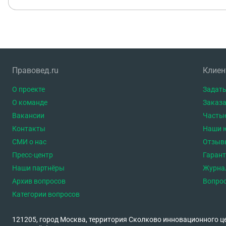
Правовед.ru
Клие
О проекте
Задать
О команде
Заказа
Вакансии
Часты
Контакты
Наши 
СМИ о нас
Отзыв
Пресс-центр
Гаран
Наши партнёры
Журна
Архив вопросов
Вопро
Категории вопросов
121205, город Москва, территория Сколково инновационного ц