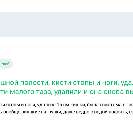
ожно ли доказать что травма была получена на рос атоме 
а производстве есть только то что скороя забирала возле
телей
юшной полости, кисти стопы и ноги, уд
 малого таза, удалили и она снова вы
сти стопы и ноги, удалено 15 см кишки, была гемотома с г
ь вообще никакие нагрузки, даже ведро с водой поднять, ср