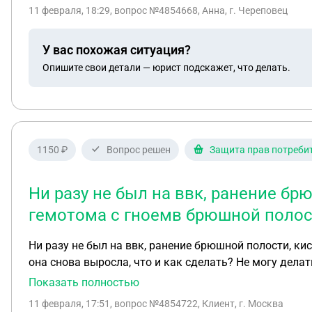
напарник обещал помогать ,но ни разу не помог возм
11 февраля, 18:29
, вопрос №4854668, Анна, г. Череповец
отказываются подтверждать факт получения травмы н
пропускам.
У вас похожая ситуация?
Опишите свои детали — юрист подскажет, что делать.
1150 ₽
Вопрос решен
Защита прав потреби
Ни разу не был на ввк, ранение бр
гемотома с гноемв брюшной полости
Ни разу не был на ввк, ранение брюшной полости, ки
она снова выросла, что и как сделать? Не могу делат
Показать полностью
11 февраля, 17:51
, вопрос №4854722, Клиент, г. Москва