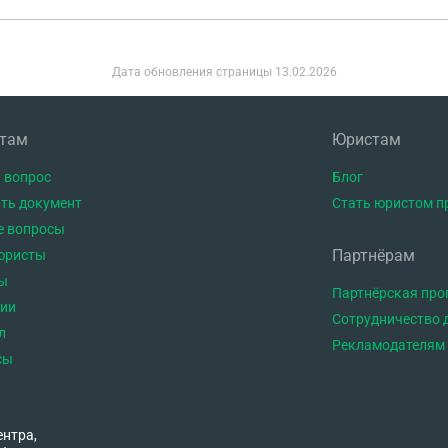
Дата обновления страницы
13.02.2026
нтам
Юристам
 вопрос
Блог
ть документ
Стать юристом п
е вопросы
Партнёрам
юристы
ы
Партнёрская пр
тии
Сотрудничество 
л
Рекламодателям
сы
ентра,