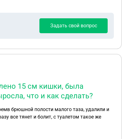
то есть на производстве ,свидетели
 рос атома. И также он заходил на рос атом по
Задать свой вопрос
алено 15 см кишки, была
росла, что и как сделать?
ноемв брюшной полости малого таза, удалили и
азу все тянет и болит, с туалетом такое же