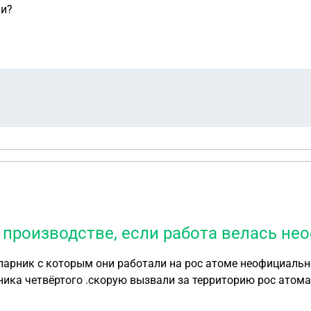
ии?
 производстве, если работа велась не
арник с которым они работали на рос атоме неофициально
ника четвёртого .скорую вызвали за территорию рос атома
ицу приехал напарник указал падение с дерева так как му