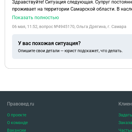
Здравствуйте! Ситуация следующая. Супруг постоянно
проживает на территории Самарской области. В насл
в связи с постоянной регистраций погибшего, сказал
Показать полностью
Хабаровский край. Возможно ли восстановить наслед
06 мая, 11:52
, вопрос №4945170, Ольга Дрягина, г. Самара
привязанной к нему картой военнослужащего, на кот
наследников супруга и 3 детей (совершеннолетних), д
У вас похожая ситуация?
Опишите свои детали — юрист подскажет, что делать.
Правовед.ru
Клие
О проекте
Задать
О команде
Заказа
Вакансии
Часты