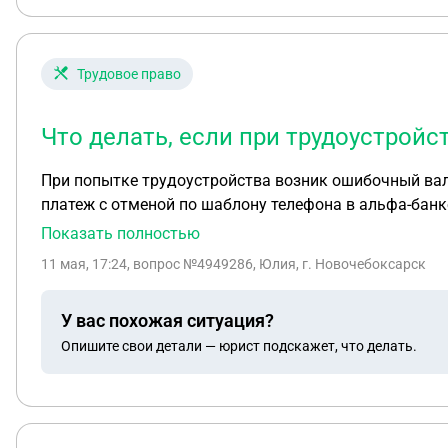
Трудовое право
Что делать, если при трудоустройс
При попытке трудоустройства возник ошибочный ва
платеж с отменой по шаблону телефона в альфа-банке
была появиться кнопка отмена по словам человека, н
Показать полностью
долларах. Организация, в которую пыталась устроиться, предоставила юриста и с ним на протяжение времени разбирались с вопросом, он сказал что при
11 мая, 17:24
, вопрос №4949286, Юлия, г. Новочебоксарск
трудоустройстве произошел ошибочный перевод, кот
что нужно его закрыть путем перевода остальных мо
У вас похожая ситуация?
апелляцию в росфинмониторинг бот в телеграме. Но 
Опишите свои детали — юрист подскажет, что делать.
перевела. Подскажите что делать в такой ситуации и