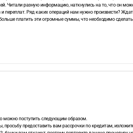
ей. Читали разную информацию, наткнулись на то, что он может
 и переплат. Ряд каких операций нам нужно произвести? Ждать
больше платить эти огромные суммы, что необходимо сделать
 но можно поступить следующим образом.
ты, просьбу предоставить вам рассрочки по кредитам, изложит
99% банки вам откажут, поэтому повторите данную процедуру н