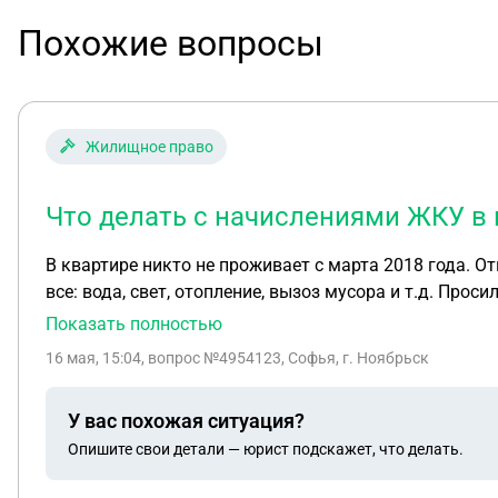
Похожие вопросы
Жилищное право
Что делать с начислениями ЖКУ в к
В квартире никто не проживает с марта 2018 года.
все: вода, свет, отопление, вызоз мусора и т.д. Просили сделать перерасчет средств, однако ЖКХ сослались на то, что счетчик воды уже не исправен (пару лет
Показать полностью
16 мая, 15:04
, вопрос №4954123, Софья, г. Ноябрьск
У вас похожая ситуация?
Опишите свои детали — юрист подскажет, что делать.