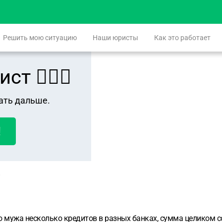
Решить мою ситуацию
Наши юристы
Как это работает
 👨🏻‍⚖️
ать дальше.
!
о мужа несколько кредитов в разных банках, сумма целиком со