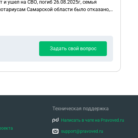
и ушел на СВО, погиб 26.08.2025г, семья
 нотариусам Самарской области было отказано,
У супруги нет возможности выехать в
Из наследства только счет в Сбербанке, с
ой ситуации делать и куда обращаться? Из
Задать свой вопрос
Техническая поддержка
Написать в чате на Pravoved.ru
роекта
support@pravoved.ru