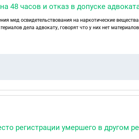
а 48 часов и отказ в допуске адвокат
ния мед освидетельствования на наркотические вещества 
териалов дела адвокату, говорят что у них нет материало
я от сотрудников полиции.
есто регистрации умершего в другом р