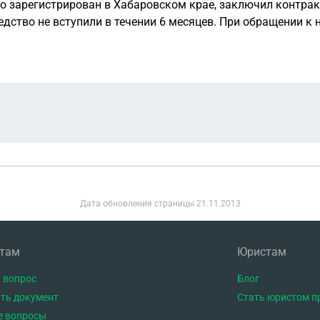
 зарегистрирован в Хабаровском крае, заключил контракт 
едство не вступили в течении 6 месяцев. При обращении к
и обращаться к нотариусам или в суд Хабаровского края. 
ственное дело по месту проживания в Самарской области? 
орую переводилась заработная плата и выплаты. Что в так
ети на данное наследство не претендуют. Только супруга.
Дата обновления страницы
21.11.2013
нтам
Юристам
 вопрос
Блог
ть документ
Стать юристом п
е вопросы