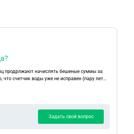
да?
есяц продрлжают начислять бешеные суммы за
сать долг или большую его часть (120.000)?
Задать свой вопрос