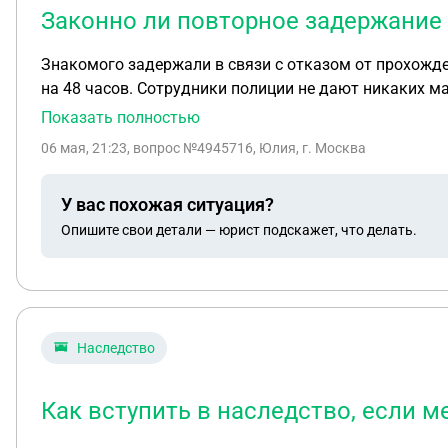
Законно ли повторное задержание н
Знакомого задержали в связи с отказом от прохожде
на 48 часов. Сотрудники полиции не дают никаких ма
делать в такой ситуации и законны ли такие действи
Показать полностью
06 мая, 21:23
, вопрос №4945716, Юлия, г. Москва
У вас похожая ситуация?
Опишите свои детали — юрист подскажет, что делать.
Наследство
Как вступить в наследство, если м