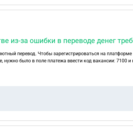
тве из-за ошибки в переводе денег тре
лютный перевод. Чтобы зарегистрироваться на платформе
, нужно было в поле платежа ввести код вакансии: 7100 и
о платеж прошел автоматически, и деньги попали не ко мне
орый привел к не целенаправленному открытию долларовог
их денег в доллары и обратно. Юриста зовут Голованов Ма
сегодня у меня начали закрадываться сомнения, что меня 
 получится ли вернуть деньги?