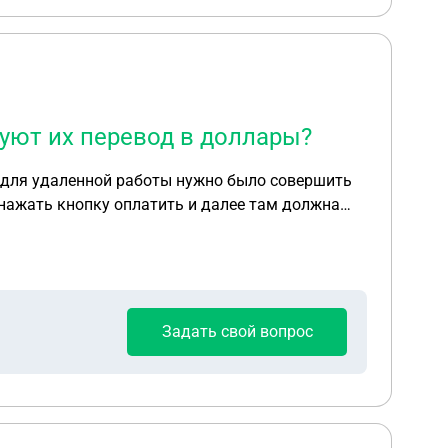
буют их перевод в доллары?
 для удаленной работы нужно было совершить
 нажать кнопку оплатить и далее там должна
 на номер телефона а на счет в телеграм боте в
о счета, и чтобы вернуть мои деньги сказал
рк Александрович. Вместе с ним подавала
разводят. Деньги я к сожалению уже все
Задать свой вопрос