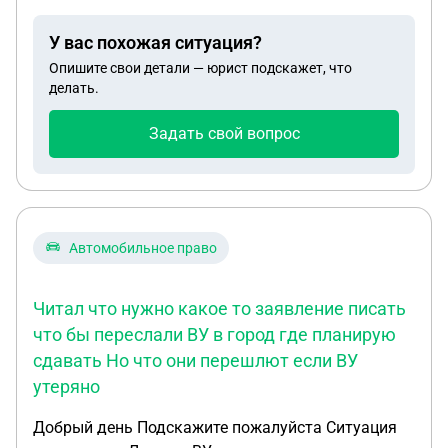
крутятся туда сюда. И в конце 25г я обратил
внимание, что один продавец криптовалюты на
У вас похожая ситуация?
бирже Bybit продает криптовалюту через свое ИП.
Опишите свои детали — юрист подскажет, что
И оплату принимает через QR-код. Причем оквэд
делать.
у него такой: 62.09 (Деятельность, связанная с
использованием вычислительной техники и
Задать свой вопрос
информационных технологий. Вопрос следующий,
вообще на сколько законные такие операции с
ИП? И могу ли я тоже открыть ИП и таким же
способом покупать и продавать криптовалюту?
Автомобильное право
Читал что нужно какое то заявление писать
что бы переслали ВУ в город где планирую
сдавать Но что они перешлют если ВУ
утеряно
Добрый день Подскажите пожалуйста Ситуация