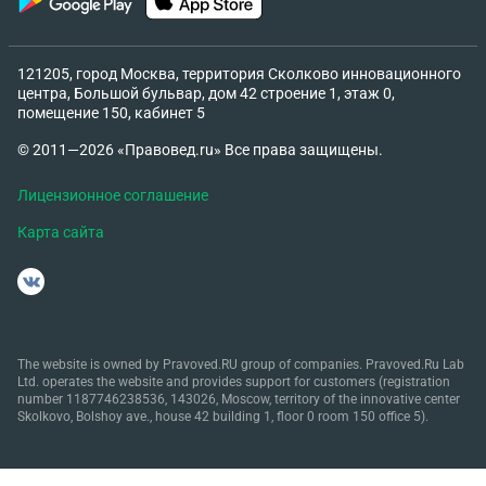
121205, город Москва, территория Сколково инновационного
центра, Большой бульвар, дом 42 строение 1, этаж 0,
помещение 150, кабинет 5
© 2011—2026 «Правовед.ru» Все права защищены.
Лицензионное соглашение
Карта сайта
The website is owned by Pravoved.RU group of companies. Pravoved.Ru Lab
Ltd. operates the website and provides support for customers (registration
number 1187746238536, 143026, Moscow, territory of the innovative center
Skolkovo, Bolshoy ave., house 42 building 1, floor 0 room 150 office 5).