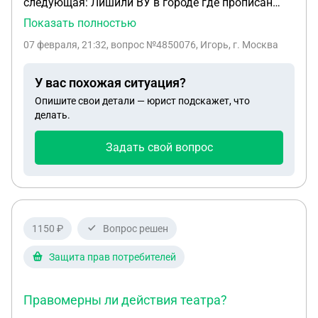
следующая: Лишили ВУ в городе где прописан
Сейчас нахожусь в другом городе ( временной
Показать полностью
регистрации нету ) При лишении ВУ не сдавал
07 февраля, 21:32
, вопрос №4850076, Игорь, г. Москва
написал заявление об утери Вопрос такой: могу
ли я сдать экзамен пдд в городе где временно
У вас похожая ситуация?
проживаю и получить ВУ ? Читал что нужно какое
Опишите свои детали — юрист подскажет, что
то заявление писать что бы переслали ВУ в город
делать.
где планирую сдавать Но что они перешлют если
ВУ утеряно
Задать свой вопрос
1150 ₽
Вопрос решен
Защита прав потребителей
Правомерны ли действия театра?