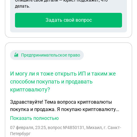
Опишите свои детали — юрист подскажет, что
делать.
Задать свой вопрос
Предпринимательское право
И могу ли я тоже открыть ИП и таким же
способом покупать и продавать
криптовалюту?
Здравствуйте! Тема вопроса криптовалюты
покупка и продажа. Я покупаю криптовалюту
больше 1,5 лет и даже попал под 115ФЗ и 161ФЗ в
Показать полностью
начале 25г. Потом 3 месяца разбирался с ЦБ,
07 февраля, 23:25
, вопрос №4850131, Михаил, г. Санкт-
доказывая, что деньги законные и просто
Петербург