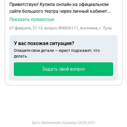
Приветствую! Купила онлайн на официальном
сайте большого театра через личный кабинет
билеты на спектакль себе и сестре. Все
Показать полностью
оформлено через личный кабинет на мое имя,
07 февраля, 21:13
, вопрос №4850111, Ангелина, г. Тула
использовались мои паспортные данные.
Платила со своей карты. Я на спектакль попасть
У вас похожая ситуация?
не смогу. До спектакля 12 дней, большой театр
Опишите свои детали — юрист подскажет, что
отказался вернуть мне средства онлайн. Говорят ,
делать.
что могут только лично в кассе. А я нахожусь в
другом городе. И мне неудобно ехать и делать
Задать свой вопрос
возврат. К тому же, почему я покупала онлайн , а
возврат только офлайн. Правомерны ли действия
театра? И что делать дальше?
Дата обновления страницы
24.02.2021