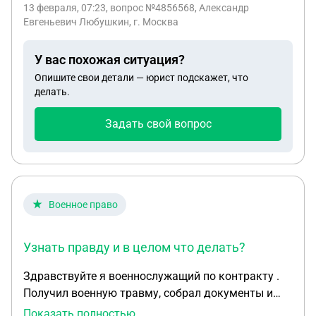
13 февраля, 07:23
, вопрос №4856568, Александр
ВЛАДИМИРОВНА которая не является
Евгеньевич Любушкин, г. Москва
москвичкой и проживает в этом доме с января
месяца этого года самоуправно отключила
У вас похожая ситуация?
электроэнергию в моём помещении с
Опишите свои детали — юрист подскажет, что
нарушением всех правил не поставив меня об
делать.
отключении имея номер моего телефона не
уточнив в москве я или нет прислала бумагу с с
Задать свой вопрос
задолженностью за декабрь с сумай 22 тысячи
рублей за все услуги хотя оплата электричества
980 р и указаниям чтоб подключит заплатить ей
5000 тысяч . На разговоры не идет подключать
отказывается что делать?
Военное право
Узнать правду и в целом что делать?
Здравствуйте я военнослужащий по контракту .
Получил военную травму, собрал документы и
отдал юристу в часте чтобы направил их в
Показать полностью