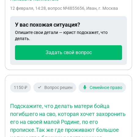
страховую . Уже второй месяц в страховой
12 февраля, 14:28
, вопрос №4855656, Иван, г. Москва
компании говорят что документов не поступало ,
в моей части говорят что документы отправлены
У вас похожая ситуация?
поступили и меня обманывают в страховой , из
Опишите свои детали — юрист подскажет, что
доказательств предлагают только рег номер в
делать.
страевой службе моей части . Как быть в данном
вопросе ? Узнать правду и в целом что делать ?
Задать свой вопрос
1150 ₽
Вопрос решен
Семейное право
Подскажите, что делать матери бойца
погибшего на сво, которая хочет захоронить
его на своей малой Родине, по его
прописке.Так же где проживают большое