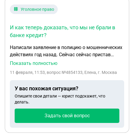
Уголовное право
И как теперь доказать, что мы не брали в
банке кредит?
Написали заявление в полицию о мошеннических
действиях год назад. Сейчас сейчас пристав
заблокировал счета. Оказалось, что мошенники
Показать полностью
взяли кредит в банке. Пошли в полицию по по
11 февраля, 11:53
, вопрос №4854133, Елена, г. Москва
поводу заявления, который писали год назад.
Нам сказали, что заявления они там не хранят.
У вас похожая ситуация?
Мы не можем найти заявление. И как теперь
Опишите свои детали — юрист подскажет, что
доказать, что мы не брали в банке кредит?
делать.
Задать свой вопрос