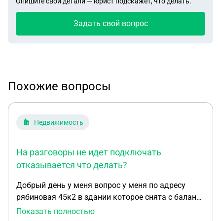
Опишите свои детали — юрист подскажет, что делать.
Задать свой вопрос
Похожие вопросы
Недвижимость
На разговоры не идет подключать
отказывается что делать?
Добрый день у меня вопрос у меня по адресу
рябиновая 45к2 в здании которое снята с баланса
и принадлежит непонятной организации (ТСН-
Показать полностью
РЯБИНА) АДМИНИСТРАТОР МАРКИНА КАРИНА