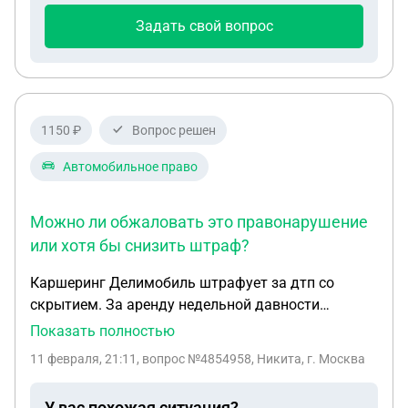
Задать свой вопрос
1150 ₽
Вопрос решен
Автомобильное право
Можно ли обжаловать это правонарушение
или хотя бы снизить штраф?
Каршеринг Делимобиль штрафует за дтп со
скрытием. За аренду недельной давности
говорят, что либо 60 тыс. до конца дня либо через
Показать полностью
суд с лишением прав до 1.5 года. Сам аварии не
11 февраля, 21:11
, вопрос №4854958, Никита, г. Москва
заметил (если она и была), дтп не было
зафиксировано, единственный аргумент это
У вас похожая ситуация?