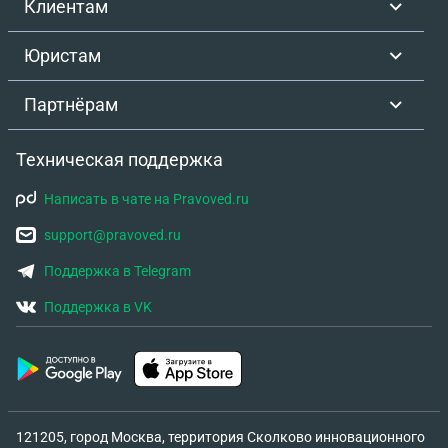
Клиентам
быть в данной ситуации,что бы не лишиться
квартиры?Он мне говорит,что я буду оплачивать
Юристам
все, он ничего платить не будет больше и вопросы
банка будут ко мне. Так же он не платит за жкх,
Партнёрам
долг уже около 50 т.р. и дальше продолжает
расти. Что мне можно сделать в этом случае? Я
Техническая поддержка
снимаю квартиру и плачу за к/у хозяину
квартиры
Написать в чате на Pravoved.ru
support@pravoved.ru
Поддержка в Telegram
Поддержка в VK
121205, город Москва, территория Сколково инновационного