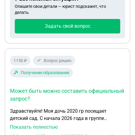
ли жители право на " коммерческое
Опишите свои детали — юрист подскажет, что
вознаграждение" за использование
делать.
общедомового имущества ? Так как по тарифу
жители оплачивают услугу " содержание жилья" .
Задать свой вопрос
Если да , на какой правовой акт жители могут
ссылаться . И как использовать участие ук для
решения вопроса в ползу жителей ? Спасибо .
1150 ₽
Вопрос решен
Получение образования
Может быть можно составить официальный
запрос?
Здравствуйте! Моя дочь 2020 гр посещает
детский сад. С начала 2026 года в группе
началась ревакцинация детей от полиомиелита
Показать полностью
(тех, кому исполняется 6 лет) живой вакциной. В