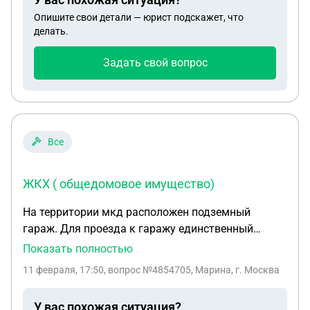
разница между фото окончания одной аренды и
Опишите свои детали — юрист подскажет, что
другой. Можно ли обжаловать это
делать.
правонарушение или хотя бы снизить штраф?
Задать свой вопрос
Все
ЖКХ ( общедомовое имущество)
На территории мкд расположен подземный
гараж. Для проезда к гаражу единственный
способ - это территория дома , сервитута нет !
Показать полностью
собственники машино мест в колличестве 80 шт .
11 февраля, 17:50
, вопрос №4854705, Марина, г. Москва
не несут бремя по обслуживанию территории .
многие не являются даже жителями мкд . Имеют
У вас похожая ситуация?