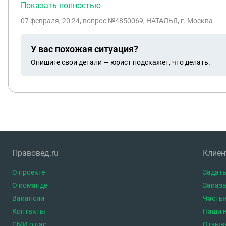
Показать полностью
07 февраля, 20:24
, вопрос №4850069, НАТАЛЬЯ, г. Москва
У вас похожая ситуация?
Опишите свои детали — юрист подскажет, что делать.
Правовед.ru
Клие
О проекте
Задать
О команде
Заказа
Вакансии
Часты
Контакты
Наши 
СМИ о нас
Отзыв