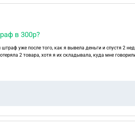
траф в 300р?
 штраф уже после того, как я вывела деньги и спустя 2 не
теряла 2 товара, хотя я их складывала, куда мне говорили, 
евод, там как-то муторно и нужны мои паспортные данные,
емени на ногах