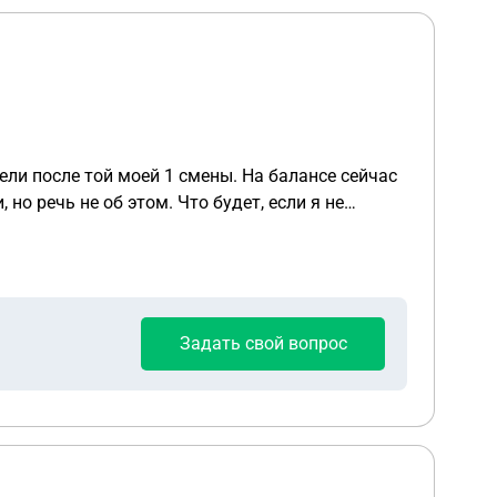
дели после той моей 1 смены. На балансе сейчас
но речь не об этом. Что будет, если я не
 расторгнуть договор не дают из-за штрафа, а
Задать свой вопрос