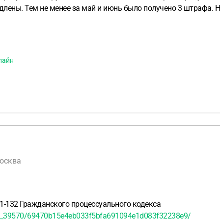
длены. Тем не менее за май и июнь было получено 3 штрафа. 
лайн
Москва
1-132 Гражданского процессуального кодекса
AW_39570/69470b15e4eb033f5bfa691094e1d083f32238e9/