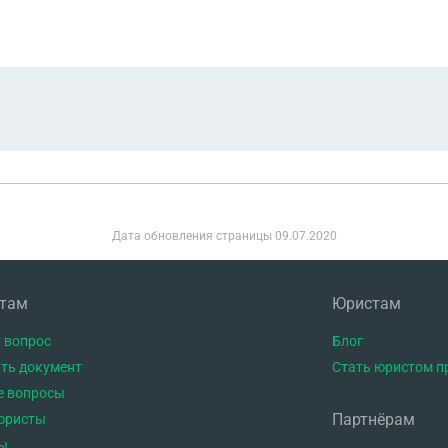
Дата обновления страницы
09.07.2020
нтам
Юристам
 вопрос
Блог
ть документ
Стать юристом п
е вопросы
Партнёрам
юристы
ы