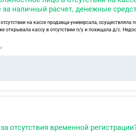
 за наличный расчет, денежные средст
тсутствии на кассе продавца-универсала, осуществляла по
же открывала кассу в отсутствии п/у и похищала д/с. Недо
сультируйте, пожалуйста
рг
-за отсутствия временной регистрации