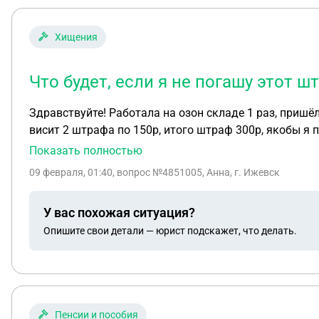
Хищения
Что будет, если я не погашу этот ш
Здравствуйте! Работала на озон складе 1 раз, пришёл
висит 2 штрафа по 150р, итого штраф 300р, якобы я по
погашу этот штраф в 300р? Чтобы погасить через пер
Показать полностью
выходить ещё раз туда - не охото тратить столько вр
09 февраля, 01:40
, вопрос №4851005, Анна, г. Ижевск
У вас похожая ситуация?
Опишите свои детали — юрист подскажет, что делать.
Пенсии и пособия