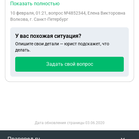
без долей.Могу ли я продать двушку и купить
Показать полностью
однушку с регистрацией жены племянника и
10 февраля, 01:21
, вопрос №4852344, Елена Викторовна
детей без органов опеки
Волкова, г. Санкт-Петербург
У вас похожая ситуация?
Опишите свои детали — юрист подскажет, что
делать.
Задать свой вопрос
Дата обновления страницы
03.06.2020
Правовед.ru