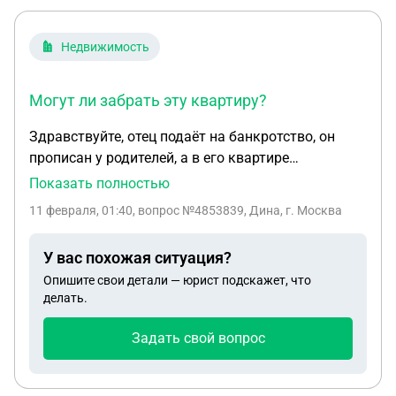
Недвижимость
Могут ли забрать эту квартиру?
Здравствуйте, отец подаёт на банкротство, он
прописан у родителей, а в его квартире
проживаем и прописаны я(несовершеннолетняя),
Показать полностью
моя сестра(тоже несовершеннолетняя) и моя
11 февраля, 01:40
, вопрос №4853839, Дина, г. Москва
мать(инвалид 2 группы). Могут ли забрать эту
квартиру? Собственник квартиры только он, в
У вас похожая ситуация?
доме его родителей он только прописан. То есть в
Опишите свои детали — юрист подскажет, что
имуществе у него только та квартира в которой
делать.
мы живём.
Задать свой вопрос