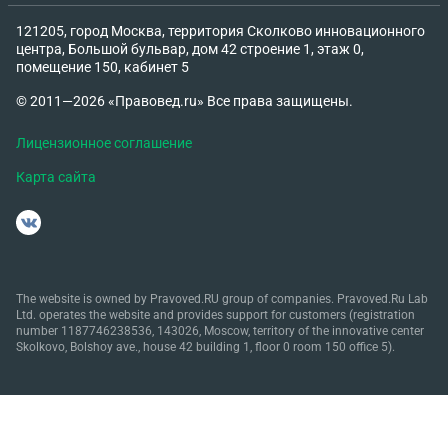
121205, город Москва, территория Сколково инновационного
центра, Большой бульвар, дом 42 строение 1, этаж 0,
помещение 150, кабинет 5
© 2011—2026 «Правовед.ru» Все права защищены.
Лицензионное соглашение
Карта сайта
The website is owned by Pravoved.RU group of companies. Pravoved.Ru Lab
Ltd. operates the website and provides support for customers (registration
number 1187746238536, 143026, Moscow, territory of the innovative center
Skolkovo, Bolshoy ave., house 42 building 1, floor 0 room 150 office 5).