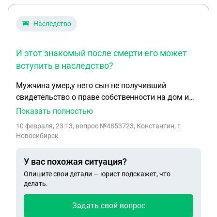
Наследство
И этот знакомый после смерти его может
вступить в наследство?
Мужчина умер,у него сын не получивший
свидетельство о праве собственности на дом и
земельный участок,может ли завещать этот дом
Показать полностью
и земельный участок своему знакомому?Имеет
10 февраля, 23:13
, вопрос №4853723, Константин, г.
ли это юридическую силу?И этот знакомый после
Новосибирск
смерти его может вступить в наследство?
Правомерно ли это?
У вас похожая ситуация?
Опишите свои детали — юрист подскажет, что
делать.
Задать свой вопрос