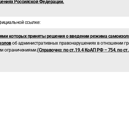
шениях Российской Федерации.
официальной ссылке:
лями которых приняты решения о введении режима самоизол
колов
об административных правонарушениях в отношении гр
ми ограничениями.
(Справочно: по ст.19.4 КоАП РФ – 754, по ст.