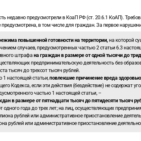
ть недавно предусмотрели в КоаП РФ (ст. 20.6.1 КоАП). Треб
е предусмотрена, в том числе для граждан. За первое наруше
режима повышенной готовности на территории,
на которой су
ючением случаев, предусмотренных частью 2 статьи 6.3 настоя
ивного штрафа
на граждан в размере от одной тысячи до трид
существляющих предпринимательскую деятельность без образо
ста тысяч до трехсот тысяч рублей.
 1 настоящей статьи,
повлекшие причинение вреда здоровью
щего Кодекса, если эти действия (бездействие) не содержат уг
усмотренного частью 1 настоящей статьи, –
ждан в размере от пятнадцати тысяч до пятидесяти тысяч ру
т одного года до трех лет; на лиц, осуществляющих предприн
лиона рублей или административное приостановление деятельн
она рублей или административное приостановление деятельност