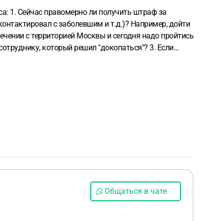
са:
1. Сейчас правомерно ли получить штраф за
онтактировал с заболевшим и т.д.)? Например, дойти
сечении с территорией Москвы и сегодня надо пройтись
 сотруднику, который решил "докопаться"?
3. Если
 уже реально законно штрафовать?
Общаться в чате