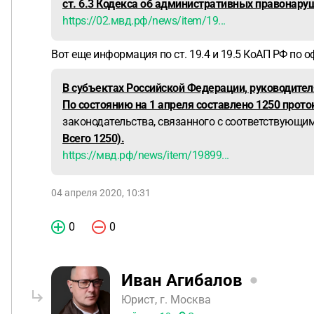
ст. 6.3 Кодекса об административных правонару
https://02.мвд.рф/news/item/19...
Вот еще информация по ст. 19.4 и 19.5 КоАП РФ по 
В субъектах Российской Федерации, руководите
По состоянию на 1 апреля
составлено 1250 прото
законодательства, связанного с соответствующи
Всего 1250).
https://мвд.рф/news/item/19899...
04 апреля 2020, 10:31
0
0
Иван Агибалов
Юрист, г. Москва