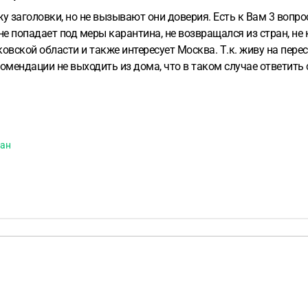
 заголовки, но не вызывают они доверия. Есть к Вам 3 вопро
попадает под меры карантина, не возвращался из стран, не к
овской области и также интересует Москва. Т.к. живу на пере
екомендации не выходить из дома, что в таком случае ответить
ными, что должны ввести, чтобы четко понимать грань, когда
дан