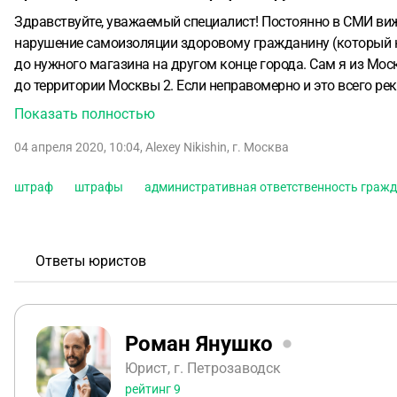
Здравствуйте, уважаемый специалист! Постоянно в СМИ вижу
нарушение самоизоляции здоровому гражданину (который не 
до нужного магазина на другом конце города. Сам я из Моск
до территории Москвы
2. Если неправомерно и это всего р
неправомерно, после чего такие штрафы могут стать закон
Показать полностью
04 апреля 2020, 10:04
,
Alexey Nikishin
,
г. Москва
штраф
штрафы
административная ответственность граж
Ответы юристов
Роман Янушко
Юрист, г. Петрозаводск
рейтинг
9