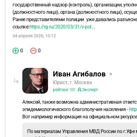
государственный надзор (контроль), организации, упол
(должностного лица), органа (должностного лица), осу
Ранее представителями полиции уже давались разъясне
ссылке:
https://rg.ru/2020/03/31/v-pol...
04 апреля 2020, 10:12
0
0
Иван Агибалов
Юрист, г. Москва
рейтинг
10
Эксперт
Алексей, также возможна административная ответст
эпидемиологического благополучия населения -
htt
Вот например информация на официальном ресурсе
По материалам Управления МВД России по г.Уфе