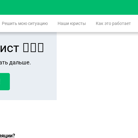
Решить мою ситуацию
Наши юристы
Как это работает
 👨🏻‍⚖️
ать дальше.
!
ляции?