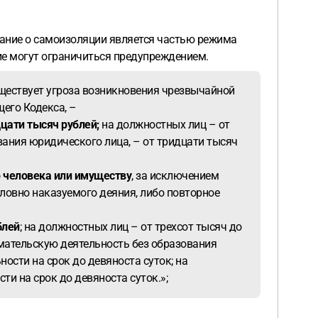
ование о самоизоляции является частью режима
ние могут ограничиться предупреждением.
ществует угроза возникновения чрезвычайной
щего Кодекса, –
цати тысяч рублей;
на должностных лиц – от
вания юридического лица, – от тридцати тысяч
 человека или имуществу
, за исключением
оловно наказуемого деяния, либо повторное
блей
; на должностных лиц – от трехсот тысяч до
имательскую деятельность без образования
ости на срок до девяноста суток; на
и на срок до девяноста суток.»;