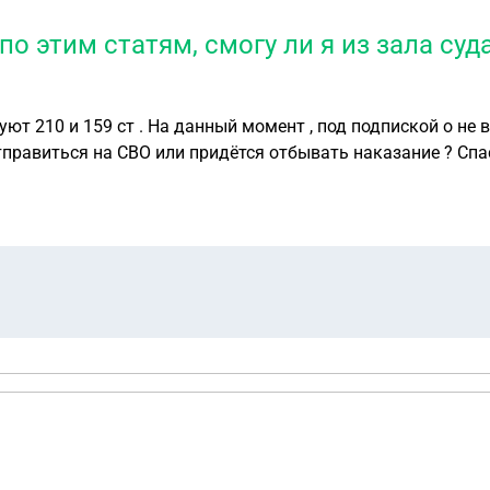
о этим статям, смогу ли я из зала суд
ют 210 и 159 ст . На данный момент , под подпиской о не в
виновным по этим статям , смогу ли я из зала суда от