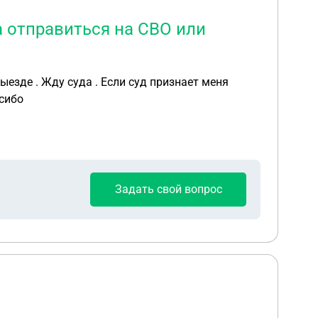
а отправиться на СВО или
ыезде . Жду суда . Если суд признает меня
правиться на СВО или придётся отбывать наказание ? Спасибо
Задать свой вопрос