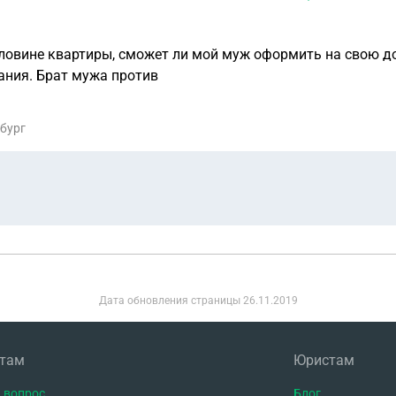
е квартиры, сможет ли мой муж оформить на свою долю договор дар
человека , тещу( мою маму)для дальнейшего проживания. Брат мужа против
рбург
Дата обновления страницы
26.11.2019
нтам
Юристам
 вопрос
Блог