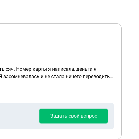
ысяч. Номер карты я написала, деньги я
 Я засомневалась и не стала ничего переводить.
ь в полицию и послала их на 3 советские.
Задать свой вопрос