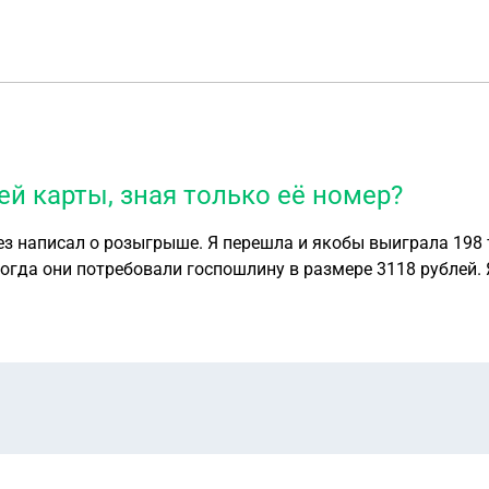
ей карты, зная только её номер?
з написал о розыгрыше. Я перешла и якобы выиграла 198 т
 когда они потребовали госпошлину в размере 3118 рублей.
нники. Я снова зашла на этот сайт, написала, что обращус
лько её номер? Других данных я не давала. Благодарю