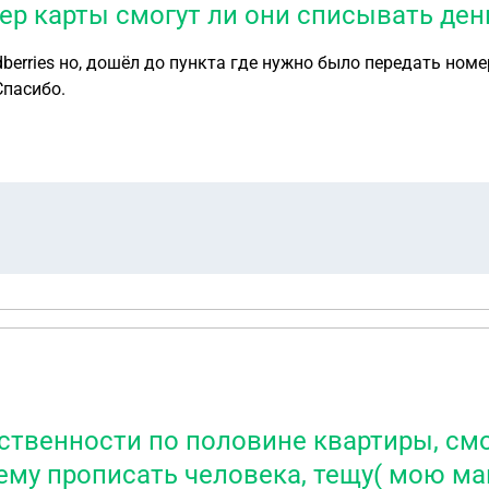
ер карты смогут ли они списывать день
erries но, дошёл до пункта где нужно было передать номер
Спасибо.
обственности по половине квартиры, с
ему прописать человека, тещу( мою м