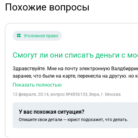
Похожие вопросы
Уголовное право
Смогут ли они списатъ деньги с мо
Здравствуйте. Мне на почту электронную Валдбиррие
заранее, что были на карте, перенесла на другую. но
Потом я нашла отзывы об этом и поняла, что это моше
Показать полностью
Смогут ли они списатъ деньги с моей карты, зная то
12 февраля, 20:14
, вопрос №4856133, Вера, г. Москва
У вас похожая ситуация?
Опишите свои детали — юрист подскажет, что делать.