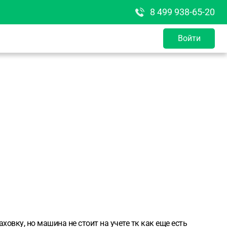
8 499 938-65-20
Войти
ховку, но машина не стоит на учете тк как еще есть