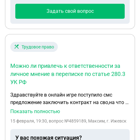
Задать свой вопрос
Трудовое право
Можно ли привлечь к ответственности за
личное мнение в переписке по статье 280.3
УК РФ
Здравствуйте в онлайн игре поступило смс
предложение заключить контракт на сво,на что в
личной переписке этому человеку я ответил что
Показать полностью
слышал про коррупцию среди начальства ,на что
15 февраля, 19:30
, вопрос №4859189, Максим, г. Ижевск
он мне написал,что напишет заявление по
ст.280.3. Имеет ли право человек на личное
У вас похожая ситуация?
мнение и что за это может быть?