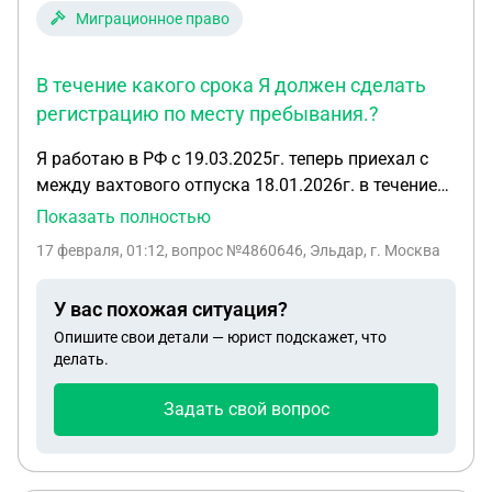
Миграционное право
В течение какого срока Я должен сделать
регистрацию по месту пребывания.?
Я работаю в РФ с 19.03.2025г. теперь приехал с
между вахтового отпуска 18.01.2026г. в течение
какого срока Я должен сделать регистрацию по
Показать полностью
месту пребывания.? У меня есть регистрация с
17 февраля, 01:12
, вопрос №4860646, Эльдар, г. Москва
2025 года , до 18.03. 2026 г. Она действует?
У вас похожая ситуация?
Опишите свои детали — юрист подскажет, что
делать.
Задать свой вопрос