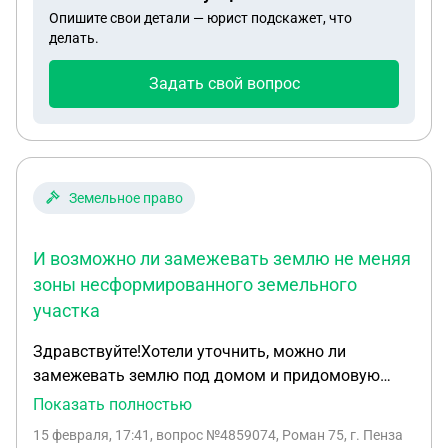
Опишите свои детали — юрист подскажет, что
делать.
Задать свой вопрос
Земельное право
И возможно ли замежевать землю не меняя
зоны несформированного земельного
участка
Здравствуйте!Хотели уточнить, можно ли
замежевать землю под домом и придомовую
территорию, если зона земельного участка Р-1.
Показать полностью
Нам всегда отказывали из-за зоны озеленения. А
15 февраля, 17:41
, вопрос №4859074, Роман 75, г. Пенза
сейчас вышли изменения с 1 марта 2026г. и