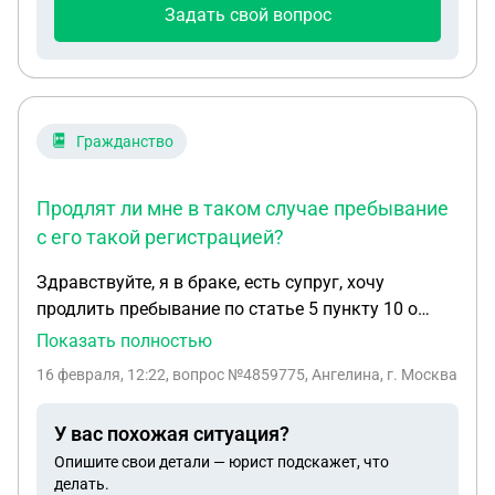
Задать свой вопрос
Гражданство
Продлят ли мне в таком случае пребывание
с его такой регистрацией?
Здравствуйте, я в браке, есть супруг, хочу
продлить пребывание по статье 5 пункту 10 о
положении иностранных граждан в Рф, но вот
Показать полностью
вопрос: у супруга нет постоянной регистрации в
16 февраля, 12:22
, вопрос №4859775, Ангелина, г. Москва
Москве, есть временная в Мск, у его отца, он
работает в банке и учится в университете.
У вас похожая ситуация?
Продлят ли мне в таком случае пребывание с его
Опишите свои детали — юрист подскажет, что
такой регистрацией?
делать.