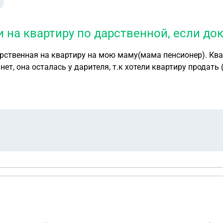
на квартиру по дарственной, если док
рственная на квартиру на мою маму(мама пенсионер). Квар
нет, она осталась у дарителя, т.к хотели квартиру прода
 даритель умер. Как теперь быть моей маме ? Кроме ключей от ква