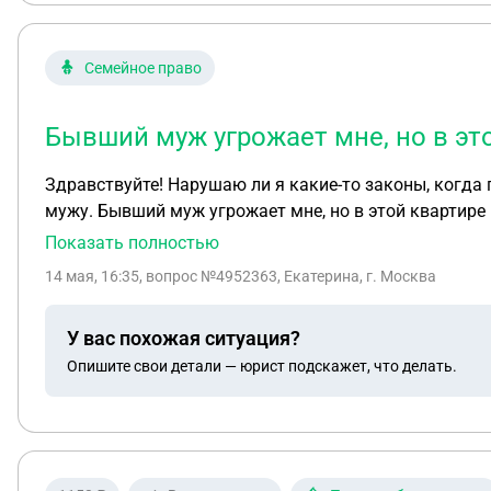
Семейное право
Бывший муж угрожает мне, но в это
Здравствуйте! Нарушаю ли я какие-то законы, когда
мужу. Бывший муж угрожает мне, но в этой квартире 
планируем, вместе не живем, но он приезжает ко мне,
Показать полностью
14 мая, 16:35
, вопрос №4952363, Екатерина, г. Москва
У вас похожая ситуация?
Опишите свои детали — юрист подскажет, что делать.