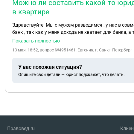
Можно ли составить какой-то юрид
в квартире
Здравствуйте! Мы с мужем разводимся , у нас в совместной собственности квартира, ипотека на нем. На меня рефинансирование не получается сделать через
банк , так как у меня дохода не хватает для банка, а также я не созаемщик, а толь
договор, чтобы мы развелись, я осталась жить в ква
Показать полностью
Также мною будет совершена передача какой-то сумм
13 мая, 18:52
, вопрос №4951461, Евгения, г. Санкт-Петербург
У вас похожая ситуация?
Опишите свои детали — юрист подскажет, что делать.
Правовед.ru
Клие