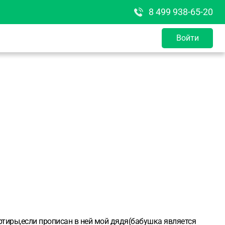
8 499 938-65-20
Войти
тиры,если прописан в ней мой дядя(бабушка является