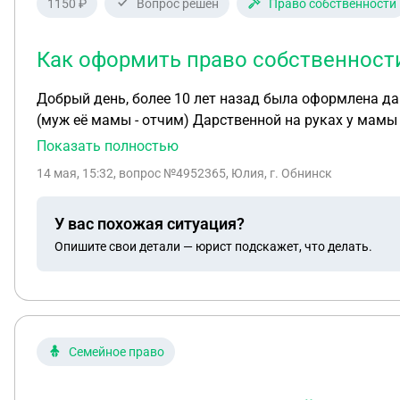
1150 ₽
Вопрос решен
Право собственности
Как оформить право собственности 
Добрый день, более 10 лет назад была оформлена да
(муж её мамы - отчим) Дарственной на руках у мамы 
для продажи), но продавать не стали. В январе этого года
Показать полностью
документов нет на квартиру.
14 мая, 15:32
, вопрос №4952365, Юлия, г. Обнинск
У вас похожая ситуация?
Опишите свои детали — юрист подскажет, что делать.
Семейное право