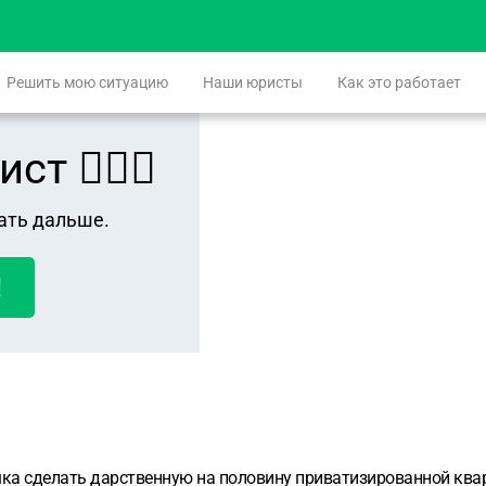
Решить мою ситуацию
Наши юристы
Как это работает
 👨🏻‍⚖️
ать дальше.
!
ка сделать дарственную на половину приватизированной квар