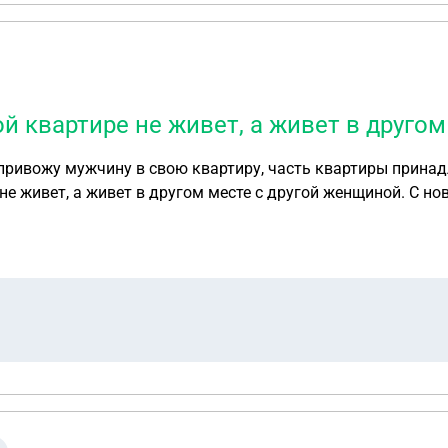
й квартире не живет, а живет в друго
 привожу мужчину в свою квартиру, часть квартиры прина
не живет, а живет в другом месте с другой женщиной. С н
 остается на выходные.