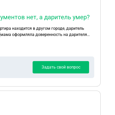
ументов нет, а даритель умер?
тира находится в другом городе, даритель
ть (мама оформляла доверенность на дарителя
ртиры у неё больше никаких
Задать свой вопрос