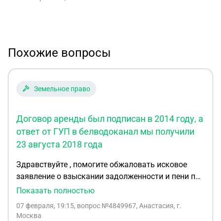
Похожие вопросы
Земельное право
Договор аренды был подписан в 2014 году, а
ответ от ГУП в белводоканал мы получили
23 августа 2018 года
Здравствуйте , помогите обжаловать исковое
заявление о взыскании задолженности и пени по
договору аренды земельного участка. Участок не
Показать полностью
использовался нами по назначению поскольку на
07 февраля, 19:15
, вопрос №4849967, Анастасия, г.
протяжении четырёх лет мы ждали уведомления
Москва