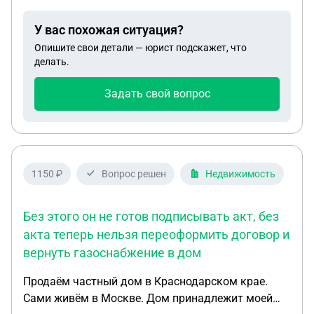
от ГУП беловодканала о возможности подвода
сетей водоснабжения. Договор аренды был
У вас похожая ситуация?
подписан в 2014 году, а ответ от ГУП в
Опишите свои детали — юрист подскажет, что
белводоканал мы получили 23 августа 2018 года.
делать.
В нем говорилось о невозможности
строительства в данном массиве сети и
Задать свой вопрос
водоснабжения и водоотведения, после чего нам
была предложена замена земельного участка,
чего так и не произошло. На протяжении всего
периода действия договора арендной платы нами
не было получено ни одного бумажного либо
1150 ₽
Вопрос решен
Недвижимость
электронного уведомления об арендной плате.
При выяснении обстоятельств оказалось, что был
Без этого он не готов подписывать акт, без
также неверно указан почтовый адрес на
акта теперь нельзя переоформить договор и
которые должны были приходить чеки об оплате.
вернуть газоснабжение в дом
Продаём частный дом в Краснодарском крае.
Сами живём в Москве. Дом принадлежит моей