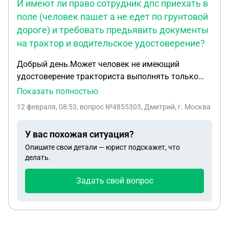
И имеют ли право сотрудник дпс приехать в
поле (человек пашет а не едет по грунтовой
дороге) и требовать предьявить документы
на трактор и водительское удостоверение?
Добрый день.Может человек не имеющий
удостоверение тракториста выполнять только
полевые работы не передвигаясь по дорогам
Показать полностью
общего значения на тракторе?И имеют ли право
12 февраля, 08:53
, вопрос №4855305, Дмитрий, г. Москва
сотрудник дпс приехать в поле (человек пашет а
не едет по грунтовой дороге) и требовать
У вас похожая ситуация?
предьявить документы на трактор и
Опишите свои детали — юрист подскажет, что
водительское удостоверение?Спасибо!
делать.
Задать свой вопрос