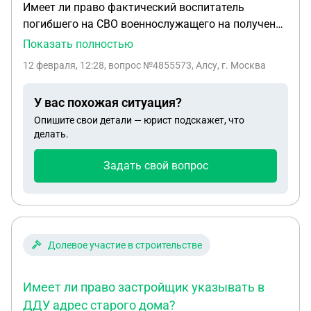
Имеет ли право фактический воспитатель
погибшего на СВО военнослужащего на получение
двух пенсий одновременно. Он уже является
Показать полностью
получателем пенсии поСПК по линии МО РФ, но не
12 февраля, 12:28
, вопрос №4855573, Алсу, г. Москва
получает пенсию по старости.имеет ли право на
пенсию по старости (СФР), не откажут ли в пенсии
У вас похожая ситуация?
по потере кормильца если будет получателем
Опишите свои детали — юрист подскажет, что
пенсии по старости? Благодарю
делать.
Задать свой вопрос
Долевое участие в строительстве
Имеет ли право застройщик указывать в
ДДУ адрес старого дома?