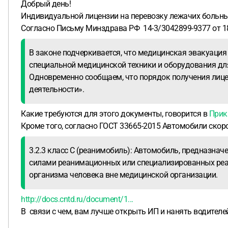
Добрый день!
Индивидуальной лицензии на перевозку лежачих больны
Согласно Письму Минздрава РФ 14-3/3042899-9377 от 18
В законе подчеркивается, что медицинская эвакуаци
специальной медицинской техники и оборудования дл
Одновременно сообщаем, что порядок получения лиц
деятельности».
Какие требуются для этого документы, говорится в
Прик
Кроме того, согласно ГОСТ 33665-2015 Автомобили ско
3.2.3 класс С (реанимобиль): Автомобиль, предназна
силами реанимационных или специализированных реа
организма человека вне медицинской организации.
http://docs.cntd.ru/document/1...
В связи с чем, вам лучше открыть ИП и нанять водителе