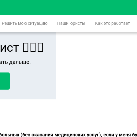
Решить мою ситуацию
Наши юристы
Как это работает
 👨🏻‍⚖️
ать дальше.
!
ольных (без оказания медицинских услуг), если у меня б