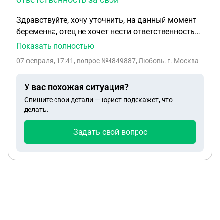
Здравствуйте, хочу уточнить, на данный момент
беременна, отец не хочет нести ответственность
за свои действия к сожалению, доказать
Показать полностью
отцовство с днк нету возможности платить за
07 февраля, 17:41
, вопрос №4849887, Любовь, г. Москва
него, в интернете пишут, видео, фото, переписка, у
меня этого тоже нету потому что я все удалила,
У вас похожая ситуация?
чтобы он мне глаза не мозолил, есть медицинские
Опишите свои детали — юрист подскажет, что
документы которые он проходил вместе со мной
делать.
по беременности, но думаю это не
подойдет,подскажите пожалуйста как можно,
Задать свой вопрос
какие способы, спасибо