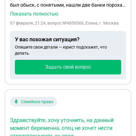
уже не первый случай.
был обыск, с понятыми, нашли две банки пороха.
Изъяли. Отдали на экспертизу. Искали не порох а
Показать полностью
оружие. Оружие не нашли. В полиции было
07 февраля, 21:24
, вопрос №4850066, Елена, г. Москва
заявление о том, что человек переделывает
оружие на боевое. Они и приехали с обыском. Его
У вас похожая ситуация?
допросили и отпустили, сказали пока можешь
Опишите свои детали — юрист подскажет, что
ходить на работу, я так поняла, пока идёт
делать.
экспертиза. У него уже была условная судимость
за порох. Она погашена. Переживаем, что с ним
Задать свой вопрос
будет. Чего ждать. Человек участвует в
реконструкциях 14, 15 веков, этот порох
использует для этих целей.
Семейное право
Здравствуйте, хочу уточнить, на данный
момент беременна, отец не хочет нести
ответственность за свои