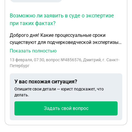
Возможно ли заявить в суде о экспертизе
при таких фактах?
Доброго дня! Какие процессуальные сроки
существуют для подчерковедческой экспертизы?
Подпись была сделана шесть лет назад, гелиевой
Показать полностью
ручкой. Возможно ли заявить в суде о экспертизе
13 февраля, 07:30
, вопрос №4856576, Дмитрий, г. Санкт-
при таких фактах?
Петербург
У вас похожая ситуация?
Опишите свои детали — юрист подскажет, что
делать.
Задать свой вопрос