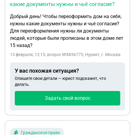
какие документы нужны и чьё согласие?
туда не стал ушел. Сейчас мне инкриминируют
тяжкие телесные повлёкшие смерть. Но я не бил
Добрый день! Чтобы переоформить дом на себя,
его в голову и вообще не хотел ни каких либо
нужны какие документы нужны и чьё согласие?
контактов с этим человеком. Свидетели те двое
Для переоформления нужны ли документы
знакомых говорят что бил хотя я знаю точно что
людей, которые были прописаны в этом доме лет
нет. Следователь отправил экспертизу на
15 назад?
разграничение побоев итд но сказал что
13 февраля, 12:15
, вопрос №4856775, Нурият, г. Москва
разграничить у них не получится скорее всего так
как времени после моей стычки с ним и стычки с
У вас похожая ситуация?
другим человеком прошло очень мало Что
делать я не знаю. Посоветуйте как действовать
Опишите свои детали — юрист подскажет, что
делать.
адвокат надеятся на экспертизу но у меня уже
надежды на это нет
Задать свой вопрос
Гражданское право