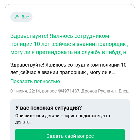
Все
Здравствуйте! Являюсь сотрудником
полиции 10 лет ,сейчас в звании прапорщик ,
могу ли я претендовать на службу в гибдд н
Здравствуйте! Являюсь сотрудником полиции 10
лет ,сейчас в звании прапорщик , могу ли я
претендовать на службу в гибдд на должности
Показать полностью
инспектора дпс и получения звания мл лейтенант
01 июня, 22:14
, вопрос №4971437, Дронов Руслан, г. Елец
,если у меня среднее профессиональное
образование по профессии сварщик ?
У вас похожая ситуация?
Опишите свои детали — юрист подскажет, что
делать.
Задать свой вопрос