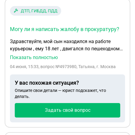
ДТП, ГИБДД, ПДД
Могу ли я написать жалобу в прокуратуру?
Здравствуйте, мой сын находился на работе
курьером , ему 18 лет , двигался по пешеходному
переходу на электровелосипеде , в конце
Показать полностью
пешеходного перехода его сбил авто , в ГАИ
04 июня, 15:33
, вопрос №4973980, Татьяна, г. Москва
отказали в возбуждении административного
правонарушения , из за того , что он не слез с
У вас похожая ситуация?
велосипеда , законно ли это? Могу ли я написать
Опишите свои детали — юрист подскажет, что
жалобу в прокуратуру?
делать.
Задать свой вопрос