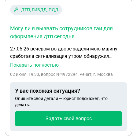
ДТП, ГИБДД, ПДД
Могу ли я вызвать сотрудников гаи для
оформления дтп сегодня
27.05.26 вечером во дворе задели мою мшину
сработала сигнализация утром обнаружил
царапины на заднем бампере . Так как нужно
Показать полностью
было срч5о ехать по делам решил вечером
02 июня, 19:33
, вопрос №4972294, Ренат, г. Москва
посмотреть записи с видео камер во дворе .
Нашел виновника но он все отрецает . Могу ли я
У вас похожая ситуация?
вызвать сотрудников гаи для оформления дтп
Опишите свои детали — юрист подскажет, что
сегодня. Записи с камер у меня есть
делать.
Задать свой вопрос