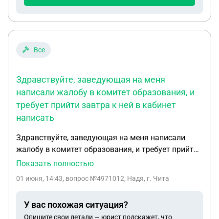
Все
Здравствуйте, заведующая на меня
написали жалобу в комитет образования, и
требует прийти завтра к ней в кабинет
написать
Здравствуйте, заведующая на меня написали
жалобу в комитет образования, и требует прийти
завтра к ней в кабинет написать объяснительную,
Показать полностью
правомерно ли это? И недавно произошла
01 июня, 14:43
, вопрос №4971012, Надя, г. Чита
ситуация заведующая обматерила сотрудника и
выгнала из кабинета.
У вас похожая ситуация?
Опишите свои детали — юрист подскажет, что