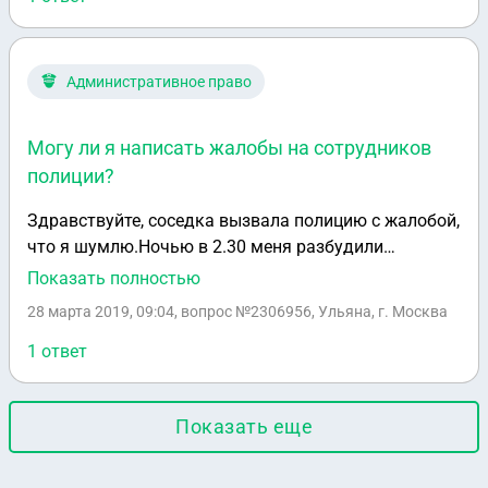
Административное право
Могу ли я написать жалобы на сотрудников
полиции?
Здравствуйте, соседка вызвала полицию с жалобой,
что я шумлю.Ночью в 2.30 меня разбудили
сотрудники, убедившись что я сплю и расспросив с
Показать полностью
кем я живу, сказали: "ложитесь спать!".Ранее эта
28 марта 2019, 09:04
, вопрос №2306956, Ульяна, г. Москва
пожилая соседка не давала каждую ночь спать
(стучала по совместной стене, включала громко
1 ответ
телевизор, кричала оскорбления), я не однократно
обращалась к участковому и один раз вызывала
Показать еще
полицейских, при них она кричала , что будет
стучать до 5 утра. От полицейских приходят только
отписки и результатов нет... От постоянного не