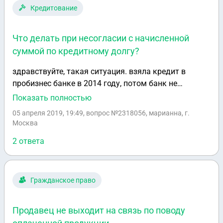
Кредитование
Что делать при несогласии с начисленной
суммой по кредитному долгу?
здравствуйте, такая ситуация. взяла кредит в
пробизнес банке в 2014 году, потом банк не
принимал платежи. сегодня из смс узнала о
Показать полностью
решении в отношении меня , присуждена
05 апреля 2019, 19:49
, вопрос №2318056, марианна, г.
заоблочная сумма. что мне делать?
Москва
2 ответа
Гражданское право
Продавец не выходит на связь по поводу