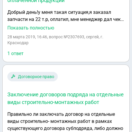
оплаченной продукции
Добрый день!у меня такая ситуация,я заказал
запчасти на 22 т.р, оплатил, мне менеджер дал чек с
печатью, в устной форме отговорили условия
Показать полностью
доставки.в данный момент запчасти не
28 марта 2019, 16:46
, вопрос №2307693, сергей, г.
пришли...продавец на телефон не отвечает
Краснодар
1 ответ
Договорное право
Заключение договоров подряда на отдельные
виды строительно-монтажных работ
Правильно ли заключать договор на отдельные
виды строительно- монтажных работ в рамках
существующего договора субподряда, либо должно