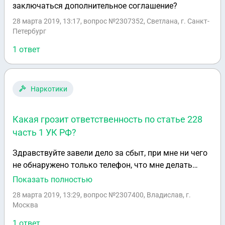
заключаться дополнительное соглашение?
28 марта 2019, 13:17
, вопрос №2307352, Светлана, г. Санкт-
Петербург
1 ответ
Наркотики
Какая грозит ответственность по статье 228
часть 1 УК РФ?
Здравствуйте завели дело за сбыт, при мне ни чего
не обнаружено только телефон, что мне делать
дальше, следак давит на меня, грозит ли срок, в
Показать полностью
телефоне магазины и переписки, веса ни какого не
28 марта 2019, 13:29
, вопрос №2307400, Владислав, г.
нашли
Москва
1 ответ