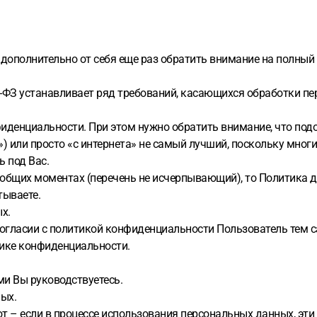
л дополнительно от себя еще раз обратить внимание на полный
2-ФЗ устанавливает ряд требований, касающихся обработки п
денциальности. При этом нужно обратить внимание, что подой
л») или просто «с интернета» не самый лучший, поскольку мно
 под Вас.
х общих моментах (перечень не исчерпывающий), то Политика 
тываете.
х.
 согласии с политикой конфиденциальности Пользователь тем 
тике конфиденциальности.
ми Вы руководствуетесь.
ых.
т – если в процессе использования персональных данных, эти