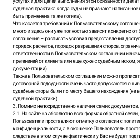
услугах и для целей выполнения этой обязанности дела
судебная практика когда суды не признают написанное
быть применена та же логика).
Что касается требований к Пользовательскому соглашен
много и здесь они уже полностью зависят конкретно от
соглашения – расписать условия предоставления доступа
порядок расчетов, порядок разрешения споров, ограничи
ответственности в Пользовательском соглашении изнача
претензией от клиента или еще хуже с судебным иском, 
документации).
Также в Пользовательском соглашении можно прописать 
договорной подсудности очень часто допускаются ошибки
судебные споры были по месту Вашего нахождения (не во
судебной практики).
3. Помимо непосредственно наличия самих документов, 
3.1. На сайте на абсолютно всех формах обратной связ
Пользователи проставляют отметку о согласии с полит
конфиденциальности, а в окошечке Пользователь просто
следствие в этом случае фактически у Вас не будет по