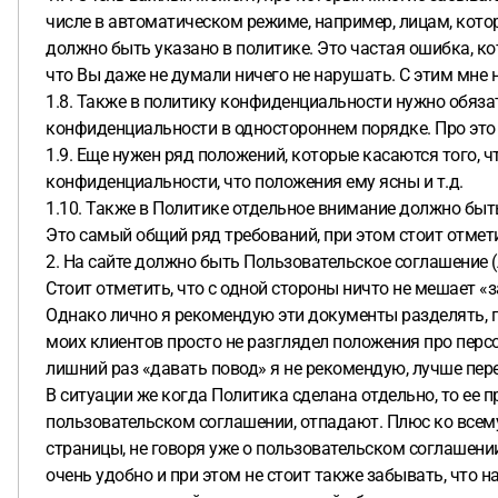
числе в автоматическом режиме, например, лицам, котор
должно быть указано в политике. Это частая ошибка, ко
что Вы даже не думали ничего не нарушать. С этим мне
1.8. Также в политику конфиденциальности нужно обяза
конфиденциальности в одностороннем порядке. Про это
1.9. Еще нужен ряд положений, которые касаются того, 
конфиденциальности, что положения ему ясны и т.д.
1.10. Также в Политике отдельное внимание должно быть
Это самый общий ряд требований, при этом стоит отме
2. На сайте должно быть Пользовательское соглашение (
Стоит отметить, что с одной стороны ничто не мешает 
Однако лично я рекомендую эти документы разделять, п
моих клиентов просто не разглядел положения про перс
лишний раз «давать повод» я не рекомендую, лучше пе
В ситуации же когда Политика сделана отдельно, то ее п
пользовательском соглашении, отпадают. Плюс ко всему
страницы, не говоря уже о пользовательском соглашении
очень удобно и при этом не стоит также забывать, что