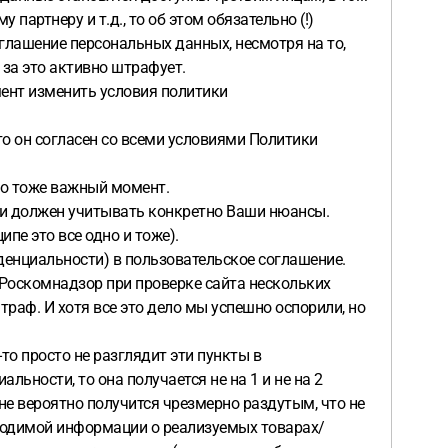
артнеру и т.д., то об этом обязательно (!)
зглашение персональных данных, несмотря на то,
 за это активно штрафует.
мент изменить условия политики
то он согласен со всеми условиями Политики
это тоже важный момент.
 и должен учитывать конкретно Ваши нюансы.
пе это все одно и тоже).
денциальности) в пользовательское соглашение.
 Роскомнадзор при проверке сайта нескольких
раф. И хотя все это дело мы успешно оспорили, но
-то просто не разглядит эти пункты в
ности, то она получается не на 1 и не на 2
не вероятно получится чрезмерно раздутым, что не
обходимой информации о реализуемых товарах/