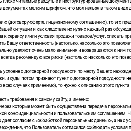
ть плохо читаемые раздутые и неструктурированные документы
 в документах мелким шрифтом, что мол нельзя в таком виде
ию (договору-оферте, лицензионному соглашению), то это пре
 Вашей ситуации и как следствие их нужно каждый раз обсужд
 к сервису и/или условия продажи товаров/услуг, описать пре
ть Вашу ответственность (настолько, насколько это позволяе
льно уделяют очень мало внимания и возвращаются к ним тол
я всегда рекомендую все риски (настолько насколько это позв
условие о договорной подсудности по месту Вашего нахожден
, и суды потом признают пункт о договорной подсудности не 
 всех случаях применимо), то нужно к описанию этого пункта
есть требования к самому сайту, а именно:
и, через которые может быть осуществлена передача персонал
икой конфиденциальности и пользовательским соглашением. Ч
 дает согласие с «обработкой персональных данных», а не с 
дтверждения, что Пользователь согласился соблюдать условия