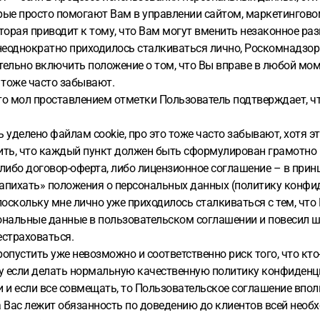
ые просто помогают Вам в управлении сайтом, маркетинговому п
торая приводит к тому, что Вам могут вменить незаконное ра
 неоднократно приходилось сталкиваться лично, Роскомнадзор
тельно включить положение о том, что Вы вправе в любой мо
 тоже часто забывают.
что мол проставлением отметки Пользователь подтверждает, ч
 уделено файлам cookie, про это тоже часто забывают, хотя 
тить, что каждый пункт должен быть сформулирован грамотно
либо договор-оферта, либо лицензионное соглашение – в принци
«запихать» положения о персональных данных (политику конфи
оскольку мне лично уже приходилось сталкиваться с тем, что
ональные данные в пользовательском соглашении и повесил шт
рестраховаться.
ропустить уже невозможно и соответственно риск того, что кто
 если делать нормальную качественную политику конфиденциаль
 и если все совмещать, то Пользовательское соглашение впол
 на Вас лежит обязанность по доведению до клиентов всей не