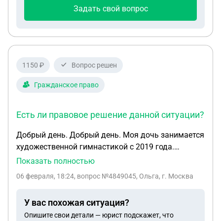
Задать свой вопрос
1150 ₽
Вопрос решен
Гражданское право
Есть ли правовое решение данной ситуации?
Добрый день. Добрый день. Моя дочь занимается
художественной гимнастикой с 2019 года.
19.06.2023 года ребенку был присвоен 1
Показать полностью
спортивный разряд. На Соревнованиях в мае 2025
06 февраля, 18:24
, вопрос №4849045, Ольга, г. Москва
года она подтвердила 1 спортивный разряд,
заняла призовые места. По словам тренера
У вас похожая ситуация?
спортивного клуба, в котором тренировалась моя
Опишите свои детали — юрист подскажет, что
дочь, документы были поданы в федерацию. Но