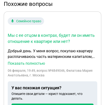
Похожие вопросы
Семейное право
Мы с ее отцом в контрах, будет ли он иметь
отношение к квартире или нет?
Добрый день. У меня вопрос, покупаю квартиру
расплачиваюсь часть материнским капиталом,
часть наличкой, часть ипотекой. Я не замужем,
Показать полностью
буду собственницей. У меня двое детей. Вопрос
06 февраля, 19:49
, вопрос №4849046, Филатова Мария
если меня лишат на одну дочь материнских прав(
Анатольевна, г. Москва
т.к. мы с ее отцом в контрах), будет ли он иметь
отношение к квартире или нет?
У вас похожая ситуация?
Опишите свои детали — юрист подскажет, что
делать.