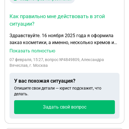
сайте)? Спасибо!
Как правильно мне действовать в этой
ситуации?
Здравствуйте. 16 ноября 2025 года я оформила
заказ косметики, а именно, несколько кремов и
мист. 24 ноября 2025 года товары были получены
Показать полностью
из службы доставки. 31 декабря 2025 года, при
07 февраля, 15:27
, вопрос №4849809, Александра
вскрытии и использовании миста, были выявлены
Вячеслав, г. Москва
признаки несоответствия оригинальной
продукции, выражающиеся в отличии
У вас похожая ситуация?
консистенции и запаха от оригинального товара.
Опишите свои детали — юрист подскажет, что
Оригинальным я пользовалась в странах, где эта
делать.
косметика ввозится без обхода санкций. В связи с
возникшими сомнениями мной была проведена
Задать свой вопрос
дополнительная проверка приобретенной
продукции, в ходе которой было установлено
отсутствие батч-кодов на упаковке всех