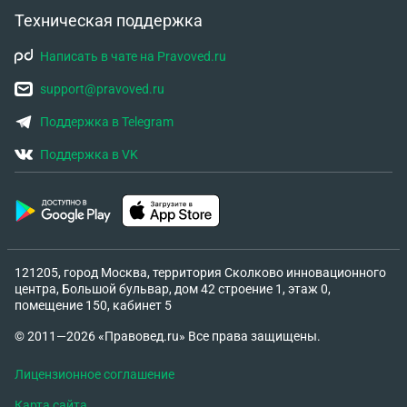
наличии счетов в банках Казахстана и Киргизии,
Техническая поддержка
копию заграничного паспорта, документы,
подтверждающие движение денежных средств по
Написать в чате на Pravoved.ru
счетам. Каким образом я могу предоставить
support@pravoved.ru
ответ и запрашиваемые документы? В ЛК ФЛ
обратиться в свободной форме и приложить к
Поддержка в Telegram
обращению необходимые документы?
Поддержка в VK
121205, город Москва, территория Сколково инновационного
центра, Большой бульвар, дом 42 строение 1, этаж 0,
помещение 150, кабинет 5
© 2011—2026 «Правовед.ru» Все права защищены.
Лицензионное соглашение
Карта сайта