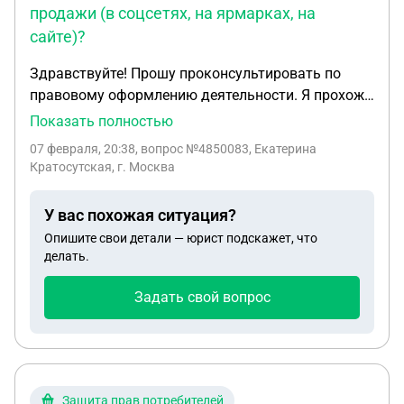
продажи (в соцсетях, на ярмарках, на
сайте)?
Здравствуйте! Прошу проконсультировать по
правовому оформлению деятельности. Я прохожу
обучение и планирую заниматься изготовлением
Показать полностью
и продажей изделий ручной работы, а именно: -
07 февраля, 20:38
, вопрос №4850083, Екатерина
свечи (разных видов), аромасаше, мелтсы - мыло,
Кратосутская, г. Москва
бомбочки для ванны - декоративные цветы,
цветы-светильники, арома-светильники (из
У вас похожая ситуация?
фоамирана, глины, готовые пенные цветы) -
Опишите свои детали — юрист подскажет, что
фотозоны из различных материалов -
делать.
автопарфюм, диффузоры - подарочные наборы и
сопутствующая продукция Подскажите,
Задать свой вопрос
пожалуйста: - Можно ли вести такую
деятельность как самозанятая или нужно
открывать ИП? - Есть ли ограничения по этим
видам продукции? - Какие документы нужны для
законной продажи (в соцсетях, на ярмарках, на
Защита прав потребителей