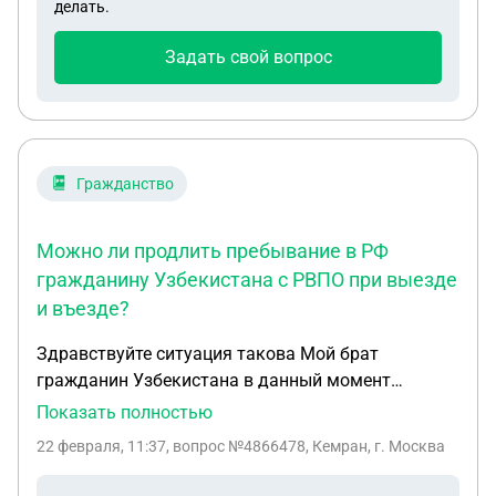
делать.
Задать свой вопрос
Гражданство
Можно ли продлить пребывание в РФ
гражданину Узбекистана с РВПО при выезде
и въезде?
Здравствуйте ситуация такова Мой брат
гражданин Узбекистана в данный момент
находится в России на основании РВПО тоесть
Показать полностью
типо учится. Но находится в академическом
22 февраля, 11:37
, вопрос №4866478, Кемран, г. Москва
отпуске сроком до 31 марта. Учится не планирует,
Рвпо кончается 27 февраля решили выехать.