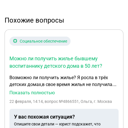
Похожие вопросы
Социальное обеспечение
Можно ли получить жилье бывшему
воспитаннику детского дома в 50 лет?
Возможно ли получить жилье? Я росла в трёх
детских домах,в свое время жилья не получила.
Сейчас мне 50 лет. Куда мне обратиться, чтобы
Показать полностью
под старость не остаться на улице? И возможно
22 февраля, 14:14
, вопрос №4866551, Ольга, г. Москва
ли получить жильё в таком возрасте?
У вас похожая ситуация?
Опишите свои детали — юрист подскажет, что