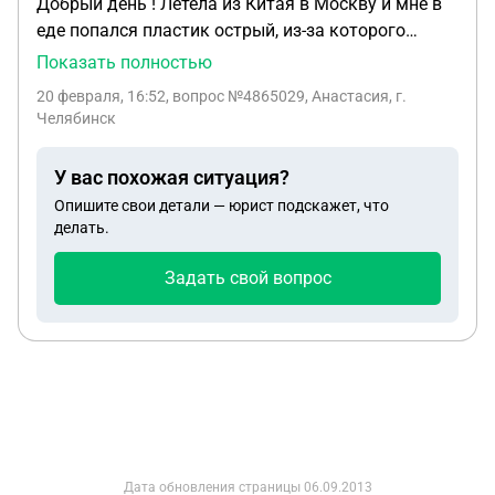
Добрый день ! Летела из Китая в Москву и мне в
еде попался пластик острый, из-за которого
последствия могли быть неизвестно какие.
Показать полностью
Бортпроводник забрала материал на экспертизу и
20 февраля, 16:52
, вопрос №4865029, Анастасия, г.
сказала ожидайте ответ. Ответа конечно же не
Челябинск
было никакого. Написала претензию им , они мне
ответили Нам ЖАЛЬ. Подскажите , возможно ли
У вас похожая ситуация?
подать в суд на Аэрофлот в этом случае ?
Опишите свои детали — юрист подскажет, что
делать.
Задать свой вопрос
Дата обновления страницы
06.09.2013