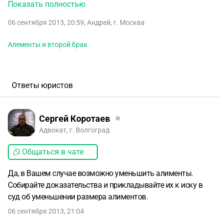
испытательным сроком. После был женат 2 раз.
Показать полностью
развелись! Во второй семье бывшая супруга получила
06 сентября 2013, 20:59
,
Андрей
,
г. Москва
инвалидность не рабочаяя група, больше время она
находиться в болнице, у нее имеется несовершенно летний
Алементы и второй брак
ребенок (девочка) Все это время я нахажусь сней
полностью на моем еждивении. Зарплата у меня
состовляет 13000р Подскажите магу ли я расчитовать на
уменьшение алементов? Из аза этого у меня выросла
Ответы юристов
большая задолжность! Подскажите что мне можно
зделать!
Сергей Коротаев
Адвокат, г. Волгоград
Общаться в чате
Да, в Вашем случае возможно уменьшить алименты.
Собирайте доказательства и прикладывайте их к иску в
суд об уменьшении размера алиментов.
06 сентября 2013, 21:04