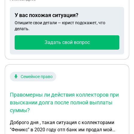
капитальному ремонту она всячески
отказывается, не считает это нужным.В фонд
У вас похожая ситуация?
капитального ремонта все жители так же платят
Опишите свои детали — юрист подскажет, что
каждый месяц, на протяжении уже 15 лет.На этом
делать.
счете у нас более 8млн.р. Правомерно ли
подобное решение?И возможно ли не платить
Задать свой вопрос
целевой взнос, так как платим капитальный?
Семейное право
Правомерны ли действия коллекторов при
взыскании долга после полной выплаты
суммы?
Доброго дня , такая ситуация с коллекторами
"Феникс" в 2020 году отп банк им продал мой