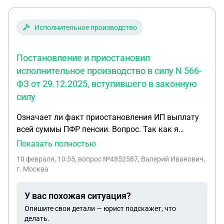
положена только категории «Д» (негодным).
Командир настаивает, что вопрос был
пересмотрен Конституционным Судом. Не хочется
Исполнительное производство
портить отношения с военкоматом
беспочвенными требованиями, но и терять
Постановление и приостановил
поддержку из-за бюрократии не имею желания ю.
исполнительное производство в силу N 566-
Заранее спасибо.
ФЗ от 29.12.2025, вступившего в законную
силу
Означает ли факт приостановления ИП выплату
всей суммы ПФР пенсии. Вопрос. Так как я
являюсь пенсионером по возрасту взыскание
Показать полностью
производится с пенсии в размере прожиточного
10 февраля, 10:55
, вопрос №4852587, Валерий Иванович,
минимума из ПФР, означает ли факт
г. Москва
приостановления ИП выплату всей суммы ПФР
пенсии, превышающей на данный момент сумму
У вас похожая ситуация?
прожиточного минимума? Пенсию я получаю 9
Опишите свои детали — юрист подскажет, что
числа на Почте и за февраль получил как прежде
делать.