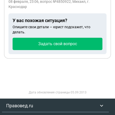
08 февраля, 23:06
, вопрос №4850922, Михаил, г.
могут ли они еë переделать в уголовную ст 264
Краснодар
ч1.?
У вас похожая ситуация?
Опишите свои детали — юрист подскажет, что
делать.
Задать свой вопрос
Дата обновления страницы
05.09.2013
Правовед.ru