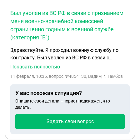
Был уволен из ВС РФ в связи с признанием
меня военно-врачебной комиссией
ограниченно годным к военной службе
(категория "В")
Здравствуйте. Я проходил военную службу по
контракту. Был уволен из ВС РФ в связи с
признанием меня военно-врачебной комиссией
Показать полностью
ограниченно годным к военной службе (категория
11 февраля, 10:35
, вопрос №4854130, Вадим, г. Тамбов
«В»). Причина — военная травма. После
увольнения (в течение года) мне была
У вас похожая ситуация?
установлена III группа инвалидности (также по
Опишите свои детали — юрист подскажет, что
причине военной травмы). Мой бывший командир
делать.
утверждает, что я могу претендовать на
единовременное пособие по увольнению в
Задать свой вопрос
размере ~3,6 млн рублей (согласно ч. 12 ст. 3 ФЗ
№ 306). Однако в тексте самого закона выплата