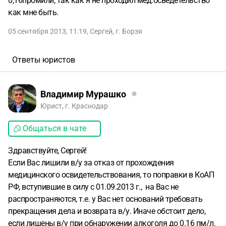
0,16промили, так как я не проходил мед.осведетельство
как мне быть.
05 сентября 2013, 11:19
,
Сергей
,
г. Борзя
Ответы юристов
Владимир Мурашко
Юрист, г. Краснодар
Общаться в чате
Здравствуйте, Сергей!
Если Вас лишили в/у за отказ от прохождения
медицинского освидетельствования, то поправки в КоАП
РФ, вступившие в силу с 01.09.2013 г., на Вас не
распространяются, т.е. у Вас нет оснований требовать
прекращения дела и возврата в/у. Иначе обстоит дело,
если лишены в/у при обнаружении алкоголя до 0.16 пм/л.