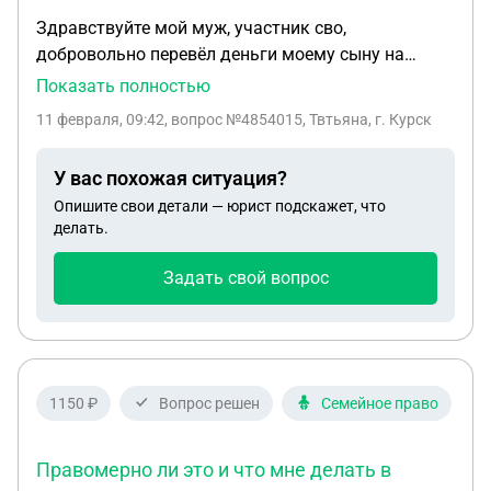
Здравствуйте мой муж, участник сво,
добровольно перевёл деньги моему сыну на
ремонт, мы решили так помочь детям , все это
Показать полностью
было полюбовно, сейчас мы разругались, решили
11 февраля, 09:42
, вопрос №4854015, Твтьяна, г. Курск
разойтись, и он мне постоянно угрожает, что
подаст в суд, сможет ли он их по суду вернуть, и
У вас похожая ситуация?
заставить меня либо сына их выплатить? Что мне
Опишите свои детали — юрист подскажет, что
делать в данной ситуации?
делать.
Задать свой вопрос
1150 ₽
Вопрос решен
Семейное право
Правомерно ли это и что мне делать в