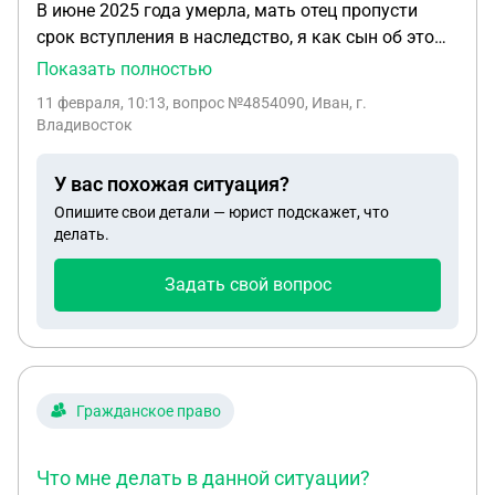
В июне 2025 года умерла, мать отец пропусти
претензии сначала обещали дать в течение 3
срок вступления в наследство, я как сын об этом
рабочих дней, а потом сказали вообще в течение
не знал что он не вступал, так как мы не
Показать полностью
30 кд. Как решить данный вопрос оперативно?
общаемся. Как мне быто в данной ситуаций, я
Какие предпринять меры, чтобы не платить за
11 февраля, 10:13
, вопрос №4854090, Иван, г.
хочу вступить в наследство, фактически отец
якобы увеличенную площадь и получить ключи?
Владивосток
отказывается
Я на данный момент нахожусь в положении,
нервничать нельзя, хотела бы до рождения
У вас похожая ситуация?
ребёнка въехать в квартиру, в которой ещё надо
Опишите свои детали — юрист подскажет, что
сделать ремонт. Помогите пожалуйста что в
делать.
данной ситуации можно сделать? Заранее
благодарю Вас.
Задать свой вопрос
Гражданское право
Что мне делать в данной ситуации?