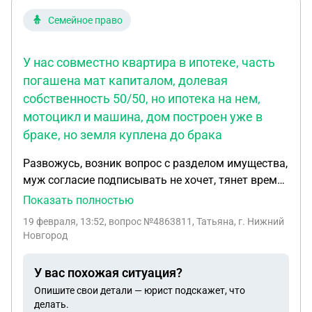
Семейное право
У нас совместно квартира в ипотеке, часть
погашена мат капиталом, долевая
собственность 50/50, но ипотека на нем,
мотоцикл и машина, дом построен уже в
браке, но земля куплена до брака
Развожусь, возник вопрос с разделом имущества,
муж согласие подписывать не хочет, тянет время,
пытался переписать транспорт на другое лицо. У
Показать полностью
нас совместно квартира в ипотеке, часть
19 февраля, 13:52
, вопрос №4863811, Татьяна, г. Нижний
погашена мат капиталом, долевая собственность
Новгород
50/50, но ипотека на нем, мотоцикл и машина,
дом построен уже в браке, но земля куплена до
У вас похожая ситуация?
брака. На данный момент несовершеннолетняя
Опишите свои детали — юрист подскажет, что
только совместная дочь, мой сын 18 лет. Вопрос
делать.