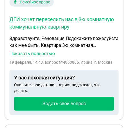
Семейное право
ДГИ хочет переселить нас в 3-х комнатную
коммунальную квартиру
Здравствуйте. Реновация Подскажите пожалуйста
как мне быть. Квартира 3-х комнатная
коммунальная. 1 комната была оформлена на
Показать полностью
меня в 2015 году приватизация. Две вторых
19 февраля, 14:43
, вопрос №4863866, Ирина, г. Москва
комнаты купил по договору купли -продажи
бывший супруг в 2013 году. В 2016 году развод.
У вас похожая ситуация?
Произошел раздел совместно нажитого двух
Опишите свои детали — юрист подскажет, что
комнат и мы стали собственниками по 1/2 в двух
делать.
комнатах. ДГИ хочет переселить нас в 3-х
комнатную коммунальную квартиру.
Задать свой вопрос