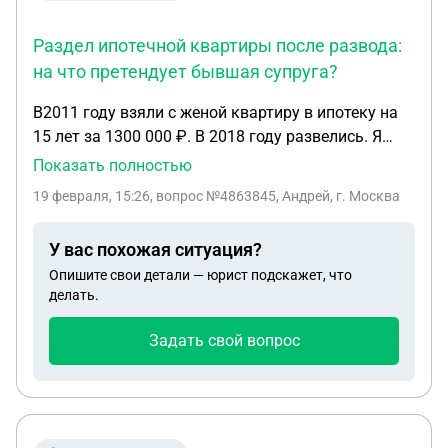
Раздел ипотечной квартиры после развода:
на что претендует бывшая супруга?
В2011 году взяли с женой квартиру в ипотеку на
15 лет за 1300 000 ₽. В 2018 году развелись. Я
проживаю в этой квартире и заканчиваю
Показать полностью
выплачивать ипотеку. Бывшая жена собирается
19 февраля, 15:26
, вопрос №4863845, Андрей, г. Москва
подать на раздел. Что я буду ей должен?
Половину квартиры или половину суммы которую
У вас похожая ситуация?
выплатил за 7 лет брака
Опишите свои детали — юрист подскажет, что
делать.
Задать свой вопрос