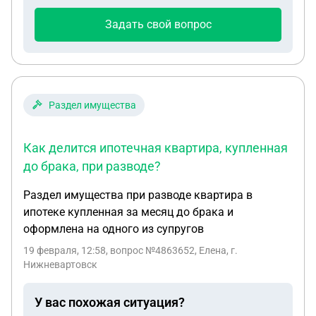
стоит ли делить все одним иском или можно
начать с квартиры, потом дом и т.д. чтоб снизить
Задать свой вопрос
расходы и может быть у него в испуге будет
желание на добровольное соглашение после 1
иска?
Раздел имущества
Как делится ипотечная квартира, купленная
до брака, при разводе?
Раздел имущества при разводе квартира в
ипотеке купленная за месяц до брака и
оформлена на одного из супругов
19 февраля, 12:58
, вопрос №4863652, Елена, г.
Нижневартовск
У вас похожая ситуация?