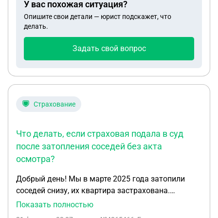
У вас похожая ситуация?
Опишите свои детали — юрист подскажет, что
делать.
Задать свой вопрос
Страхование
Что делать, если страховая подала в суд
после затопления соседей без акта
осмотра?
Добрый день! Мы в марте 2025 года затопили
соседей снизу, их квартира застрахована.
Собственник заграницей, а в квартире живет
Показать полностью
арендатор. На днях нам пришла повестка в суд