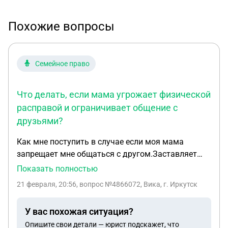
Похожие вопросы
Семейное право
Что делать, если мама угрожает физической
расправой и ограничивает общение с
друзьями?
Как мне поступить в случае если моя мама
запрещает мне общаться с другом.Заставляет
общаться с девочкой , но общаться с ней я не
Показать полностью
хочу. Угрожает избить меня,и скинуть всю вину на
21 февраля, 20:56
, вопрос №4866072, Вика, г. Иркутск
моего друга. Проверяет телефон. Постоянно
кричит на меня без дела. Говорит что отправит
У вас похожая ситуация?
меня жить к моему отцу и откажктся от меня. Что
Опишите свои детали — юрист подскажет, что
мне делать в таком случае? Могу ли я обратиться