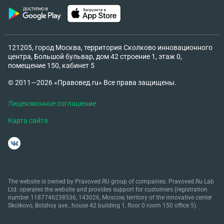
передачи, если оно в пределах городского округа
места заключения договора осуществляется
Продавцом. 5. Ответственность сторон 5.1 Меры
имущественной ответственности сторон, не
121205, город Москва, территория Сколково инновационного
предусмотренные в настоящем договоре,
центра, Большой бульвар, дом 42 строение 1, этаж 0,
помещение 150, кабинет 5
применяются в соответствии с
законодательством, действующем на территории
© 2011—2026 «Правовед.ru» Все права защищены.
где заключен договор. 6. Заключительные
положения 6.1. Настоящий договор составлен в
Лицензионное соглашение
двух экземплярах, подписанных сторонами,
Карта сайта
имеющих равную юридическую силу, по одному
экземпляру для каждой из сторон. 6.2.
Настоящий договор вступает в силу в день его
подписания и действует до фактического
исполнения сторонами вытекающих из него
The website is owned by Pravoved.RU group of companies. Pravoved.Ru Lab
обязательств. 6.3. В случае неисполнения
Ltd. operates the website and provides support for customers (registration
number 1187746238536, 143026, Moscow, territory of the innovative center
обязательств со стороны Покупателя, Продавец
Skolkovo, Bolshoy ave., house 42 building 1, floor 0 room 150 office 5).
обращается в суд за защитой своих прав и
законных интересов. Подскажите пожалуйста, по