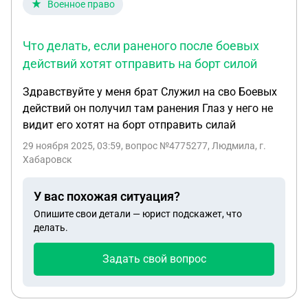
Военное право
позиция и совершенные действия:** * Я
действовал в строгом соответствии с **ст. 18
Что делать, если раненого после боевых
Закона «О защите прав потребителей»**. * **П. 1
ст. 18:** Потребитель вправе при обнаружении
действий хотят отправить на борт силой
недостатка отказаться от договора и
Здравствуйте у меня брат Служил на сво Боевых
потребовать возврата уплаченной суммы. * **П. 5
действий он получил там ранения Глаз у него не
ст. 18:** Проверка качества или экспертиза
видит его хотят на борт отправить силай
инициируется продавцом **только в случае спора
о причинах недостатка**. На момент обращения
29 ноября 2025, 03:59
, вопрос №4775277, Людмила, г.
Хабаровск
спора не было, дефект был очевиден и
подтвержден. * Статус **«технически сложного
товара»** ограничивает право возврата только
У вас похожая ситуация?
для товаров **надлежащего качества** (ст. 25
Опишите свои детали — юрист подскажет, что
ЗоЗПП), но **не отменяет** право на возврат
делать.
денег за **бракованный товар** по ст. 18 ЗоЗПП.
Задать свой вопрос
* Требование работодателя нарушает **ст. 238-
239 Трудового кодекса РФ**, так как я не
совершал виновных действий, причинивших