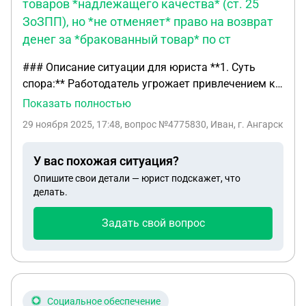
товаров *надлежащего качества* (ст. 25
ЗоЗПП), но *не отменяет* право на возврат
денег за *бракованный товар* по ст
### Описание ситуации для юриста **1. Суть
спора:** Работодатель угрожает привлечением к
материальной ответственности (заставляет
Показать полностью
«готовить бабки») за правомерное исполнение
29 ноября 2025, 17:48
, вопрос №4775830, Иван, г. Ангарск
обязанности по возврату денежных средств
покупателю за бракованный товар в
У вас похожая ситуация?
соответствии с ЗоЗПП. **2. Хронология событий:**
Опишите свои детали — юрист подскажет, что
* **Покупка:** Клиент приобрел телефон
делать.
(технически сложный товар). * **Обращение:**
Спустя неделю клиент вернулся с заявлением о
Задать свой вопрос
неработающем динамике (дефект подтвердился
при проверке: звук есть только на громкой
связи). * **Действие сотрудника:** Я, как
продавец-консультант, оформил возврат
денежных средств, руководствуясь ст. 18 ЗоЗПП.
Социальное обеспечение