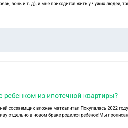
зь, вонь и т. д), и мне приходится жить у чужих людей, т
дать заявление в суд, чтоб его выписали и выселили, на к
 ребенком из ипотечной квартиры?
 ней сосзаемщик вложен маткапитал!Покупалась 2022 году 
ву отдельно в новом браке родился ребёнок!Мы прописан
 суд?