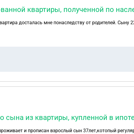
ванной квартиры, полученной по насл
вартира досталась мне понаследству от родителей. Сыну 2
о сына из квартиры, купленной в ипот
 проживает и прописан взрослый сын 37лет,котопый регуля