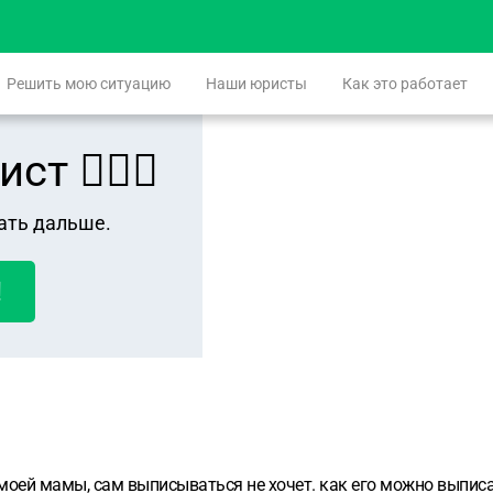
Решить мою ситуацию
Наши юристы
Как это работает
 👨🏻‍⚖️
ать дальше.
!
моей мамы, сам выписываться не хочет. как его можно выписа