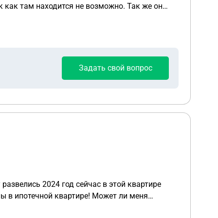
ак как там находится не возможно. Так же он
акую статью мне опираться в исковом заявлении
Задать свой вопрос
развелись 2024 год сейчас в этой квартире
ы в ипотечной квартире! Может ли меня