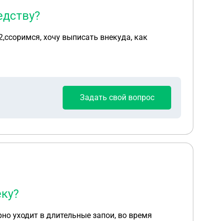
едству?
2,ссоримся, хочу выписать внекуда, как
Задать свой вопрос
еку?
рно уходит в длительные запои, во время