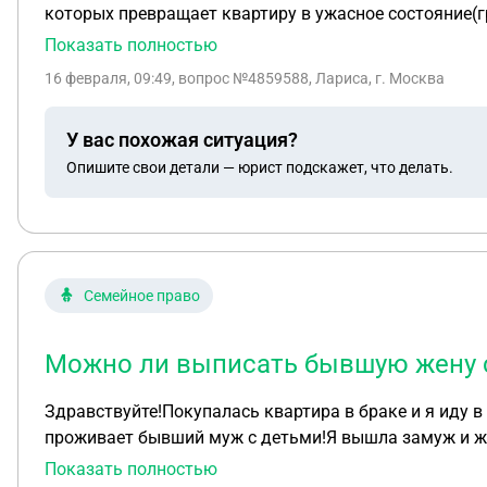
которых превращает квартиру в ужасное состояние(гря
продаёт мою технику, чтоб купить алкоголь. Хочу по
Показать полностью
16 февраля, 09:49
, вопрос №4859588, Лариса, г. Москва
У вас похожая ситуация?
Опишите свои детали — юрист подскажет, что делать.
Семейное право
Можно ли выписать бывшую жену с
Здравствуйте!Покупалась квартира в браке и я иду в
проживает бывший муж с детьми!Я вышла замуж и жи
бывший муж выписать из квартиры с ребёнком через
Показать полностью