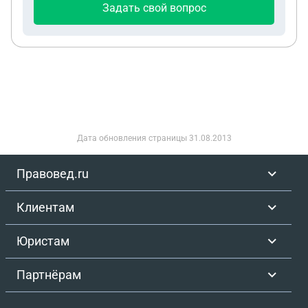
Задать свой вопрос
части, могу ли я сделать отказ от контракта и
остаться на срочной службе до того как будет
издан приказ о моем зачислении в списки
военнослужащих контрактной службы?
Дата обновления страницы
31.08.2013
Правовед.ru
Клиентам
Юристам
Партнёрам