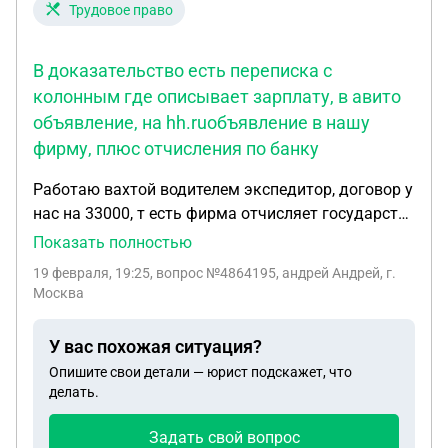
Трудовое право
В доказательство есть переписка с
колонным где описывает зарплату, в авито
объявление, на hh.ruобъявление в нашу
фирму, плюс отчисления по банку
Работаю вахтой водителем экспедитор, договор у
нас на 33000, т есть фирма отчисляет государству
только с этой суммы. По факту 220000.33000 эти
Показать полностью
по белому оплачивают вовремя, а остатки не
19 февраля, 19:25
, вопрос №4864195, андрей Андрей, г.
можем получить с октября месяца. В
Москва
доказательство есть переписка с колонным где
описывает зарплату, в авито объявление, на
У вас похожая ситуация?
hh.ruобъявление в нашу фирму, плюс отчисления
Опишите свои детали — юрист подскажет, что
по банку. Договора на руках нет, во вторых одну
делать.
фирму обонкротил и следом мы перешли на
другую под этим же директором. В госуслугах
Задать свой вопрос