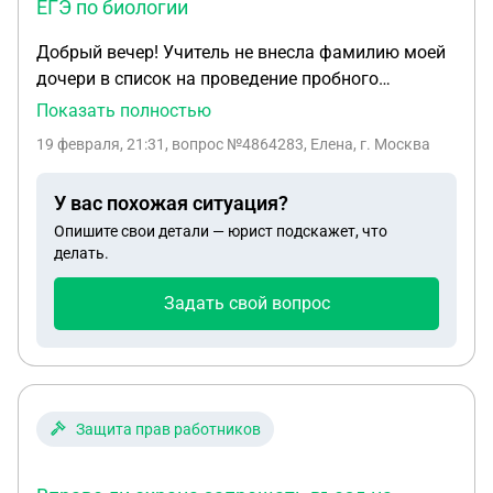
ЕГЭ по биологии
Добрый вечер! Учитель не внесла фамилию моей
дочери в список на проведение пробного
экзамена ЕГЭ по биологии! И считает что ничего
Показать полностью
страшного не произошло!!! Ребенок целый день
19 февраля, 21:31
, вопрос №4864283, Елена, г. Москва
плачет!! Что можно сделать!!!
У вас похожая ситуация?
Опишите свои детали — юрист подскажет, что
делать.
Задать свой вопрос
Защита прав работников