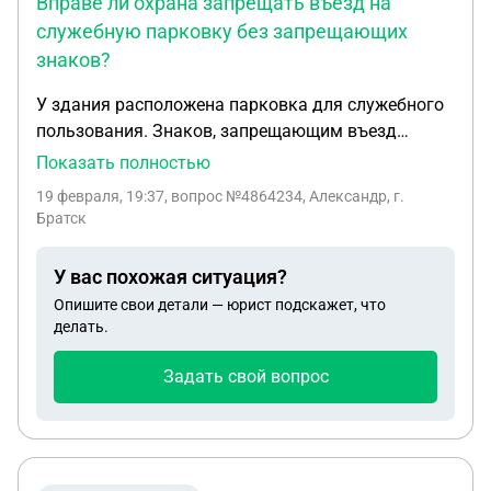
Вправе ли охрана запрещать въезд на
служебную парковку без запрещающих
знаков?
У здания расположена парковка для служебного
пользования. Знаков, запрещающим въезд
посторонних автомобилей, нет. Есть только
Показать полностью
список автомобилей, имеющих право
19 февраля, 19:37
, вопрос №4864234, Александр, г.
пользования этой парковкой. Вправе ли охрана
Братск
не допускать на стоянку автомобили не
обозначенные в списке? (Заезжают не
У вас похожая ситуация?
посторонние, а так же работающие в этом здании
Опишите свои детали — юрист подскажет, что
сотру дники).Предупреждающих знаков нет
делать.
снаружи. Спасибо! / Александр/.
Задать свой вопрос