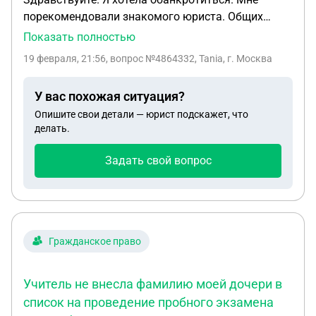
порекомендовали знакомого юриста. Общих
знакомых она обанкротила. Мы взяли кредит на
Показать полностью
мою маму. И оплатили юристу 130 тыс. Без
19 февраля, 21:56
, вопрос №4864332, Tania, г. Москва
договора. Просто переводом. Юрист 9 мес ничего
не делает. Хотелось бы вернуть деньги. Возможно
У вас похожая ситуация?
ли подать за мошенничество на юриста?
Опишите свои детали — юрист подскажет, что
делать.
Задать свой вопрос
Гражданское право
Учитель не внесла фамилию моей дочери в
список на проведение пробного экзамена