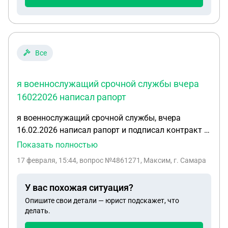
есть подтверждение, но договор я не подписывал,
значит подложно подписали за меня. Что можно
предпринять чтобы их привлечь как и к
административному , так и уголовной
ответственности?
Все
я военнослужащий срочной службы вчера
16022026 написал рапорт
я военнослужащий срочной службы, вчера
16.02.2026 написал рапорт и подписал контракт о
прохождении контрактной службы в воинской
Показать полностью
части, могу ли я сделать отказ от контракта и
17 февраля, 15:44
, вопрос №4861271, Максим, г. Самара
остаться на срочной службе до того как будет
издан приказ о моем зачислении в списки
У вас похожая ситуация?
военнослужащих контрактной службы? я
Опишите свои детали — юрист подскажет, что
военнослужащий срочной службы, вчера
делать.
16.02.2026 написал рапорт и подписал контракт о
прохождении контрактной службы в воинской