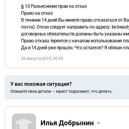
претензии в связи с неполадками в обслуживании.
(6) Опер
§ 10 Разъяснение прав на отказ
передавать или не предлагать их в коммерческих или рекл
Право на отказ
Пользователь.
§ 6 Обязанности Пользователя
(1) Пользова
В течение 14 дней Вы имеете право отказаться от В
других Пользователей. Это распространяется и на включен
почта). Отказ следует направить по адресу: be beaut
сообщений при помощи систем внутреннего обмена информа
договорных обязательств должны быть указаны имя 
с данными).
(2) Пользователь единолично несет ответственн
Право отказа теряется с началом использования пл
указанные им сведения правдивы и достоверно описывают ег
Да и 14 дней уже прошло. Что остается? Я обязан пл
ему данные третьих лиц в коммерческих или рекламных цел
26 августа 2013, 20:53
ущербом, потерями или требованиями, которые могут возникн
вызвано злым умыслом или грубой халатностью со стороны 
ответственности и от всех обязательств, затрат и притяза
действиями, неполадками в обслуживании сети, нарушениям
У вас похожая ситуация?
конфиденциально обращаться с сообщениями по электронной
Опишите свои детали — юрист подскажет, что делать.
третьим лицам без согласия затронутых лиц. Это правило т
личные сведения/данные.
(4) Кроме того, каждый Пользова
распространять через портал диффамирующий, неприличн
его для того, чтобы совершать наказуемые деяния, админи
Илья Добрынин
(зараженное программное обеспечение), программное обесп