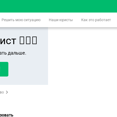
Решить мою ситуацию
Наши юристы
Как это работает
 👨🏻‍⚖️
ать дальше.
!
аво
ьзовать