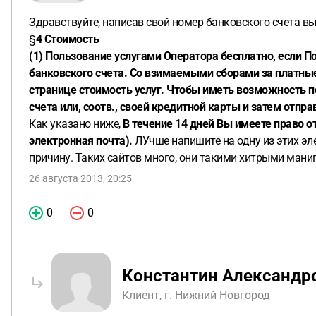
карте на странице оформления заказов.
Пользователю в обя
Здравствуйте, написав свой номер банковского счета вы
либо ущерба.
(3) Оператор вправе проверить анкетные дан
§
4 Стоимость
предоставить Оператору копии официальных документов, в 
(1) Пользование услугами Оператора бесплатно, если П
Пользователю до использования услуги не было указано на
банковского счета. Со взимаемыми сборами за платны
их соответствующим разьяснением и с условиями продлени
странице стоимость услуг. Чтобы иметь возможность 
соответствующими платными услугами, Пользователь должен 
счета или, соотв., своей кредитной карты и затем отправ
Занесение в счет может осуществляться с задержкой и взи
Как указано ниже,
В течение 14 дней Вы имеете право о
пошлины с привлечением третьих лиц (агентов).
§ 5 Ответс
электронная почта).
ЛУчше напишите на одну из этих эл
которые могут быть связаны с данными услугами за исключ
причину. Таких сайтов много, они такими хитрыми ман
нельзя возлагать ответственность за неверные или неполны
имеется возможность полностью и незамедлительно провер
26 августа 2013, 20:25
ответственности, если неуполномоченные третьи лица узнаю
к базе данных). Оператор не берет на себя ответственност
0
0
Оператор в любое время вправе, но не обязан, проверять с
ОУЗС, и при необходимости изменять или удалять их.
(3) Оп
тогда, когда период, в течение которого Пользователь не 
Константин Александр
Оператор не отвечает за независяшие от него перебои в обс
ответственности неполадки или перебои в обслуживании он 
Клиент, г. Нижний Новгород
ответственности Оператора премиум пользователи получаю