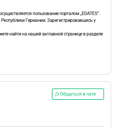
ли других задействованных поставщиков услуг.
(5)
 и/или последующем изменении своего профиля
 осуществляется пользование порталом „EDATES“.
ления их в силу должны быть оформлены в
й Республики Германии. Зарегистрировавшись у
аняется и на отказ от требования о соблюдении этой
шего недействительным положения будет
жете найти на нашей заглавной странице в разделе
мотрено законом. Действие остальных положений ОУЗС
 отказ
В течение 14 дней Вы имеете право отказаться
Отказ следует направить по адресу: be beauty gmbh,
обязательств должны быть указаны имя и номер
са.
Конец разъяснения прав на отказ.
§ 11 Место
ецкое право.
(2) Местом исполнения обязательств
сывал и не давал письменного согласия.
"Вы произвели
енных данных карты следует их
лючения договора. Подпись здесь не нужна, Вы задали
Общаться в чате
елать, чтобы не платить за платные услуги, они мне их
то-либо я не давал, они отвечают, что я ввел данные