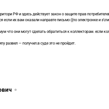
льзовать его таким образом, который оказывает отрицательно
 или услуги другим Пользователям (за исключением случаев, 
ичном описании (профиле) не указывать никаких имен, адресо
рритори РФ и здесь действует закон о защите прав потребителе
е членство согласно § 3.1 может в любое время быть аннулиро
 если их вам оказали направте письмо ((по электронке и з\пис
в силу немедленно, и профиль удаляется. Достаточно послать
сно § 3.2 может быть расторгнуто Пользователем с соблюдени
мум что они могут сделать обратиться к коллекторам. если ко
платное членство продлевается периодически на срок действи
ие в письменном виде. Электронная форма исключается. Дост
пу развел — получил.в суде это не пройдет.
а, номер сделки или, соотв., номер операции.
(3) Эксклюзивн
чении 7 течение до окончания договора. При нерасторжении до
ующий, более продолжительный срок действия (в настоящее в
пакет услуг. При этом Пользователь вправе изменить срок д
я можно заключить лишь по истечении срока изначального до
ка действия договора Пользователь вправе перейти на более 
нцу срока действия договора, и об этом необходимо известить
иобрести дополнительные опции (в случае если они предлага
ович
ранице с предложениями. От дополнительных опций (в том числ
е они продлеваются на срок действия, выбранный при их приоб
а форс-мажора, т. е. из-за обстоятельств, на которые не распр