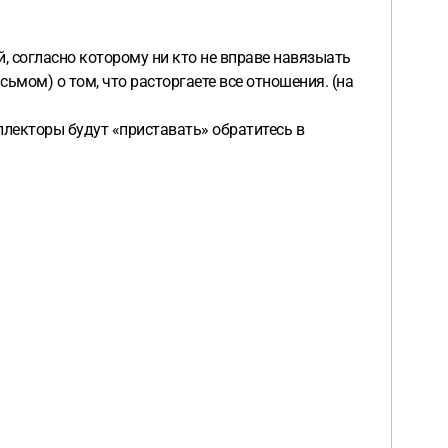
е влияние на наличие предложений для других
в которых это однозначно разрешено Оператором);
не
в, телефонных номеров, адресов электронной почты.
§ 7
й, согласно которому ни кто не вправе навязыать
вано в письменном виде (по электронной почте, в виде
ьмом) о том, что расторгаете все отношения. (на
 сообщение по электронной почте с пожеланием
ем срока в 8 недель до завершения договора. При
ллекторы будут «приставать» обратитесь в
я, изначально выбранный Пользователем (напр. 4
аточно пересылки документа по факсу. Расторжение
ые акции или пробные предложения, срок действия
говора платное пробное членство (напр., 2-недельное
ремя 4 месяца).
(4) В рамках допустимых
ействия своего договора на минимум равноценную
говора. С предлагаемыми пакетами услуг можно
высокую категорию приобретенного им пакета. Переход
 Оператора до вступления в силу продления договора.
ются) на основании действующих на тот момент
е и по отдельности) возможно отказаться в течение 8
ретении. Оператор не несет ответственности за
остраняется сфера влияния Оператора. Сюда относятся,