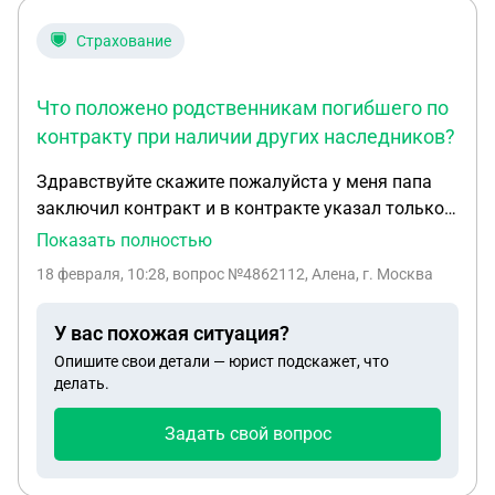
Страхование
Что положено родственникам погибшего по
контракту при наличии других наследников?
Здравствуйте скажите пожалуйста у меня папа
заключил контракт и в контракте указал только
меня .выхожу в суд на признание погибшим.у него
Показать полностью
отец жив,и есть ещё дочь ,35 лет скажите
18 февраля, 10:28
, вопрос №4862112, Алена, г. Москва
пожалуйста что положено?
У вас похожая ситуация?
Опишите свои детали — юрист подскажет, что
делать.
Задать свой вопрос