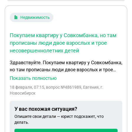
Недвижимость
Покупаем квартиру у Совкомбанка, но там
прописаны люди двое взрослых и трое
несовершеннолетних детей
Здравствуйте. Покупаем квартиру у Совкомбанка,
но там прописаны люди двое взрослых и трое
несовершеннолетних детей. Банк уже собственник
Показать полностью
квартиры. Скажите пожалуйста можно ли
18 февраля, 07:15
, вопрос №4861989, Евгения, г.
выписать людей из квартиры и есть какие-то
Новосибирск
риски для нас.
У вас похожая ситуация?
Опишите свои детали — юрист подскажет, что
делать.