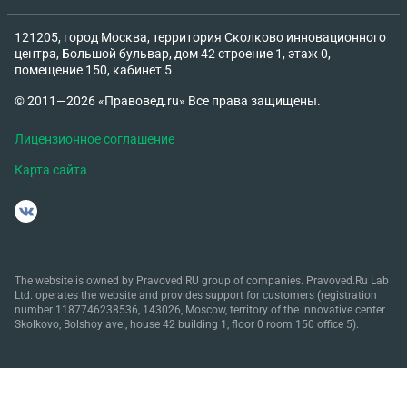
121205, город Москва, территория Сколково инновационного
центра, Большой бульвар, дом 42 строение 1, этаж 0,
помещение 150, кабинет 5
© 2011—2026 «Правовед.ru» Все права защищены.
Лицензионное соглашение
Карта сайта
The website is owned by Pravoved.RU group of companies. Pravoved.Ru Lab
Ltd. operates the website and provides support for customers (registration
number 1187746238536, 143026, Moscow, territory of the innovative center
Skolkovo, Bolshoy ave., house 42 building 1, floor 0 room 150 office 5).