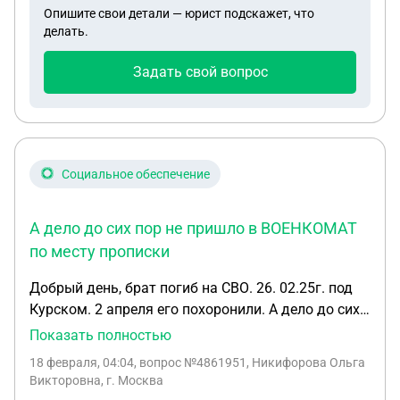
Опишите свои детали — юрист подскажет, что
делать.
Задать свой вопрос
Социальное обеспечение
А дело до сих пор не пришло в ВОЕНКОМАТ
по месту прописки
Добрый день, брат погиб на СВО. 26. 02.25г. под
Курском. 2 апреля его похоронили. А дело до сих
пор не пришло в ВОЕНКОМАТ по месту прописки.
Показать полностью
Дело нужно для оформления пенсии маме по
18 февраля, 04:04
, вопрос №4861951, Никифорова Ольга
потери кормильца. Военкомат делал запрос
Викторовна, г. Москва
несколько раз. Дела нет. Контракт был подписан