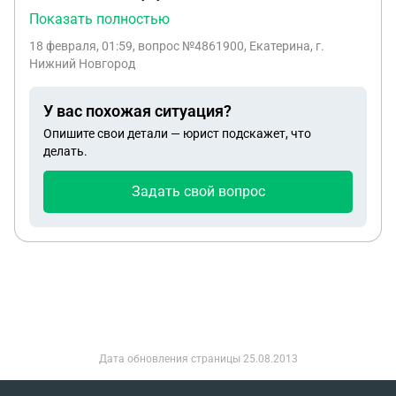
не имею, есть ли у меня права претендовать на
Показать полностью
выплаты от государства? по мимо этого у меня
18 февраля, 01:59
, вопрос №4861900, Екатерина, г.
есть сестра по отцу которая сейчас учится в
Нижний Новгород
школе и она несовершеннолетняя.
У вас похожая ситуация?
Опишите свои детали — юрист подскажет, что
делать.
Задать свой вопрос
Дата обновления страницы
25.08.2013