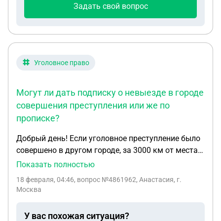
Задать свой вопрос
Уголовное право
Могут ли дать подписку о невыезде в городе
совершения преступления или же по
прописке?
Добрый день! Если уголовное преступление было
совершено в другом городе, за 3000 км от места
прописки и фактического проживания. Могут ли
Показать полностью
дать подписку о невыезде в городе совершения
18 февраля, 04:46
, вопрос №4861962, Анастасия, г.
преступления или же по прописке?
Москва
У вас похожая ситуация?