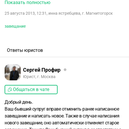
завещание на дочь 13 лет и прописал в однокомнатной
Показать полностью
квартире, спустя 2 года муж званит мне и говорит что
25 августа 2013, 12:31
,
инна ястребцева
,
г. Магнитогорск
хочет переписать завещание которое сделано было на
нашу с ним общую дочь на его станшего сына а другую
завещание
квариту завещать нашей дочери, то есть поменять))))я не
согласна с этим и в связи с этим у меня вопрос?? Может
ли юридически отец ребенка переделать завещание и
завещать квартиру старшему сыну если там прописана
Ответы юристов
наша несовершеннолетняя дочь))) спасибо
Сергей Профир
Юрист, г. Москва
Общаться в чате
Добрый день.
Ваш бывший супруг вправе отменить ранее написанное
завещание и написать новое. Также в случае написания
нового завещание, оно автоматически отменяет старое