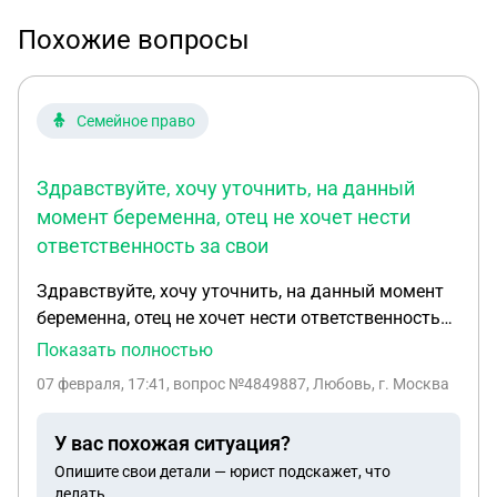
Похожие вопросы
Семейное право
Здравствуйте, хочу уточнить, на данный
момент беременна, отец не хочет нести
ответственность за свои
Здравствуйте, хочу уточнить, на данный момент
беременна, отец не хочет нести ответственность
за свои действия к сожалению, доказать
Показать полностью
отцовство с днк нету возможности платить за
07 февраля, 17:41
, вопрос №4849887, Любовь, г. Москва
него, в интернете пишут, видео, фото, переписка, у
меня этого тоже нету потому что я все удалила,
У вас похожая ситуация?
чтобы он мне глаза не мозолил, есть медицинские
Опишите свои детали — юрист подскажет, что
документы которые он проходил вместе со мной
делать.