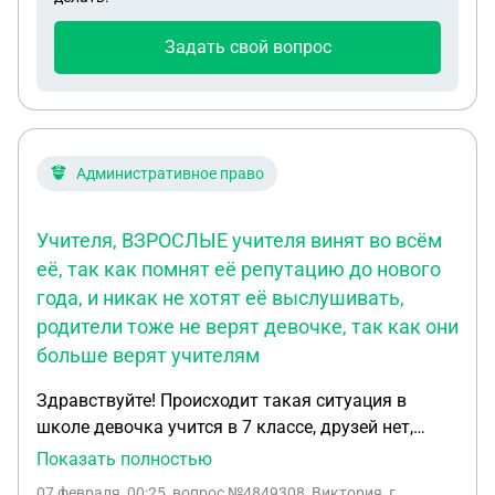
по беременности, но думаю это не
подойдет,подскажите пожалуйста как можно,
Задать свой вопрос
какие способы, спасибо
Административное право
Учителя, ВЗРОСЛЫЕ учителя винят во всём
её, так как помнят её репутацию до нового
года, и никак не хотят её выслушивать,
родители тоже не верят девочке, так как они
больше верят учителям
Здравствуйте! Происходит такая ситуация в
школе девочка учится в 7 классе, друзей нет,
хочет подружится, но вместо этого её булят, так
Показать полностью
как она в начале проявляла скажем так не
07 февраля, 00:25
, вопрос №4849308, Виктория, г.