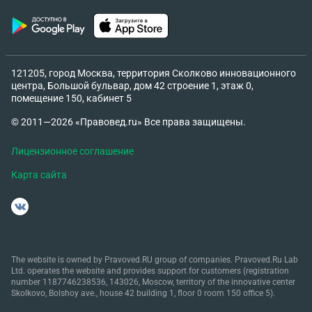
115 фз наложили, то времени нет, то ещё что-то) И
теперь на протяжение уже 3 месяцев он
постоянно сыпет угрозами, пишет моим друзьям,
чтобы узнать как со мной связаться и где я
121205, город Москва, территория Сколково инновационного
учусь/живу, так же писал моим близким
центра, Большой бульвар, дом 42 строение 1, этаж 0,
родственникам, с просьбой чтобы я вернула
помещение 150, кабинет 5
деньги, так же он пишет с других аккаунтов, и не
© 2011—2026 «Правовед.ru» Все права защищены.
всегда представляется собой, а якобы пишет кто-
то из тех кто ему помогает в том, чтобы получить
Лицензионное соглашение
с меня деньги. И совсем недавно он снова писал
Карта сайта
сначала с одного аккаунта, потом с основного, и
писал о том, что я его уже достала и ему ничего
не стоит залить меня перцовкой, залить
ацетоном, что он будет до конца моих дней
доставать меня и всю мою семью пока я не верну
The website is owned by Pravoved.RU group of companies. Pravoved.Ru Lab
деньги, так же писал о том что встретится лично
Ltd. operates the website and provides support for customers (registration
со мной. Так же он писал о том, что он пообщался
number 1187746238536, 143026, Moscow, territory of the innovative center
Skolkovo, Bolshoy ave., house 42 building 1, floor 0 room 150 office 5).
с каким то своим юристом и он выкрутит все так,