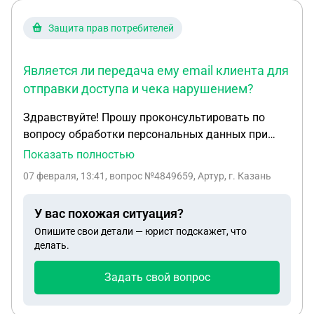
Защита прав потребителей
Является ли передача ему email клиента для
отправки доступа и чека нарушением?
Здравствуйте! Прошу проконсультировать по
вопросу обработки персональных данных при
продаже цифровых товаров. Суть:Я продаю
Показать полностью
цифровые продукты (файлы, доступы) через сайт.
07 февраля, 13:41
, вопрос №4849659, Артур, г. Казань
Форма заказа собирает два поля: 1. Email
(обязательно)— для отправки купленного товара
У вас похожая ситуация?
и кассового чека. 2. Имя (необязательно) — для
Опишите свои детали — юрист подскажет, что
персонализированного обращения в
делать.
сопроводительных письмах. Цель обработки:
Исключительно исполнение договора купли-
Задать свой вопрос
продажи (публичной оферты), который клиент
заключает по своей инициативе, нажимая