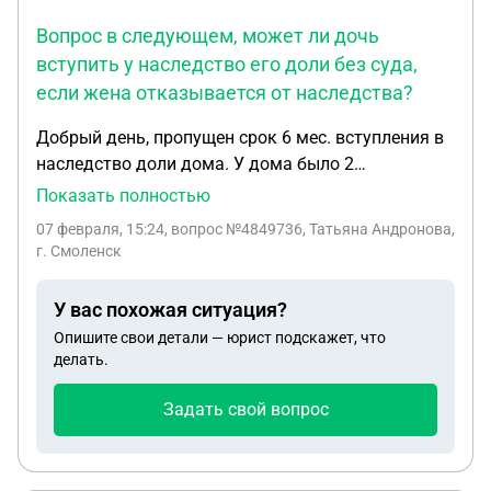
данную конторку.Черевато последствиями и
Вопрос в следующем, может ли дочь
судебными тяжбами.Отвратительный магазин и
вступить у наследство его доли без суда,
ужасная продукция эконом вариант. Подскажите
если жена отказывается от наследства?
пожалуйста,как поступить в данной ситуации? тут
имеется клевета,что мы дали отказ и
Добрый день, пропущен срок 6 мес. вступления в
обвинили,мы выезжали два раза на осмотры и
наследство доли дома. У дома было 2
регулировку,дали рекомендации. Его оценочное
собственника в трех долях, отец - у него одна доля
Показать полностью
мнение что продукция эконом. Такие слова как
и дочь - у нее 2/3 доли. Умер отец в 2015 году,
конторка,являются ли оскорблением? Г.Иваново
07 февраля, 15:24
, вопрос №4849736, Татьяна Андронова,
получается на его долю 2 наследника, жена и
г. Смоленск
дочь. Вопрос в следующем, может ли дочь
вступить у наследство его доли без суда, если
У вас похожая ситуация?
жена отказывается от наследства?
Опишите свои детали — юрист подскажет, что
делать.
Задать свой вопрос