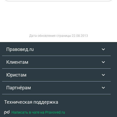
«Купить». Вопросы: 1. Обязан ли я получать
отдельное согласие (отдельный чекбокс) на
обработку персональных данных в этой форме?
*Для email: По моему пониманию, обработка
необходима для исполнения договора, что
является самостоятельным основанием по п. 4 ч.
Дата обновления страницы
22.08.2013
1 ст. 6 152-ФЗ, и отдельное согласие субъекта не
требуется. Верно ли это? *Для имени: Поскольку
Правовед.ru
имя не является технически необходимым для
отправки файла, попадает ли его обработка под
Клиентам
то же основание? Если нет, достаточно ли для
легитимности его обработки: * а) Того, что поле
Юристам
«Имя» является необязательным, * б) И того, что в
принимаемой клиентом публичной оферте прямо
Партнёрам
указано, что предоставление и обработка имени
предназначены для персонализации сервиса и
Техническая поддержка
являются частью договора? 2. Соответствует ли
закону практика оформления согласия *одним*
Написать в чате на Pravoved.ru
чекбоксом, объединяющим принятие оферты и