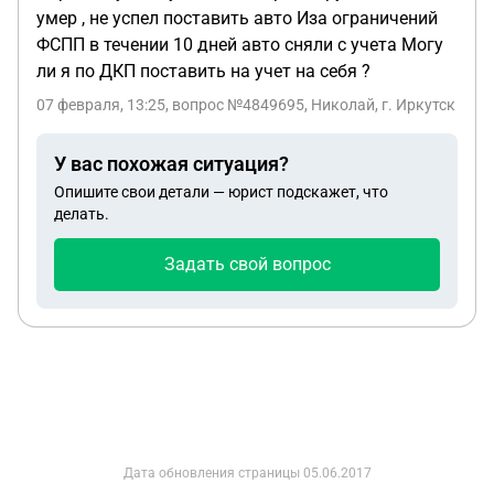
умер , не успел поставить авто Иза ограничений
заниматься всем этим дистанционно крайне
ФСПП в течении 10 дней авто сняли с учета Могу
затруднительно. Я ещё молчу, что все это
ли я по ДКП поставить на учет на себя ?
выливается в совсем другие суммы. Дом
планировалось продать, уже есть покупатель.
07 февраля, 13:25
, вопрос №4849695, Николай, г. Иркутск
Вопрос : можно ли продать дом, оформить сделку
на сам дом и участок, без переоформленного на
У вас похожая ситуация?
мою мать договор с газовой службой? Сделать
Опишите свои детали — юрист подскажет, что
дисконт покупателю, с условием, что он
делать.
занимается всем этим самостоятельно
(покупатель проживает в станице). Все
Задать свой вопрос
документы передать, естественно.
Дата обновления страницы
05.06.2017