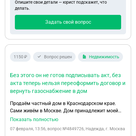
Опишите свои детали — юрист подскажет, что
якобы мы их получаем. И поэтому средне
делать.
душевой доход у меня превысил на 300 рублей.
Гражданская жена пока сидит дома по уходу за
Задать свой вопрос
малышом, декрет закончился, но на работу не
пускаю, проблемный ребенок. Скажите
пожалуйста, если мы сейчас зарегистрируемся,
заявление на пособие можно подать еще раз в
любой момент или надо ждать 12 месяцев?
1150 ₽
Вопрос решен
Недвижимость
Без этого он не готов подписывать акт, без
акта теперь нельзя переоформить договор и
вернуть газоснабжение в дом
Продаём частный дом в Краснодарском крае.
Сами живём в Москве. Дом принадлежит моей
матери (основание - договор дарения от покойной
Показать полностью
бабушки). В станице проводили работы по воде и
07 февраля, 13:56
, вопрос №4849726, Надежда, г. Москва
нескольких улицах случилась авария, каким то