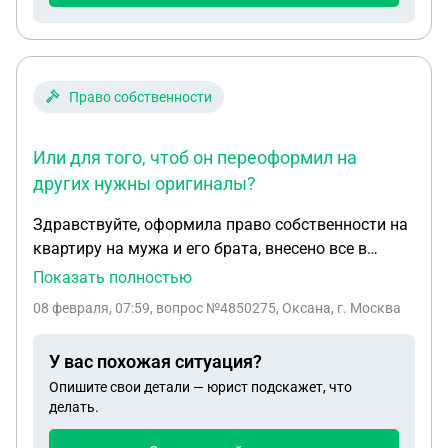
когда смогу приехать, гаи могут за это забрать
права у меня, ответьте пожалуйста, спасибо
Право собственности
Или для того, чтоб он переоформил на
других нужны оригиналы?
Здравствуйте, оформила право собственности на
квартиру на мужа и его брата, внесено все в
реестр, сейчас брат мужа просит сканы
Показать полностью
документов на квартиру, если я ему из
08 февраля, 07:59
, вопрос №4850275, Оксана, г. Москва
предоставлю он может переоформить половину
квартиры ему принадлежащую на третьих лиц?
У вас похожая ситуация?
Или для того , чтоб он переоформил на других
Опишите свои детали — юрист подскажет, что
нужны оригиналы? Если ему предоставить сканы
делать.
документов, а оригиналы останутся у меня, то он
не может по своему усмотрению распоряжаться