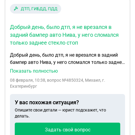
ДТП, ГИБДД, ПДД
Добрый день, было дтп, я не врезался в
задний бампер авто Нива, у него сломался
только заднее стекло стоп
Добрый день, было дтп, я не врезался в задний
бампер авто Нива, у него сломался только заднее
стекло стоп сигнала, я предложил ему 3000 без
Показать полностью
оформления он сказал 20000, мы приехали в ГАИ
08 февраля, 10:38
, вопрос №4850324, Михаил, г.
и я сказал что он виновник, на три дня отложили
Екатеринбург
для просмотра камер, я я за это время починил
свой авто бампер капот крыло фару, и сейчас на
У вас похожая ситуация?
зло второму автовладельцу не еду в ГАИ, мне
Опишите свои детали — юрист подскажет, что
позвонили из ГАИ и сказали что я обязан явиться
делать.
в противном случае они составят какой-то
протокол за несоблюдения гражданского права и
Задать свой вопрос
заберут у меня права, я им сказал что не знаю