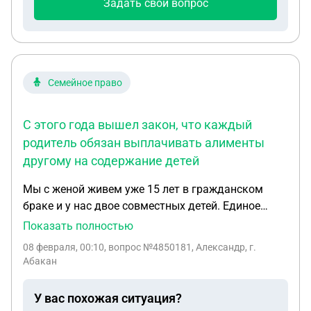
Задать свой вопрос
своей половинкой имущества?
Семейное право
С этого года вышел закон, что каждый
родитель обязан выплачивать алименты
другому на содержание детей
Мы с женой живем уже 15 лет в гражданском
браке и у нас двое совместных детей. Единое
пособие, как малоимущим нам всегда
Показать полностью
выплачивали, но в этом году нам отказали. С
08 февраля, 00:10
, вопрос №4850181, Александр, г.
этого года вышел закон, что каждый родитель
Абакан
обязан выплачивать алименты другому на
содержание детей. С этого года нам
У вас похожая ситуация?
автоматически посчитали в доход алименты,