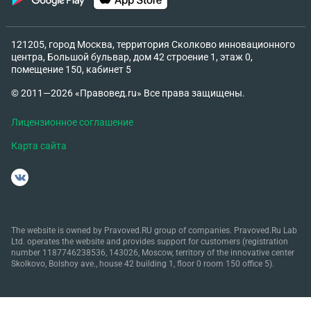
121205, город Москва, территория Сколково инновационного
центра, Большой бульвар, дом 42 строение 1, этаж 0,
помещение 150, кабинет 5
© 2011—2026 «Правовед.ru» Все права защищены.
Лицензионное соглашение
Карта сайта
The website is owned by Pravoved.RU group of companies. Pravoved.Ru Lab
Ltd. operates the website and provides support for customers (registration
number 1187746238536, 143026, Moscow, territory of the innovative center
Skolkovo, Bolshoy ave., house 42 building 1, floor 0 room 150 office 5).