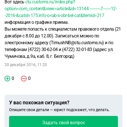
Вот здесь
ctu.customs.ru/index.php?
option=com_content&view=article&id=13144:-----------7--------12-
-2016-&catid=175:info-o-rab-s-obr-bel-cat&Itemid=217
информация о графике приема.
Вы можете попасть к специалистам правового отдела (21
декабря с 8.00 до 12.00). Записаться можно по
электронному адресу (TimushNB@ctu.customs.ru) и по
телефонам (4722) 30-62-04 и (4722) 32-01-83 (адрес: ул.
Чумичова, д.9а, каб. 8, г. Белгород)
20 декабря 2016, 11:20
0
0
У вас похожая ситуация?
Опишите свои детали — юрист подскажет, что делать.
Задать свой вопрос