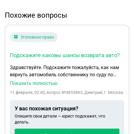
Похожие вопросы
Уголовное право
Подскажите каковы шансы возврата авто?
Здравствуйте. Подскажите пожалуйста, как нам
вернуть автомобиль собственнику по суду по
уголовному делу, так как я был задержан на нём
Показать полностью
по ст. 264.1 ч.2 УК РФ, но отношения к
11 февраля, 02:40
, вопрос №4853863, Дмитрий, г. Москва
автомобилю никакого не имею. Ранее данным
автомобилем никогда не управлял, никуда не
У вас похожая ситуация?
вписан по авто. Автомобиль изъяли как
Опишите свои детали — юрист подскажет, что
вещественное доказательство на штраф стоянку
делать.
пол года назад, следователь вернуть отказалась,
так как сказала что не имеет на это права.