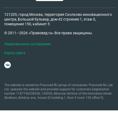
121205, город Москва, территория Сколково инновационного
центра, Большой бульвар, дом 42 строение 1, этаж 0,
помещение 150, кабинет 5
© 2011—2026 «Правовед.ru» Все права защищены.
Лицензионное соглашение
Карта сайта
The website is owned by Pravoved.RU group of companies. Pravoved.Ru Lab
Ltd. operates the website and provides support for customers (registration
number 1187746238536, 143026, Moscow, territory of the innovative center
Skolkovo, Bolshoy ave., house 42 building 1, floor 0 room 150 office 5).