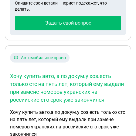
Опишите свои детали — юрист подскажет, что
постоянной регистрации не вставал. Вопросы: 1.
делать.
Надо ли мне сообщать в военкомат по месту
постоянной регистрации о постановке на ВУ в
Задать свой вопрос
другом городе-субъекте РФ? Или через единый
реестр МВД, военкомата данные на меня
автоматически попадут в военкомат, где я
зарегистрирован постоянно по паспорту РФ? 2.
Законные способы подачи информации/данных о
Автомобильное право
постановке на ВУ в другом городе для
военкомата по месту постоянной регистрации? 3.
Хочу купить авто, а по докум.у хоз.есть
Какой размер штрафа для меня предусмотрен,
только стс на пять лет, который ему выдали
если я не проинформировал военкомат на месте
при замене номеров укранских на
постоянной регистрации о постановке на ВУ в
другом городе? 4. Может ли работодатель вместо
российские его срок уже закончился
меня проинформировать военкоматы, о
Хочу купить авто,а по докум.у хоз.есть только стс
постановке на ВУ? 5. Может ли работодатель
на пять лет, который ему выдали при замене
требовать от меня, о том, что информирование
номеров укранских на российские его срок уже
военкомата по месту постоянной регистрации, о
закончился
постановке меня на ВУ в другом городе является