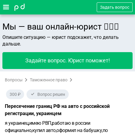
Задать вопрос
Мы — ваш онлайн-юрист 👨🏻‍⚖️
Опишите ситуацию — юрист подскажет, что делать
дальше.
Задайте вопрос. Юрист поможет!
Вопросы
Таможенное право
300 ₽
Вопрос решен
Пересечение границ РФ на авто с российской
регистрации, украинцем
я украинец,имею РВП,работаю в россии
официально,купил авто,оформил на бабушку,по