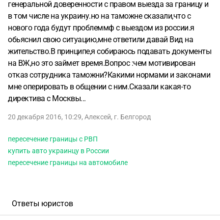
генеральной доверенности с правом выезда за границу и
в том числе на украину.но на таможне сказали,что с
нового года будут проблеммф с выездом из россии.я
обьяснил свою ситуацию,мне ответили давай Вид на
жительство.В принципе,я собираюсь подавать документы
на ВЖ,но это займет время.Вопрос :чем мотивирован
отказ сотрудника таможни?Какими нормами и законами
мне оперировать в общении с ним.Сказали какая-то
директива с Москвы...
20 декабря 2016, 10:29
,
Алексей
,
г. Белгород
пересечение границы с РВП
купить авто украинцу в России
пересечение границы на автомобиле
Ответы юристов