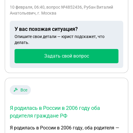
обязательным? 6. Какой размер штрафа
10 февраля, 06:40
, вопрос №4852436, Рубан Виталий
Анатольевич, г. Москва
предусмотрен для работодателя, если я не
проинформирую военкомат по месту постоянной
регистрации о постановке на ВУ в другом городе
У вас похожая ситуация?
РФ по временной регистрации? Спасибо.
Опишите свои детали — юрист подскажет, что
делать.
Задать свой вопрос
Все
Я родилась в России в 2006 году оба
родителя граждане РФ
Я родилась в России в 2006 году, оба родителя —