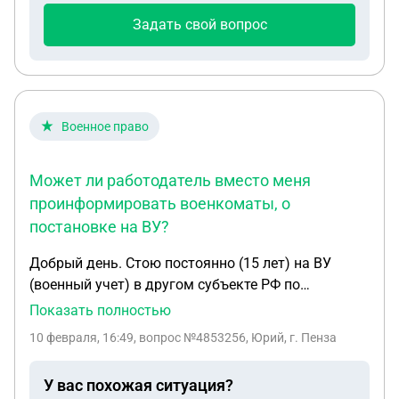
Задать свой вопрос
Военное право
Может ли работодатель вместо меня
проинформировать военкоматы, о
постановке на ВУ?
Добрый день. Стою постоянно (15 лет) на ВУ
(военный учет) в другом субъекте РФ по
временной регистрации. (По окончании срока
Показать полностью
действия свидетельства – его продлеваю, с учета
10 февраля, 16:49
, вопрос №4853256, Юрий, г. Пенза
военного с места временной регистрации не
снимался). Постоянная регистрация (по паспорту
У вас похожая ситуация?
РФ) – в другом городе РФ, на ВУ на месте