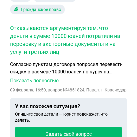
Гражданское право
Отказываются аргументируя тем, что
деньги в сумме 10000 юаней потратили на
перевозку и экспортные документы и на
услуги третьих лиц
Согласно пунктам договора попросил перевести
скидку в размере 10000 юаней по курсу на
момент оплаты инвойса № KHJMS2025-12 -24-01.
Показать полностью
Все расходы на территории Китая ,в том числе
09 февраля, 16:50
, вопрос №4851824, Павел, г. Краснодар
экспортные документы, оплачены продавцу мной
в сумме ,указанной в расходах инвойса.
У вас похожая ситуация?
Перевозка Хэйхе-Благовещенск и документы
Опишите свои детали — юрист подскажет, что
оплачены мной Импортный брокер и документы
делать.
оплачены мной. Согласия на доп.услуги не давал.
Отказываются аргументируя тем ,что деньги в
Задать свой вопрос