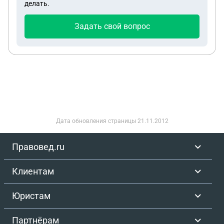
делать.
все таки инициировать иск может/должно
профильное ведомство? Если подавать иск к
Задать свой вопрос
матери - какая статья станет основной в
нарушении прав детей? спасибо
Дата обновления страницы
21.11.2012
Правовед.ru
Клиентам
Юристам
Партнёрам