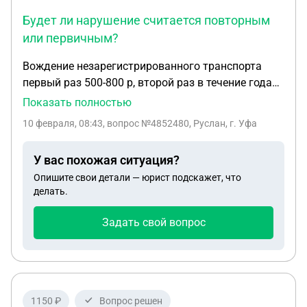
Будет ли нарушение считается повторным
или первичным?
Вождение незарегистрированного транспорта
первый раз 500-800 р, второй раз в течение года
5000₽ или лишение от 1-3мес. А что будет если с
Показать полностью
момента первого нарушения год уже прошел а с
10 февраля, 08:43
, вопрос №4852480, Руслан, г. Уфа
момента повторного нет? Будет ли нарушение
считается повторным или первичным?
У вас похожая ситуация?
Опишите свои детали — юрист подскажет, что
делать.
Задать свой вопрос
1150 ₽
Вопрос решен