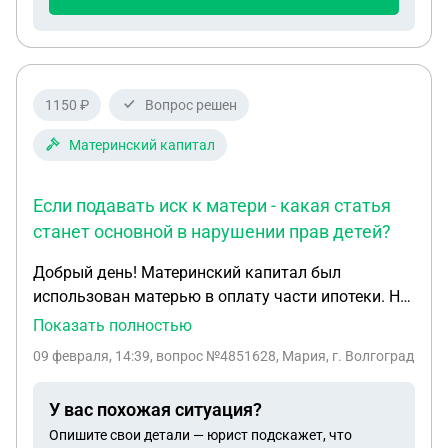
сумме 10000 юаней потратили на перевозку и
экспортные документы и на услуги третьих лиц.
Договора прилагаю,все мной оплачены. Скрины
переписки в МАХ могу предоставить.
1150 ₽
Вопрос решен
Материнский капитал
Если подавать иск к матери - какая статья
станет основной в нарушении прав детей?
Добрый день! Материнский капитал был
использован матерью в оплату части ипотеки. На
данный момент ипотека погашена. Детей 3. На
Показать полностью
детей доли (В рамках маткапитала) матерью не
09 февраля, 14:39
, вопрос №4851628, Мария, г. Волгоград
выделены по сей день. На запросы в опеку, СФР и
прокуратору получен официальный ответ: идите
У вас похожая ситуация?
отстаивать права детей в суд. Вопрос: этот
Опишите свои детали — юрист подскажет, что
вопрос решить возможно только через суд, или