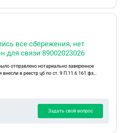
лись все сбережения, нет
н для связи 89002023026
внесли в реестр цб по ст. 9 П.11.6 161 фз
ю телефон
Задать свой вопрос