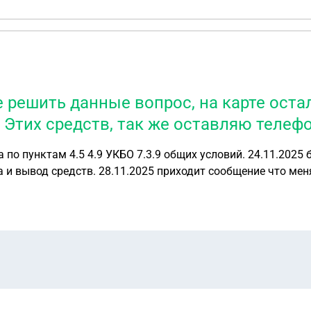
е решить данные вопрос, на карте оста
Этих средств, так же оставляю телефо
вий. 24.11.2025 было отправлено нотариально заверенное
 и вывод средств. 28.11.2025 приходит сообщение что меня 
режения, нет возможности мне дальше жить без Этих средств, так же оставля