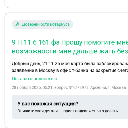
Доверенности нотариуса
9 П.11.6 161 фз Прошу помогите мн
возможности мне дальше жить без 
Добрый день, 21.11.25 моя карта была заблокирована по пунктам 4.5 4.9 УКБО 7.3.9 общих усло
заявление в Москву в офис т-банка на закрытие счета
Прошу помогите мне решить данные вопрос, на карте остались все сбе
Показать полностью
для связи 89002023026
28 ноября 2025, 05:21
, вопрос №4773973, Арсений, г. Москва
У вас похожая ситуация?
Опишите свои детали — юрист подскажет, что делать.