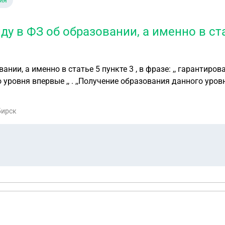
ия
у в ФЗ об образовании, а именно в стат
кте 3 , в фразе: ,, гарантированная бесплатность высшего образования в
ровня впервые ,, . ,,Получение образования данного уровн
 появился потому, что , как мне кажется, зачисление в вуз в
ело бы смысл приравнять понятия зачисление и получение 
бирск