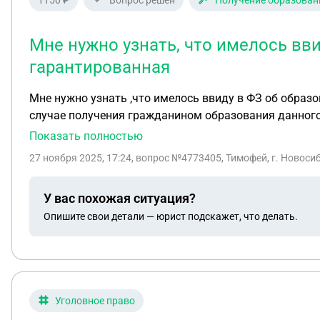
1150 ₽
Вопрос решен
Получение образован
Мне нужно узнать, что имелось ввид
гарантированная
Мне нужно узнать ,что имелось ввиду в ФЗ об образовании, а именно в статье 5 пун
случае получения гражданином образования данного у
диплома или с момента зачисления и наличия минимально возможного срока обучения ? Вопрос
Показать полностью
среднем предполагает окончание вуза , а значит им
27 ноября 2025, 17:24
, вопрос №4773405, Тимофей, г. Новоси
У вас похожая ситуация?
Опишите свои детали — юрист подскажет, что делать.
Уголовное право