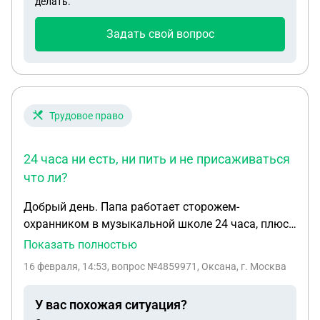
делать.
Задать свой вопрос
Трудовое право
24 часа ни есть, ни пить и не присаживаться
что ли?
Добрый день. Папа работает сторожем-
охранником в музыкальной школе 24 часа, плюс
у него инвалидность но группа рабочая. Все было
Показать полностью
хорошо оборудовали комнату, причем сами
16 февраля, 14:53
, вопрос №4859971, Оксана, г. Москва
сторожа с разрешения директора: диван, чайник,
телевизор. Сейчас директор сказал все убрать,
У вас похожая ситуация?
при этом без оснований каких то, просто так