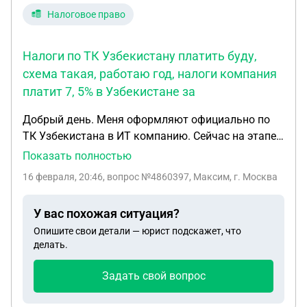
Налоговое право
Налоги по ТК Узбекистану платить буду,
схема такая, работаю год, налоги компания
платит 7, 5% в Узбекистане за
Добрый день. Меня оформляют официально по
ТК Узбекистана в ИТ компанию. Сейчас на этапе
получения ПИНФЛ. Так же хочу параллельно
Показать полностью
трудоустроиться по ТК РФ в России в ИТ
16 февраля, 20:46
, вопрос №4860397, Максим, г. Москва
компанию. Т.е. две официальные работы на фулл
тайм, но в разных странах. Налоги по ТК
У вас похожая ситуация?
Узбекистану платить буду, схема такая, работаю
Опишите свои детали — юрист подскажет, что
год, налоги компания платит 7,5% в Узбекистане
делать.
за меня, потом в мае ( или какой то другой месяц
не помню ) подаю 3 ндфл справку с доходами в
Задать свой вопрос
налоговую, они выставляют разницу в налогах (
это чтобы избежать двойного налогооблажения )