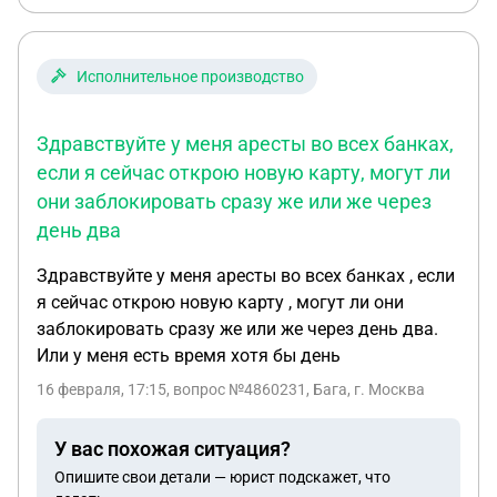
и я их оплачиваю. Т.е. все легально, хитрить как
то не собираюсь. Хочу понять, могу ли я по закону
так работать и могут ли как то работодатели
Исполнительное производство
узнать друг о друге. Спасибо большое за ответы!
Здравствуйте у меня аресты во всех банках,
если я сейчас открою новую карту, могут ли
они заблокировать сразу же или же через
день два
Здравствуйте у меня аресты во всех банках , если
я сейчас открою новую карту , могут ли они
заблокировать сразу же или же через день два.
Или у меня есть время хотя бы день
16 февраля, 17:15
, вопрос №4860231, Бага, г. Москва
У вас похожая ситуация?
Опишите свои детали — юрист подскажет, что