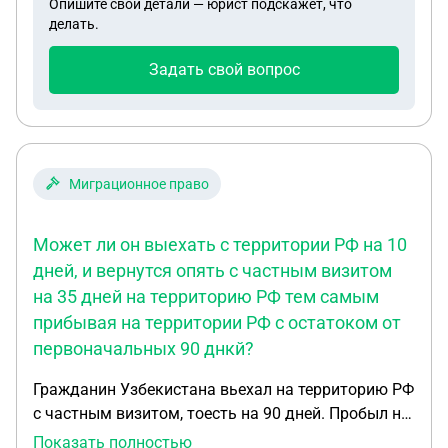
Опишите свои детали — юрист подскажет, что
захотела. 24 часа ни есть, ни пить и не
делать.
присаживаться что ли? Как нам быть?
Задать свой вопрос
Миграционное право
Может ли он выехать с территории РФ на 10
дней, и вернутся опять с частным визитом
на 35 дней на территорию РФ тем самым
прибывая на территории РФ с остатоком от
первоначальных 90 днкй?
Гражданин Узбекистана вьехал на территорию РФ
с частным визитом, тоесть на 90 дней. Пробыл на
территории рф 55 дней. Может ли он выехать с
Показать полностью