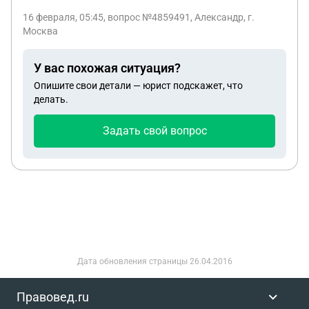
территории РФ на 10 дней, и вернутся опять с
16 февраля, 05:45
, вопрос №4859491, Александр, г.
частным визитом на 35 дней на территорию РФ
Москва
тем самым прибывая на территории РФ с
остатоком от первоначальных 90 днкй?
У вас похожая ситуация?
Опишите свои детали — юрист подскажет, что
делать.
Задать свой вопрос
Дата обновления страницы
26.04.2016
Правовед.ru