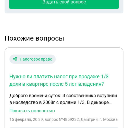
Задать свой вопрос
Похожие вопросы
Налоговое право
Нужно ли платить налог при продаже 1/3
доли в квартире после 5 лет владения?
Доброго времени суток. 3 собственника вступили
в наследство в 2008г с долями 1/3. В декабре
2024 один из собствеников умер и доля в январе
Показать полностью
2025 по завещанию перешла в одному из
15 февраля, 20:39
, вопрос №4859232, Дмитрий, г. Москва
оставшихся. Соответственно осталось 2