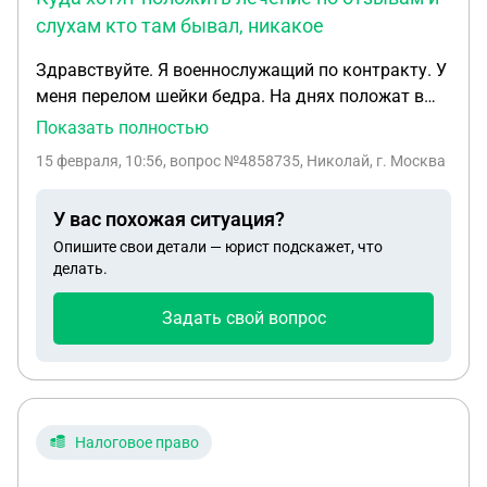
слухам кто там бывал, никакое
Здравствуйте. Я военнослужащий по контракту. У
меня перелом шейки бедра. На днях положат в
госпиталь. Вопрос: как и что нужно сделать,
Показать полностью
чтобы проходить лечение по месту проживания в
15 февраля, 10:56
, вопрос №4858735, Николай, г. Москва
Москве. Куда хотят положить лечение по
отзывам и слухам кто там бывал, никакое.
У вас похожая ситуация?
Опишите свои детали — юрист подскажет, что
делать.
Задать свой вопрос
Налоговое право