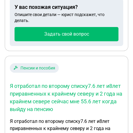
собственника с 1/3 и 2/3 соответственно. В
У вас похожая ситуация?
ноябре 2025 квартира была продана за 2650000.
Опишите свои детали — юрист подскажет, что
Мне продавшему свою 1/3 долю за 883000 и
делать.
владея долей более 5 лет ( так же и 2й
собственник владел 1/3 больше 5 лет)
Задать свой вопрос
Необходимо подавать данные в налоговую и
платить налог? Спасибо.
Пенсии и пособия
Я отработал по второму списку7.6 лет и8лет
приравненных к крайнему северу и 2 года на
крайнем севере сейчас мне 55.6 лет когда
выйду на пенсию
Я отработал по второму списку7.6 лет и8лет
приравненных к крайнему северу и 2 года на