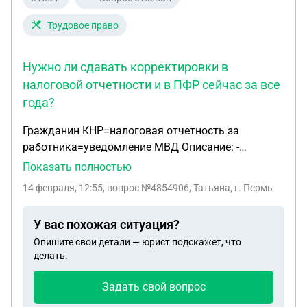
Трудовое право
Нужно ли сдавать корректировки в
налоговой отчетности и в ПФР сейчас за все
года?
Гражданин КНР=налоговая отчетность за
работника=уведомление МВД Описание: -
гражданин КНР, 1991 г.р. с октября 2018 г.
Показать полностью
работает директором ООО по сегодняшний день; -
14 февраля, 12:55
, вопрос №4854906, Татьяна, г. Пермь
ЗП начисляется ежемесячно и выплачивается на
карту; - у него был ВНЖ еще когда учился в
У вас похожая ситуация?
институте здесь в РФ и есть сейчас ВНЖ (с 2024 г.
Опишите свои детали — юрист подскажет, что
выдали - бессрочно); - ежегодно сдавал справки 2-
делать.
НДФЛ в МВД (в миграционную службу) - в конце
февраля планируется смена Директора, этого гр.
Задать свой вопрос
КНР увольняем, т.е. нужно=сдать ЕФС-1 на