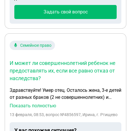
декларацию за 2025 - в графе возврат 0 руб.
Почему? В инете ответа найти не могу. Заранее
Задать свой вопрос
спасибо.
Семейное право
И может ли совершеннолетний ребенок не
предоставлять их, если все равно отказ от
наследства?
Здравствуйте! Умер отец. Осталось жена, 3-е детей
от разных браков (2 не совершеннолетних) и
мать. Открыли наследственное дело. Жена и 1
Показать полностью
несовершеннолетний ребенок вступили в права
13 февраля, 08:53
, вопрос №4856597, Ирина, г. Ртищево
наследства, 1 совершеннолетний ребенок
отказался от наследства. А один
У вас похожая ситуация?