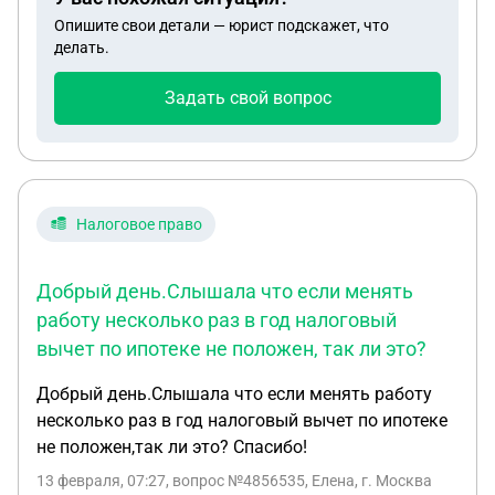
несовершеннолетний ребенок якобы не успел во
Опишите свои детали — юрист подскажет, что
время отказаться от наследства (6 месяцев) из-за
делать.
опеки. И теперь собирает паспортные данные всех
наследников для подачи искового заявления в
Задать свой вопрос
суд. Как быть совершеннолетнему ребенку. Он же
отказался совсем от наследства. Не хочется
раздавать паспортные данные посторонним
людям. И чтобы в суд еще потом вызывали.
Подскажите для чего вообще нужны им
Налоговое право
паспортные данные всех наследников? И может
ли совершеннолетний ребенок не предоставлять
Добрый день.Слышала что если менять
их, если все равно отказ от наследства?
работу несколько раз в год налоговый
вычет по ипотеке не положен, так ли это?
Добрый день.Слышала что если менять работу
несколько раз в год налоговый вычет по ипотеке
не положен,так ли это? Спасибо!
13 февраля, 07:27
, вопрос №4856535, Елена, г. Москва