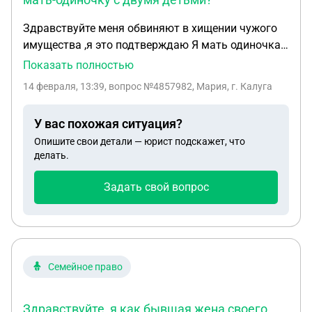
Здравствуйте меня обвиняют в хищении чужого
имущества ,я это подтверждаю Я мать одиночка
,содержу двоих не совершено летних детей ,не
Показать полностью
работаю живу только на социальные детский
14 февраля, 13:39
, вопрос №4857982, Мария, г. Калуга
пособия оплачиваю съёмное жилье ,садик вопрос
могут ли меня посадить ? И что будет с детьми я
У вас похожая ситуация?
впервые в такой ситуации прощу помогите
Опишите свои детали — юрист подскажет, что
делать.
Задать свой вопрос
Семейное право
Здравствуйте, я как бывшая жена своего