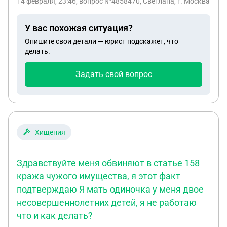
14 февраля, 23:46
, вопрос №4858470, Светлана, г. Москва
пособия на содержание ребёнка находящего под
опекой. Законно ли это, ведь эти деньги лежат у
У вас похожая ситуация?
него на номинальном счёту и мы ежегодно
Опишите свои детали — юрист подскажет, что
отчитываемся перед опекой за эти денежные
делать.
средства.
Задать свой вопрос
Хищения
Здравствуйте меня обвиняют в статье 158
кража чужого имущества, я этот факт
подтверждаю Я мать одиночка у меня двое
несовершеннолетних детей, я не работаю
что и как делать?