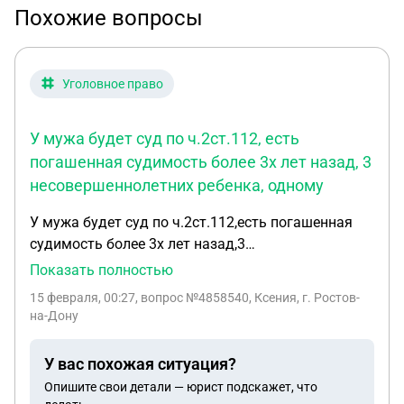
Похожие вопросы
Уголовное право
У мужа будет суд по ч.2ст.112, есть
погашенная судимость более 3х лет назад, 3
несовершеннолетних ребенка, одному
У мужа будет суд по ч.2ст.112,есть погашенная
судимость более 3х лет назад,3
несовершеннолетних ребенка,одному
Показать полностью
полгода,муж единственный кормилец,с работы
15 февраля, 00:27
, вопрос №4858540, Ксения, г. Ростов-
хорошие характеристики,примерение с
на-Дону
потерпевшим и возмещение ущерба,может ли
быть шанс на условное наказание?
У вас похожая ситуация?
Опишите свои детали — юрист подскажет, что