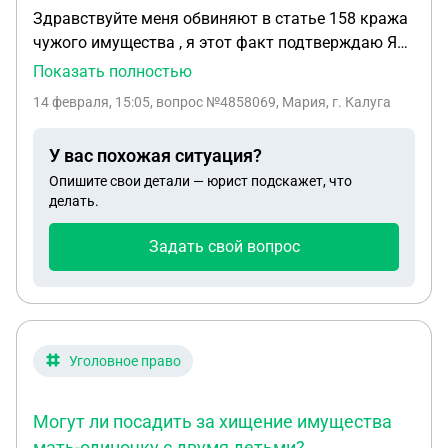
Здравствуйте меня обвиняют в статье 158 кража
чужого имущества , я этот факт подтверждаю Я
мать одиночка у меня двое несовершеннолетних
Показать полностью
детей , я не работаю что и как делать?? Я
14 февраля, 15:05
, вопрос №4858069, Мария, г. Калуга
сталкиваюсь с таким в первый раз , помогите
пожалуйста
У вас похожая ситуация?
Опишите свои детали — юрист подскажет, что
делать.
Задать свой вопрос
Уголовное право
Могут ли посадить за хищение имущества
мать-одиночку с двумя детьми?