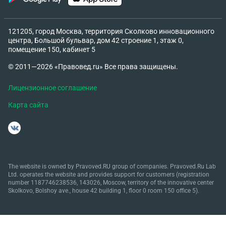
121205, город Москва, территория Сколково инновационного
центра, Большой бульвар, дом 42 строение 1, этаж 0,
помещение 150, кабинет 5
© 2011—2026 «Правовед.ru» Все права защищены.
Лицензионное соглашение
Карта сайта
The website is owned by Pravoved.RU group of companies. Pravoved.Ru Lab
Ltd. operates the website and provides support for customers (registration
number 1187746238536, 143026, Moscow, territory of the innovative center
Skolkovo, Bolshoy ave., house 42 building 1, floor 0 room 150 office 5).