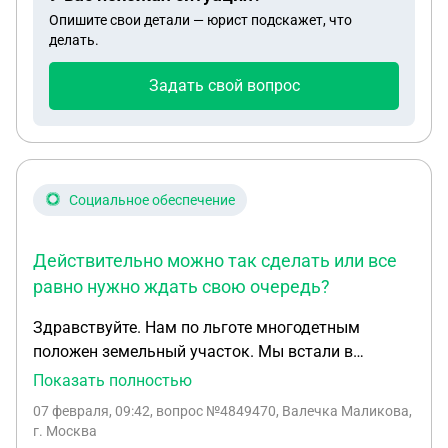
ждать достижения совершенолетия девочки от
Опишите свои детали — юрист подскажет, что
второго боака?
делать.
Задать свой вопрос
Социальное обеспечение
Действительно можно так сделать или все
равно нужно ждать свою очередь?
Здравствуйте. Нам по льготе многодетным
положен земельный участок. Мы встали в
очередь, но очередь я слышала нужно ждать
Показать полностью
много лет. Мне подсказали, что можно найти
07 февраля, 09:42
, вопрос №4849470, Валечка Маликова,
специалиста , который подберет свободный
г. Москва
земельный участок и мы по льготе сразу