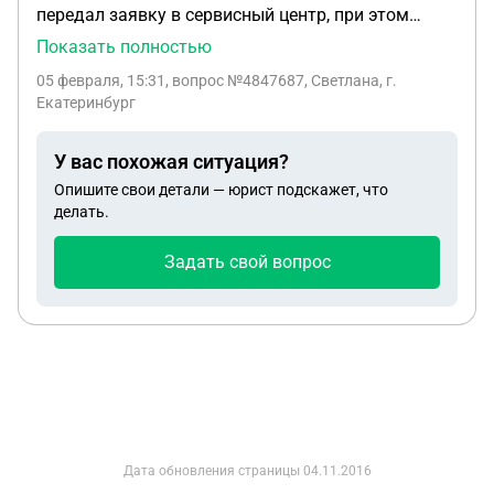
передал заявку в сервисный центр, при этом
озвучил что в течении 3-5 рабочих дней со мной
Показать полностью
свяжутся для осмотра. Прошло 6 дней, ни кто не
05 февраля, 15:31
, вопрос №4847687, Светлана, г.
связался. Есть ли какие то сроки для выявления
Екатеринбург
поломки? Или придется ждать бесконечно?
У вас похожая ситуация?
Опишите свои детали — юрист подскажет, что
делать.
Задать свой вопрос
Дата обновления страницы
04.11.2016