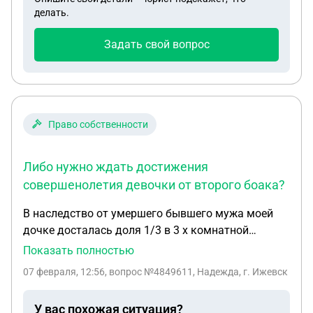
документов. Сейчас только через суд, через
делать.
нотариуса пробовали отправить запрос так как
мама стала наследником в срок. Вопрос такой:
Задать свой вопрос
какую указать причину пропуска? Если например
болезнь,маме 72 года. Нужно ли подтверждение
болезни? Или эпикриз запросят? Его нет.
Право собственности
Либо нужно ждать достижения
совершенолетия девочки от второго боака?
В наследство от умершего бывшего мужа моей
дочке досталась доля 1/3 в 3 х комнатной
квартире, также по 1/3 у его настоящей жены и
Показать полностью
его 8 летней дочки. Возможна ли продажа 1/3
07 февраля, 12:56
, вопрос №4849611, Надежда, г. Ижевск
доли моей дочкой, либо нужно официальное
разрешение других собственников. Либо нужно
У вас похожая ситуация?