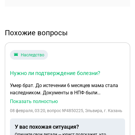
Похожие вопросы
Наследство
Нужно ли подтверждение болезни?
Умер брат. До истечении 6 месяцев мама стала
наследником. Документы в НПФ были
отправлены до 6 месяцев со дня смерти. Были
Показать полностью
найдены не дочеты в оформлении,повторно
08 февраля, 03:20
, вопрос №4850225, Эльвира, г. Казань
отправить документы не успели,нам дали на это 3
месяца. Но пока пришло письмо,оставалось
У вас похожая ситуация?
недели 2-3 для отправки переделанных
Опишите свои детали — юрист подскажет, что