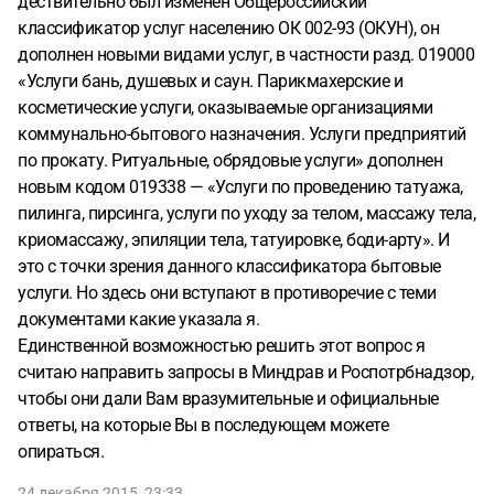
дествительно был изменен Общероссийский
классификатор услуг населению ОК 002-93 (ОКУН), он
дополнен новыми видами услуг, в частности разд. 019000
«Услуги бань, душевых и саун. Парикмахерские и
косметические услуги, оказываемые организациями
коммунально-бытового назначения. Услуги предприятий
по прокату. Ритуальные, обрядовые услуги» дополнен
новым кодом 019338 — «Услуги по проведению татуажа,
пилинга, пирсинга, услуги по уходу за телом, массажу тела,
криомассажу, эпиляции тела, татуировке, боди-арту». И
это с точки зрения данного классификатора бытовые
услуги. Но здесь они вступают в противоречие с теми
документами какие указала я.
Единственной возможностью решить этот вопрос я
считаю направить запросы в Миндрав и Роспотрбнадзор,
чтобы они дали Вам вразумительные и официальные
ответы, на которые Вы в последующем можете
опираться.
24 декабря 2015, 23:33