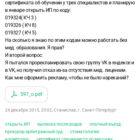
сертификата об обучении у трех специалистов и планирую
в январе открыть ИП по коду:
019324( КЧ 3 )
019326 ( КЧ 8)
019327 ( КЧ 5)
На сколько я знаю по этим кодам можно работать без
мед. образования. Я прав?
И второй вопрос:
Я пытался прорекламировать свою группу VK в яндексе и
в VK, но получил отказ из-за отсутствия мед. лицензии.
Как мне оформить рекламу, чтобы не было нареканий?
597_o
.pdf
24 декабря 2015, 23:02
,
Станислав
,
г. Санкт-Петербург
открыть ИП
выписка после родов
платный въезд
прокурор арбитражный суд
стоматология
косметолог
сертификат специалиста по массажу