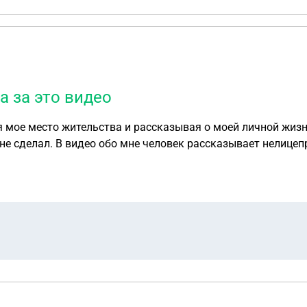
а за это видео
я мое место жительства и рассказывая о моей личной жизн
о не сделал. В видео обо мне человек рассказывает нелице
подписчиков этого человека. Можно ли как-то привлечь че