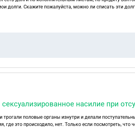
и долги. Скажите пожалуйста, можно ли списать эти долг
а сексуализированное насилие при отс
 трогали половые органы изнутри и делали поступательные
 где это происходило, нет. Только если посмотреть, что ч
сделанное с моим активным согласием, потом все отрицает,