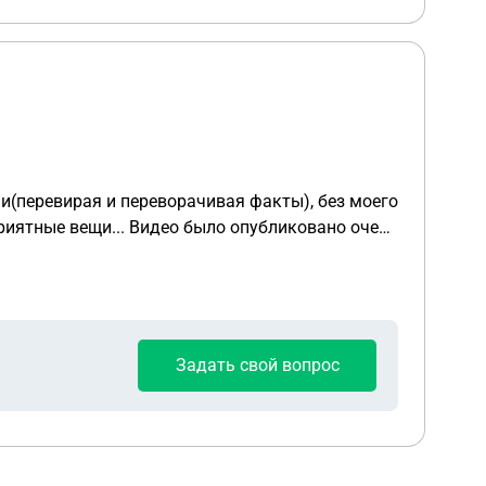
и(перевирая и переворачивая факты), без моего
приятные вещи... Видео было опубликовано очень
ловека за это видео. Мои просьбы удалить видео
Задать свой вопрос