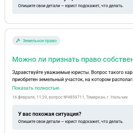
Опишите свои детали — юрист подскажет, что делать.
Земельное право
Можно ли признать право собствен
Здравствуйте уважаемые юристы. Вопрос такого характера. Можно ли признать право собственности на объект при наличии следующих 
приобретен земельный участок, на котором располагается здание (оно не зарегистриров
предыдущий собственник получал разрешение на его с
Показать полностью
сути его построил другой, но на момент строительст
16 февраля, 11:29
, вопрос №4859711, Темиркан, г. Нальчик
У вас похожая ситуация?
Опишите свои детали — юрист подскажет, что делать.