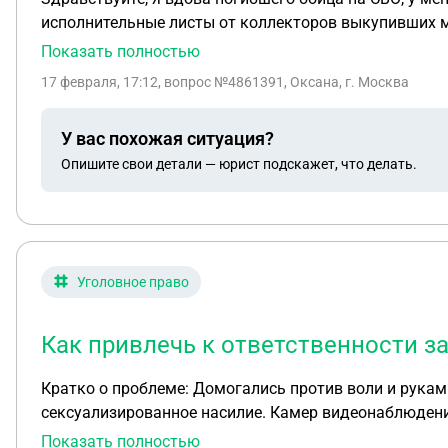
исполнительные листы от коллекторов выкупивших мо
Показать полностью
17 февраля, 17:12
, вопрос №4861391, Оксана, г. Москва
У вас похожая ситуация?
Опишите свои детали — юрист подскажет, что делать.
Уголовное право
Как привлечь к ответственности з
Кратко о проблеме: Домогались против воли и руками
сексуализированное насилие. Камер видеонаблюдения,
Есть информация, где человек сначала подтверждает 
Показать полностью