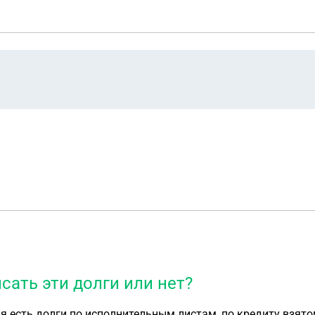
сать эти долги или нет?
ня есть долги по исполнительным листам, по кредиту взят