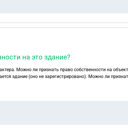
ности на это здание?
обстоятельств. Был
ано). Можно ли признать право собственности на это здание? Если:
троительство, он соответствует всем техническим планам и
ва ограничений не было, единственное, не получив ввод в 