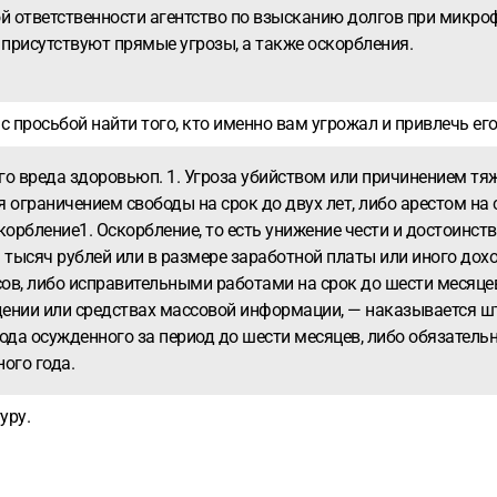
й ответственности агентство по взысканию долгов при микро
 присутствуют прямые угрозы, а также оскорбления.
 просьбой найти того, кто именно вам угрожал и привлечь его
го вреда здоровьюп. 1. Угроза убийством или причинением тя
 ограничением свободы на срок до двух лет, либо арестом на 
корбление1. Оскорбление, то есть унижение чести и достоинст
тысяч рублей или в размере заработной платы или иного доход
ов, либо исправительными работами на срок до шести месяце
ении или средствах массовой информации, — наказывается ш
хода осужденного за период до шести месяцев, либо обязател
ого года.
уру.