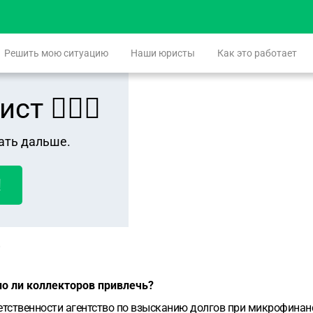
Решить мою ситуацию
Наши юристы
Как это работает
 👨🏻‍⚖️
ать дальше.
!
о ли коллекторов привлечь?
етственности агентство по взысканию долгов при микрофина