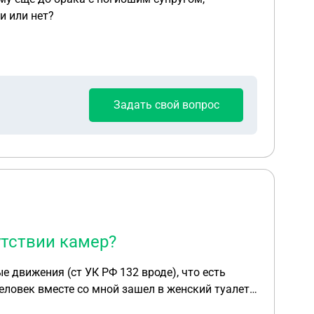
и или нет?
Задать свой вопрос
утствии камер?
 движения (ст УК РФ 132 вроде), что есть
еловек вместе со мной зашел в женский туалет.
 а потом говорит, что я сама на него налезла.