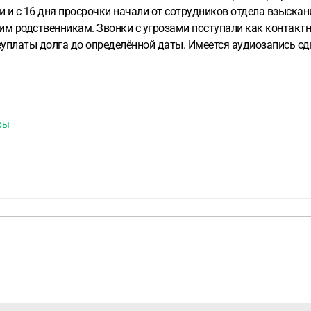
и с 16 дня просрочки начали от сотрудников отдела взыскан
м родственникам. Звонки с угрозами поступали как контактны
еуплаты долга до определённой даты.
Имеется аудиозапись од
ры