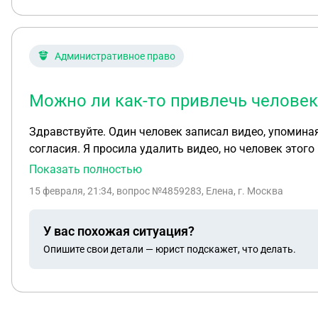
Административное право
Можно ли как-то привлечь человек
Здравствуйте. Один человек записал видео, упомина
согласия. Я просила удалить видео, но человек этог
давно, но по сей день доступно абсолютно для всех 
Показать полностью
человек игнорирует. Не прикрепляется видео..
15 февраля, 21:34
, вопрос №4859283, Елена, г. Москва
У вас похожая ситуация?
Опишите свои детали — юрист подскажет, что делать.