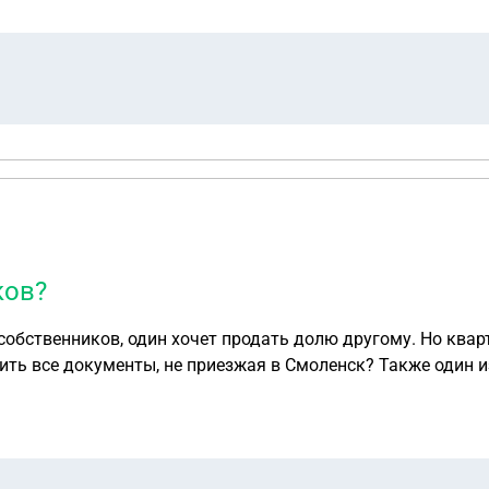
ков?
собственников, один хочет продать долю другому. Но квар
ить все документы, не приезжая в Смоленск? Также один 
одает продать долю не платя долги по ЖКХ(т.к. долги дел