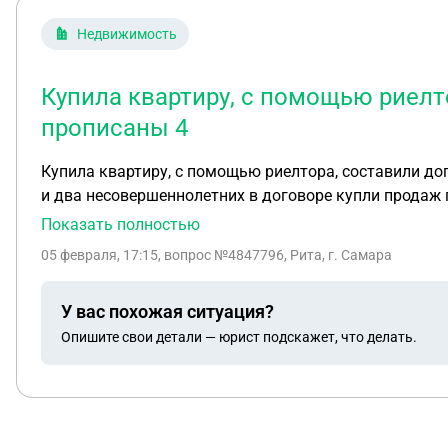
Недвижимость
Купила квартиру, с помощью риелто
прописаны 4
Купила квартиру, с помощью риелтора, составили дог
и два несовершеннолетних в договоре купли продаж го
которые находятся за границей и не понятно где нах
Показать полностью
05 февраля, 17:15
, вопрос №4847796, Рита, г. Самара
У вас похожая ситуация?
Опишите свои детали — юрист подскажет, что делать.