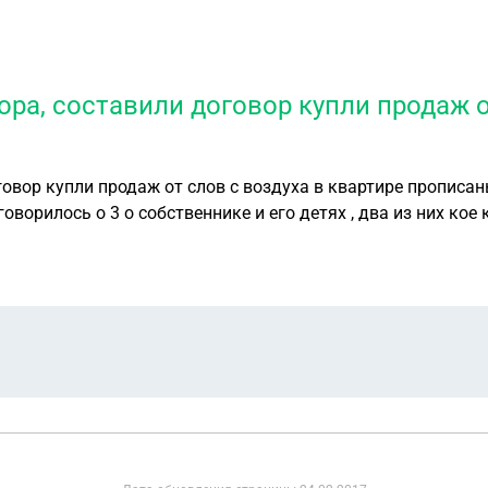
ра, составили договор купли продаж о
овор купли продаж от слов с воздуха в квартире прописан
ворилось о 3 о собственнике и его детях , два из них кое
одятся находятся как снять их с учёта, и как наказать л