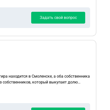
Задать свой вопрос
тира находится в Смоленске, а оба собственника
из собственников, который выкупает долю
ятся на всех собственников)?