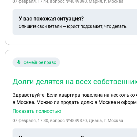
07 февраля, 17:44
, вопрос №4849890, Мария, г. Москва
У вас похожая ситуация?
Опишите свои детали — юрист подскажет, что делать.
Семейное право
Долги делятся на всех собственни
Здравствуйте. Если квартира поделена на несколько 
в Москве. Можно ли продать долю в Москве и оформ
накопил Долгов по ЖКХ, может ли второй, который пр
Показать полностью
07 февраля, 17:30
, вопрос №4849870, Диана, г. Москва