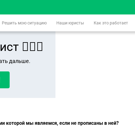
Решить мою ситуацию
Наши юристы
Как это работает
 👨🏻‍⚖️
ать дальше.
!
ми которой мы являемся, если не прописаны в ней?