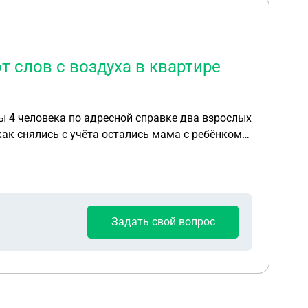
т слов с воздуха в квартире
ы 4 человека по адресной справке два взрослых
 как снялись с учёта остались мама с ребёнком
юдей которые обманным путём продали квартиру
Задать свой вопрос