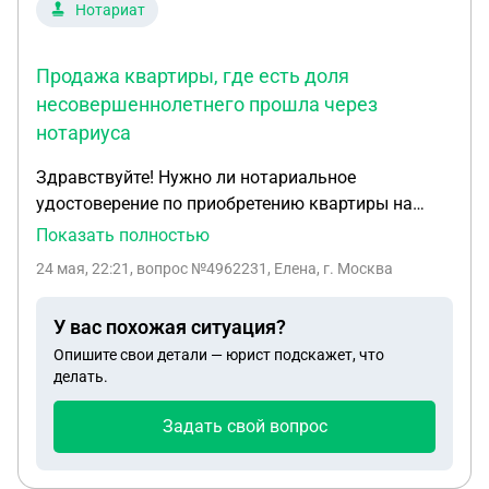
Нотариат
Продажа квартиры, где есть доля
несовершеннолетнего прошла через
нотариуса
Здравствуйте! Нужно ли нотариальное
удостоверение по приобретению квартиры на
несовершеннолетнего по данному разрешению от
Показать полностью
опеки? Продажа квартиры, где есть доля
24 мая, 22:21
, вопрос №4962231, Елена, г. Москва
несовершеннолетнего прошла через нотариуса.
У вас похожая ситуация?
Опишите свои детали — юрист подскажет, что
делать.
Задать свой вопрос