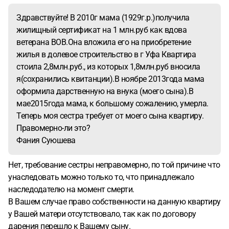
Здравствуйте! В 2010г мама (1929г.р.)получила
жилищный сертификат на 1 млн.руб как вдова
ветерана ВОВ.Она вложила его на приобретение
жилья в долевое строительство в г Уфа Квартира
стоила 2,8млн.руб., из которых 1,8млн.руб вносила
я(сохранились квитанции).В ноябре 2013года мама
оформила дарственную на внука (моего сына).В
мае2015года мама, к большому сожалению, умерла.
Теперь моя сестра требует от моего сына квартиру.
Правомерно-ли это?
Фания Cуюшева
Нет, требование сестры неправомерно, по той причине что
унаследовать можно только то, что принадлежало
наследодателю на момент смерти.
В Вашем случае право собственности на данную квартиру
у Вашей матери отсутствовало, так как по договору
дарения перешло к Вашему сыну.