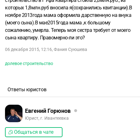
строительство в г Уфа Квартира стоила 2,8млн.руб., из
которых 1,8млн.руб вносила я(сохранились квитанции).В
ноябре 2013года мама оформила дарственную на внука
(моего сына).В мае2015года мама ,к большому
сожалению, умерла. Теперь моя сестра требует от моего
сына квартиру. Правомерно-ли это?
06 декабря 2015, 12:16
,
Фания Cуюшева
долевое строительство
Ответы юристов
Евгений Горюнов
Юрист, г. Ивантеевка
Общаться в чате