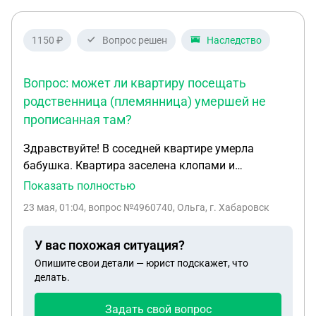
1150 ₽
Вопрос решен
Наследство
Вопрос: может ли квартиру посещать
родственница (племянница) умершей не
прописанная там?
Здравствуйте! В соседней квартире умерла
бабушка. Квартира заселена клопами и
хламом,еще и газифицирована. Наследницей
Показать полностью
должна стать внучка,но проживает за границей.
23 мая, 01:04
, вопрос №4960740, Ольга, г. Хабаровск
Вопрос: может ли квартиру посещать
родственница (племянница) умершей не
У вас похожая ситуация?
прописанная там? И можно ли подать на
Опишите свои детали — юрист подскажет, что
опечатывание квартиры так как не
делать.
обеспечивается должное содержание квартиры?
Племянница умершей на контакт не идет, что бы
Задать свой вопрос