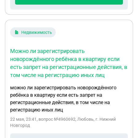
помещение привести в порядок. Мы кстали
бороться с постоянно бегущими к нам клопами.
Хотим начать законодательное противостояние
(пока обратились к участковому). Потом в
администрацию напишем, в Роспотребнадзор. И
Недвижимость
хочу написать еще одно заявление (конечно как
мера психологического воздействия):
Можно ли зарегистрировать
пожаловаться что захламленную квартиру
новорождённого ребёнка в квартиру если
посещает гражданин не имеющий к ней
есть запрет на регистрационные действия, в
отношения,что может нести за собой риски. Далее
подать на опечатывание квартиры (окно на 1м
том числе на регистрацию иных лиц
этаже,постоянно открыто,мало ли кто то спичку
можно ли зарегистрировать новорождённого
бросит). И пусть уже наследница приезжает и
ребёнка в квартиру если есть запрет на
разбирается (это все суть,вопросы когечно были
регистрационные действия, в том числе на
выше)
регистрацию иных лиц
22 мая, 23:41
, вопрос №4960692, Любовь, г. Нижний
Новгород