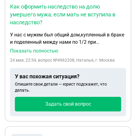
Как оформить наследство на долю
умершего мужа, если мать не вступила в
наследство?
У нас с мужем был общий дом,купленный в браке
и поделенный между нами по 1/2 при
разводе.Муж умер.У нас есть общая дочь.У мужа
Показать полностью
осталась мать.Дочь вступила в наследство на 1/4
24 мая, 22:54
, вопрос №4962208, Наталья, г. Москва
мужа части.Нотариус сказала,что другая 1/4
принадлежит моей свекрови.Но свекровь в
У вас похожая ситуация?
наследство не вступала и о своих правах на эту
Опишите свои детали — юрист подскажет, что
часть заявляет лишь словесно.Как нам быть?
делать.
Может ли наша дочь подавать на наследование
другой 1/4 не смотря на наличие бабушки?
Задать свой вопрос