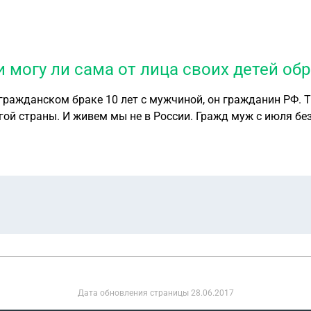
и могу ли сама от лица своих детей об
ражданском браке 10 лет с мужчиной, он гражданин РФ. Тр
России. Гражд муж с июля без вести пропавший. Его родная сестра до сих пор
кой части пишут ждите справку. Как можно ускорить этот пр
е
Дата обновления страницы
28.06.2017