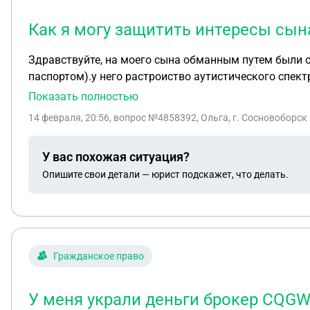
Как я могу защитить интересы сына
Здравствуйте, на моего сына обманным путем были оформлены в разных банках заявки на получение кредита( забрали сим карту, попросили сделать фото с
паспортом).у него растроиство аутистического спектра, без инвалидн
выписку из БКИ, узнали, что из всех поданых заявок
Показать полностью
карт частично были сняты наличными, частично мошенники с них гасили свои 
14 февраля, 20:56
, вопрос №4858392, Ольга, г. Сосновоборск
бездействуют, не смотря на то, что на очной ставке мошенники признали факт получ
якобы они таким образом заняли деньги на открытие бизнеса, бизне
У вас похожая ситуация?
отсутству
Опишите свои детали — юрист подскажет, что делать.
Гражданское право
У меня украли деньги брокер CQGWE