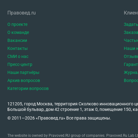
Правовед.ru
Клие
О проекте
Задать
О команде
Заказа
Вакансии
Часты
Контакты
Наши 
СМИ о нас
Отзыв
Пресс-центр
Гаран
Наши партнёры
Журна
Архив вопросов
Вопро
Категории вопросов
121205, город Москва, территория Сколково инновационного ц
Большой бульвар, дом 42 строение 1, этаж 0, помещение 150, ка
© 2011—2026 «Правовед.ru» Все права защищены.
The website is owned by Pravoved.RU group of companies. Pravoved.Ru Lab Ltd