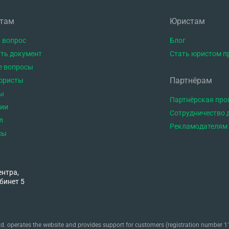
нтам
Юристам
 вопрос
Блог
ть документ
Стать юристом п
е вопросы
Партнёрам
юристы
ы
Партнёрская пр
тии
Сотрудничество 
л
Рекламодателям
сы
ентра,
бинет 5
. operates the website and provides support for customers (registration number 11