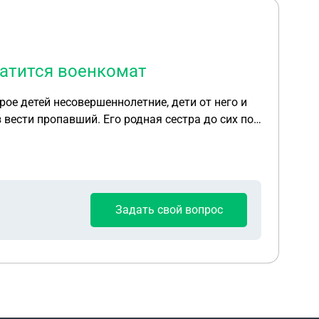
ратится военкомат
ое детей несовершеннолетние, дети от него и
оцесс, и могу ли сама от лица своих детей
Задать свой вопрос