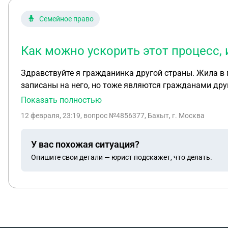
Семейное право
Как можно ускорить этот процесс, 
Здравствуйте я гражданинка другой страны. Жила в г
записаны на него, но тоже являются гражданами другой страны. И живем мы не в 
не получила справку о том что он без. пров. С воинс
Показать полностью
обратится военкомат . Пожалуйста прокомментируйт
12 февраля, 23:19
, вопрос №4856377, Бахыт, г. Москва
У вас похожая ситуация?
Опишите свои детали — юрист подскажет, что делать.