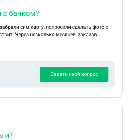
я с банком?
 заказав
рмление кредитных карт. Деньги с кредитных
еса
, чтобы рассчитаться с банком?
Задать свой вопрос
ьги?