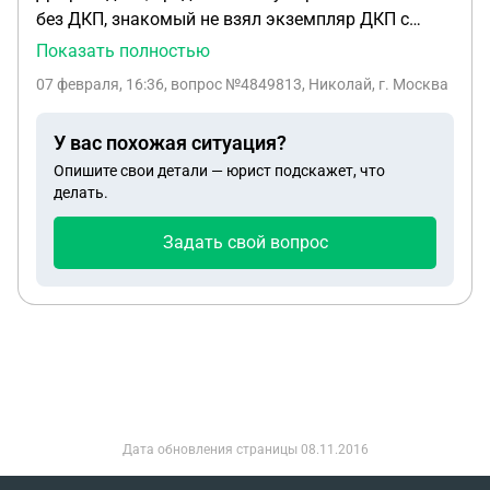
без ДКП, знакомый не взял экземпляр ДКП с
покупателя (с моими подписями), поэтому уже
Показать полностью
полгода машину числится на мне и связаться с
07 февраля, 16:36
, вопрос №4849813, Николай, г. Москва
новым владельцем нет возможности. Он на учет
ее не ставит.
У вас похожая ситуация?
Опишите свои детали — юрист подскажет, что
делать.
Задать свой вопрос
Дата обновления страницы
08.11.2016