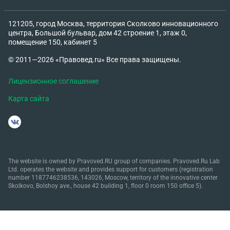
121205, город Москва, территория Сколково инновационного
центра, Большой бульвар, дом 42 строение 1, этаж 0,
помещение 150, кабинет 5
© 2011—2026 «Правовед.ru» Все права защищены.
Лицензионное соглашение
Карта сайта
The website is owned by Pravoved.RU group of companies. Pravoved.Ru Lab
Ltd. operates the website and provides support for customers (registration
number 1187746238536, 143026, Moscow, territory of the innovative center
Skolkovo, Bolshoy ave., house 42 building 1, floor 0 room 150 office 5).