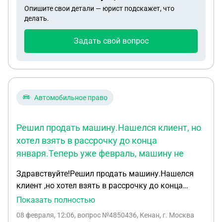
Опишите свои детали — юрист подскажет, что
делать.
Задать свой вопрос
Автомобильное право
Решил продать машину.Нашелся клиент, но
хотел взять в рассрочку до конца
января.Теперь уже февраль, машину не
Здравствуйте!Решил продать машину.Нашелся
клиент ,но хотел взять в рассрочку до конца
января.Теперь уже февраль,машину не
Показать полностью
возвращает,меня посылает.От расписки толка
08 февраля, 12:06
, вопрос №4850436, Кенан, г. Москва
нет,так как там нет подписи Вчера был у