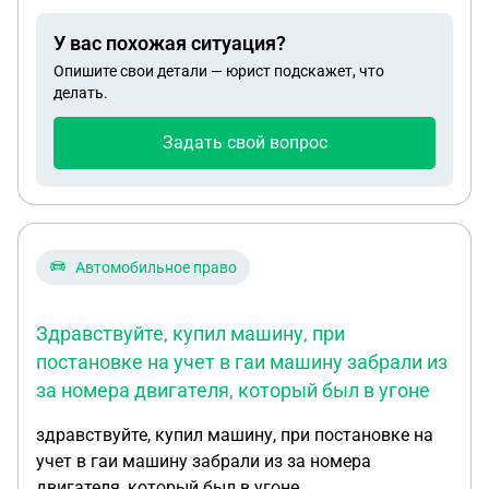
участкового и он сказал,что состава
У вас похожая ситуация?
преступления нет,мол это гражданское право.Я
Опишите свои детали — юрист подскажет, что
владелец авто и я вправе знать,где мое авто
делать.
Задать свой вопрос
Автомобильное право
Здравствуйте, купил машину, при
постановке на учет в гаи машину забрали из
за номера двигателя, который был в угоне
здравствуйте, купил машину, при постановке на
учет в гаи машину забрали из за номера
двигателя, который был в угоне