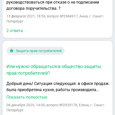
руководствоваться при отказе о не подписании
договора поручительства. ?
13 февраля 2021, 18:56
, вопрос №2984917, Анна, г. Санкт-
Петербург
2 ответа
Защита прав потребителей
Или нужно обращаться в общество защиты
прав потребителей?
Добрый день! Ситуация следующая: в офисе продаж
была приобретена кухня, работы производила
фабрика, договор заключался с офисом
Показать полностью
продаж(посредник). при установке выяснилось, что
06 декабря 2020, 14:00
, вопрос №2929176, Елена, г. Санкт-
фасад посудомойки короче всего остального
Петербург
гарнитура, т.е. он из другой серии. Продавец развел