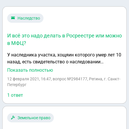
Наследство
И всё это надо делать в Росреестре или можно
в МФЦ?
У наследника участка, хощяин которого умер лет 10
назад, есть свидетельство о наследовании
заверенное нотариусрм. Но право собственности не
Показать полностью
зарегестрировано в Росреестре. Документы на
12 февраля 2021, 16:47
, вопрос №2984177, Регина, г. Санкт-
участок утеряны. Участок всё это время заброшен.
Петербург
Мы хотим купить этот участок, но есть вопросы:
1 ответ
много ли займёт времени сделка с одновременной
регистрацией права собственности наследника по
доверенности (если он на нас напишет
доверенность для совершения сделок без его
Земельное право
участия) и купли-продажи, и нужно ли