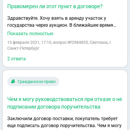
восстанавливать документы на участок
Правомерен ли этот пункт в договоре?
(кадастровый паспорт)? И всё это надо делать в
Росреестре или можно в МФЦ? И вообще, можно ли
Здравствуйте. Хочу взять в аренду участок у
восстанавливать документы на участок без
государства через аукцион. В ближайшее время
участия наследника, если тот не хочет тратить на
планирую построить на нем дом, выкупить участок
Показать полностью
жто время и не хочет заниматься всей этой
и соответственно расторгнуть договор аренды. Но
13 февраля 2021, 17:10
, вопрос №2984855, Светлана, г.
беготнёй. Спасибо.
увидела в договоре такой пункт, что в этом случае
Санкт-Петербург
буду должна выплатить сумму за все 20 лет,
2 ответа
которые прописаны в договоре. Правомерен ли этот
пункт в договоре?
Гражданское право
Чем я могу руководствоваться при отказе о не
подписании договора поручительства
Заключили договор поставки, покупатель требует
еще подписать договор поручительства. Чем я могу